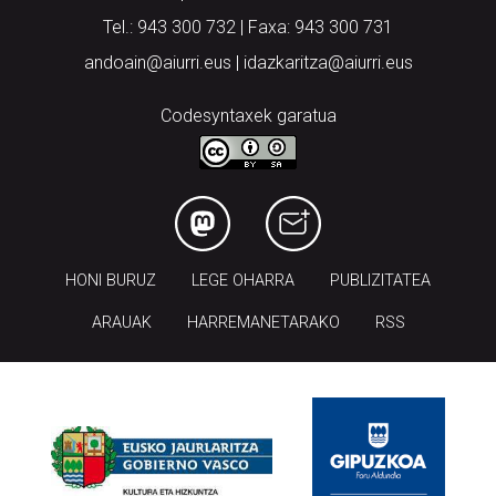
Tel.: 943 300 732 | Faxa: 943 300 731
andoain@aiurri.eus | idazkaritza@aiurri.eus
Codesyntaxek garatua
HONI BURUZ
LEGE OHARRA
PUBLIZITATEA
ARAUAK
HARREMANETARAKO
RSS