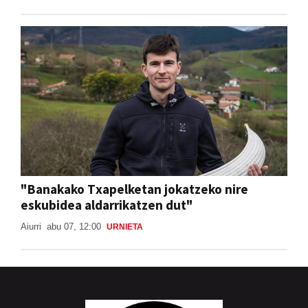
"Banakako Txapelketan jokatzeko nire
eskubidea aldarrikatzen dut"
Aiurri
abu 07, 12:00
URNIETA