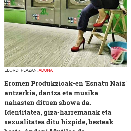
ELORDI PLAZAN,
ADUNA
Eromen Produkzioak-en 'Esnatu Naiz'
antzerkia, dantza et
a musika
nahasten dituen showa da.
Identitatea, giza-harremanak eta
sexualitatea ditu hizpide, besteak