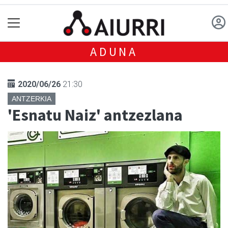
ADUNA
2020/06/26
21:30
ANTZERKIA
'Esnatu Naiz' antzezlana