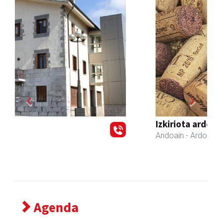
Previous
Next
Izkiriota ardoak
Andoain
- Ardoak
Agenda