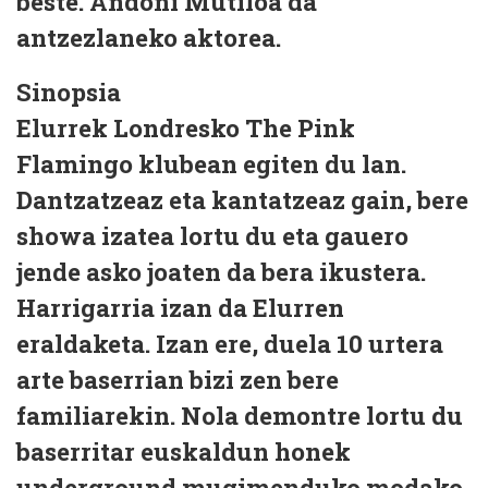
beste. Andoni Mutiloa da
antzezlaneko aktorea.
Sinopsia
Elurrek Londresko The Pink
Flamingo klubean egiten du lan.
Dantzatzeaz eta kantatzeaz gain, bere
showa izatea lortu du eta gauero
jende asko joaten da bera ikustera.
Harrigarria izan da Elurren
eraldaketa. Izan ere, duela 10 urtera
arte baserrian bizi zen bere
familiarekin. Nola demontre lortu du
baserritar euskaldun honek
underground mugimenduko modako