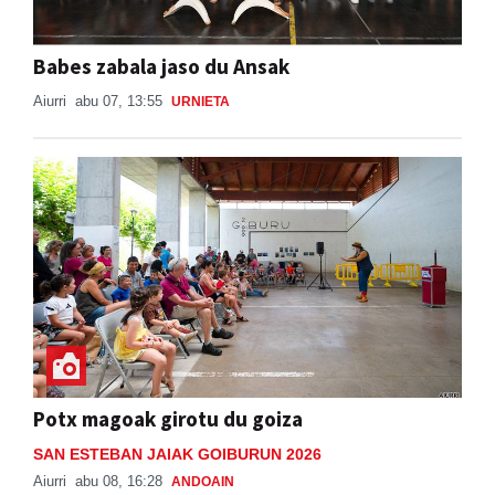
Babes zabala jaso du Ansak
Aiurri
abu 07, 13:55
URNIETA
Potx magoak girotu du goiza
SAN ESTEBAN JAIAK GOIBURUN 2026
Aiurri
abu 08, 16:28
ANDOAIN