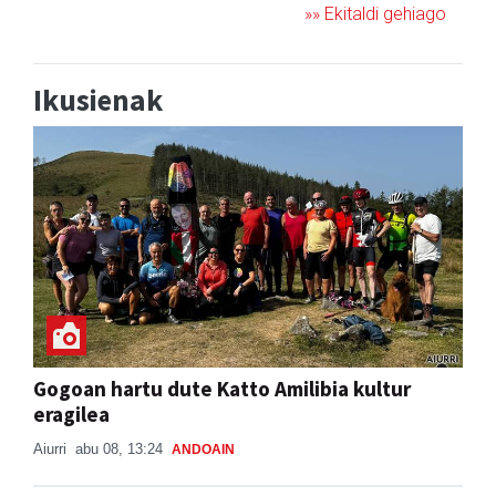
»» Ekitaldi gehiago
Ikusienak
Gogoan hartu dute Katto Amilibia kultur
eragilea
Aiurri
abu 08, 13:24
ANDOAIN