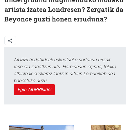
artista izatea Londresen? Zergatik da
Beyonce guzti honen erruduna?
AIURRI hedabideak eskualdeko nortasun hitzak
jaso eta zabaltzen ditu. Harpidedun eginda, tokiko
albisteak euskaraz lantzen dituen komunikabidea
babestuko duzu.
Egin AIURRIkide!