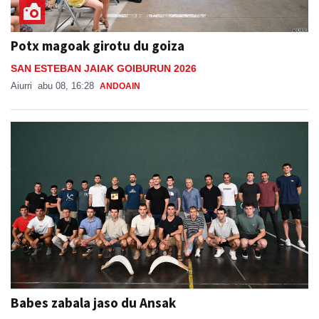
Potx magoak girotu du goiza
SAN ESTEBAN JAIAK GOIBURUN 2026
Aiurri
abu 08, 16:28
ANDOAIN
Babes zabala jaso du Ansak