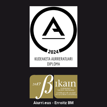
Aiurri.eus - Erroitz BM