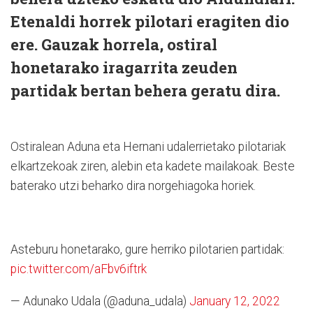
Etenaldi horrek pilotari eragiten dio
ere. Gauzak horrela, ostiral
honetarako iragarrita zeuden
partidak bertan behera geratu dira.
Ostiralean Aduna eta Hernani udalerrietako pilotariak
elkartzekoak ziren, alebin eta kadete mailakoak. Beste
baterako utzi beharko dira norgehiagoka horiek.
Asteburu honetarako, gure herriko pilotarien partidak:
pic.twitter.com/aFbv6iftrk
— Adunako Udala (@aduna_udala)
January 12, 2022