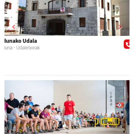
Previous
Next
Amane
Amasa-Villabona
- Arropa-dendak