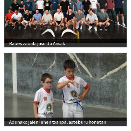
Babes zabala jaso du Ansak
Adunako jaien lehen txanpa, asteburu honetan