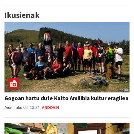
Ikusienak
Gogoan hartu dute Katto Amilibia kultur eragilea
Aiurri
abu 08, 13:24
ANDOAIN