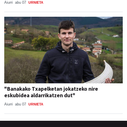
Aiurri
abu 07
URNIETA
"Banakako Txapelketan jokatzeko nire
eskubidea aldarrikatzen dut"
Aiurri
abu 07
URNIETA