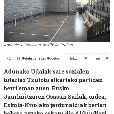
Adunako pilotalekua, artxiboko irudian
Entzun
Itzuli
Gehitu gaitzazu Googlen
Adunako Udalak sare sozialen
bitartez Txulobi elkarteko partiden
berri eman zuen. Eusko
Jaurlaritzaren Osasun Sailak, ordea,
Eskola-Kirolako jardunaldiak bertan
behera uzteko eskatu dio Aldundiari.