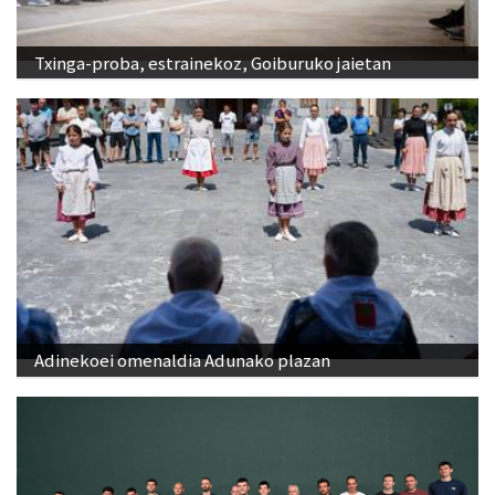
Txinga-proba, estrainekoz, Goiburuko jaietan
Adinekoei omenaldia Adunako plazan