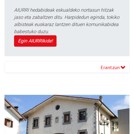
AIURRI hedabideak eskualdeko nortasun hitzak
jaso eta zabaltzen ditu. Harpidedun eginda, tokiko
albisteak euskaraz lantzen dituen komunikabidea
babestuko duzu.
Egin AIURRIkide!
Erantzun