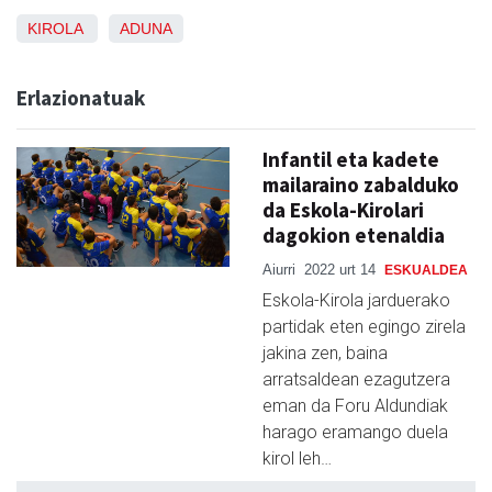
KIROLA
ADUNA
Erlazionatuak
Infantil eta kadete
mailaraino zabalduko
da Eskola-Kirolari
dagokion etenaldia
Aiurri
2022 urt 14
ESKUALDEA
Eskola-Kirola jarduerako
partidak eten egingo zirela
jakina zen, baina
arratsaldean ezagutzera
eman da Foru Aldundiak
harago eramango duela
kirol leh…