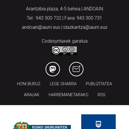
Arantzibia plaza, 4-5 behea | ANDOAIN
Tel.: 943 300 732 | Faxa: 943 300 731
andoain@aiurri.eus | idazkaritza@aiurri.eus
Codesyntaxek garatua
HONI BURUZ
LEGE OHARRA
PUBLIZITATEA
ARAUAK
HARREMANETARAKO
RSS