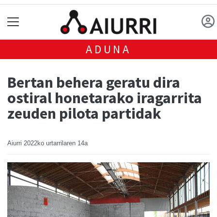
ADUNA
Bertan behera geratu dira
ostiral honetarako iragarrita
zeuden pilota partidak
Aiurri
2022ko urtarrilaren 14a