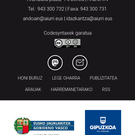
Tel.: 943 300 732 | Faxa: 943 300 731
andoain@aiurri.eus | idazkaritza@aiurri.eus
Codesyntaxek garatua
HONI BURUZ
LEGE OHARRA
PUBLIZITATEA
ARAUAK
HARREMANETARAKO
RSS