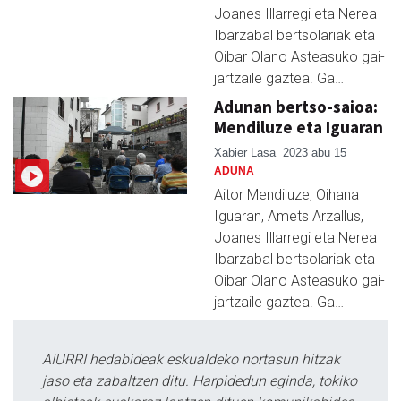
Joanes Illarregi eta Nerea
Ibarzabal bertsolariak eta
Oibar Olano Asteasuko gai-
jartzaile gaztea. Ga…
Adunan bertso-saioa:
Mendiluze eta Iguaran
Xabier Lasa
2023 abu 15
ADUNA
Aitor Mendiluze, Oihana
Iguaran, Amets Arzallus,
Joanes Illarregi eta Nerea
Ibarzabal bertsolariak eta
Oibar Olano Asteasuko gai-
jartzaile gaztea. Ga…
AIURRI hedabideak eskualdeko nortasun hitzak
jaso eta zabaltzen ditu. Harpidedun eginda, tokiko