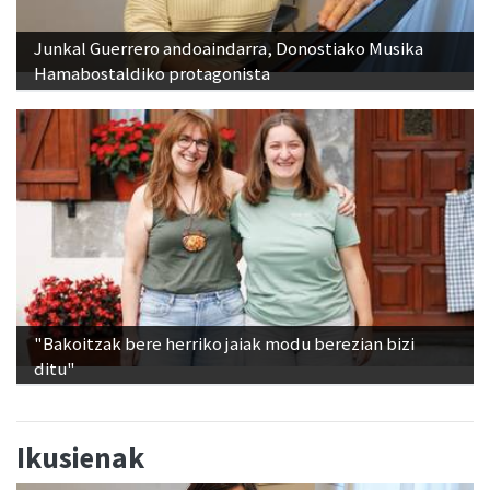
Junkal Guerrero andoaindarra, Donostiako Musika
Hamabostaldiko protagonista
"Bakoitzak bere herriko jaiak modu berezian bizi
ditu"
Ikusienak