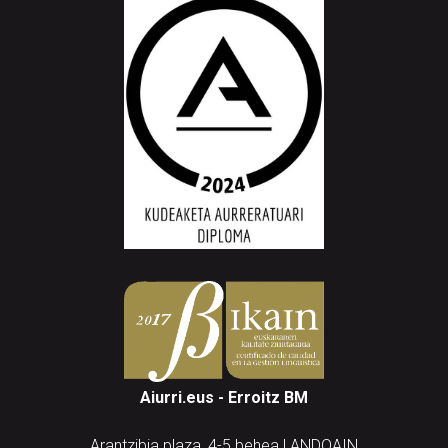
Aiurri.eus - Erroitz BM
Arantzibia plaza, 4-5 behea | ANDOAIN