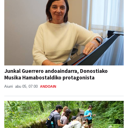
Junkal Guerrero andoaindarra, Donostiako
Musika Hamabostaldiko protagonista
Aiurri
abu 05, 07:00
ANDOAIN