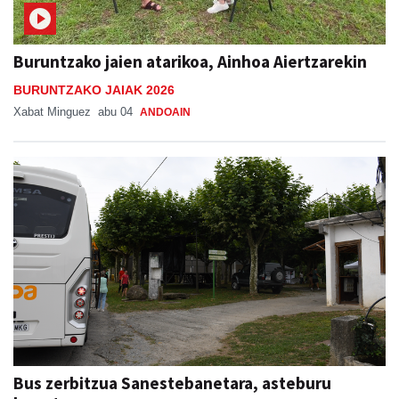
Buruntzako jaien atarikoa, Ainhoa Aiertzarekin
BURUNTZAKO JAIAK 2026
Xabat Minguez
abu 04
ANDOAIN
Bus zerbitzua Sanestebanetara, asteburu