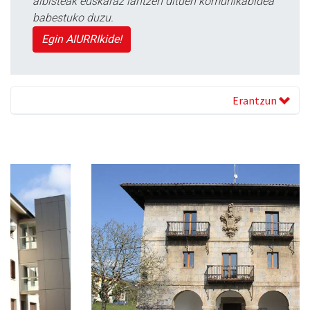
albisteak euskaraz lantzen dituen komunikabidea
babestuko duzu.
Egin AIURRIkide!
Erantzun