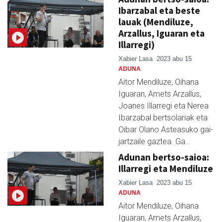
Ibarzabal eta beste
lauak (Mendiluze,
Arzallus, Iguaran eta
Illarregi)
Xabier Lasa
2023 abu 15
ADUNA
Aitor Mendiluze, Oihana
Iguaran, Amets Arzallus,
Joanes Illarregi eta Nerea
Ibarzabal bertsolariak eta
Oibar Olano Asteasuko gai-
jartzaile gaztea. Ga…
Adunan bertso-saioa:
Illarregi eta Mendiluze
Xabier Lasa
2023 abu 15
ADUNA
Aitor Mendiluze, Oihana
Iguaran, Amets Arzallus,