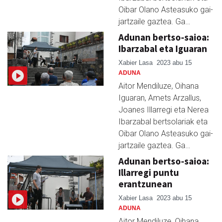
Oibar Olano Asteasuko gai-
jartzaile gaztea. Ga…
Adunan bertso-saioa:
Ibarzabal eta Iguaran
Xabier Lasa
2023 abu 15
ADUNA
Aitor Mendiluze, Oihana
Iguaran, Amets Arzallus,
Joanes Illarregi eta Nerea
Ibarzabal bertsolariak eta
Oibar Olano Asteasuko gai-
jartzaile gaztea. Ga…
Adunan bertso-saioa:
Illarregi puntu
erantzunean
Xabier Lasa
2023 abu 15
ADUNA
Aitor Mendiluze, Oihana