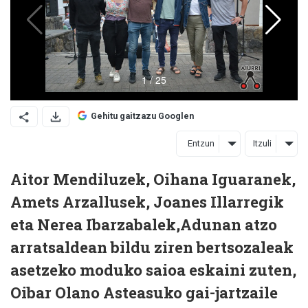
Gehitu gaitzazu Googlen
Entzun
Itzuli
Aitor Mendiluzek, Oihana Iguaranek,
Amets Arzallusek, Joanes Illarregik
eta Nerea Ibarzabalek,Adunan atzo
arratsaldean bildu ziren bertsozaleak
asetzeko moduko saioa eskaini zuten,
Oibar Olano Asteasuko gai-jartzaile