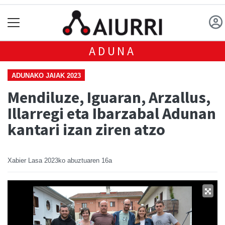
ADUNA
ADUNAKO JAIAK 2023
Mendiluze, Iguaran, Arzallus,
Illarregi eta Ibarzabal Adunan
kantari izan ziren atzo
Xabier Lasa
2023ko abuztuaren 16a