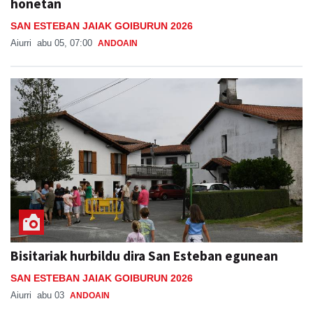
honetan
SAN ESTEBAN JAIAK GOIBURUN 2026
Aiurri
abu 05, 07:00
ANDOAIN
Bisitariak hurbildu dira San Esteban egunean
SAN ESTEBAN JAIAK GOIBURUN 2026
Aiurri
abu 03
ANDOAIN