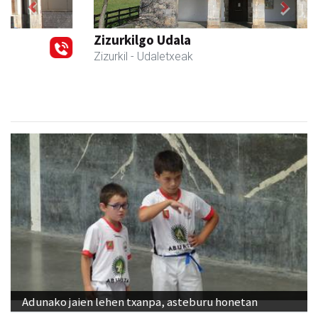
Previous
Next
Zizurkilgo Udala
Zizurkil
- Udaletxeak
Adunako jaien lehen txanpa, asteburu honetan