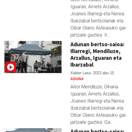
Iguaran, Amets Arzallus,
Joanes Illarregi eta Nerea
Ibarzabal bertsolariak eta
Oibar Olano Asteasuko gai-
jartzaile gaztea. Il…
Adunan bertso-saioa:
Illarregi, Mendiluze,
Arzallus, Iguaran eta
Ibarzabal
Xabier Lasa
2023 abu 15
ADUNA
Aitor Mendiluze, Oihana
Iguaran, Amets Arzallus,
Joanes Illarregi eta Nerea
Ibarzabal bertsolariak eta
Oibar Olano Asteasuko gai-
jartzaile gaztea. Ga…
Adunan bertso-saioa: