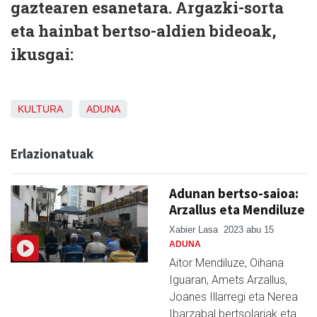
gaztearen esanetara. Argazki-sorta
eta hainbat bertso-aldien bideoak,
ikusgai:
KULTURA
ADUNA
Erlazionatuak
Adunan bertso-saioa:
Arzallus eta Mendiluze
Xabier Lasa
2023 abu 15
ADUNA
Aitor Mendiluze, Oihana
Iguaran, Amets Arzallus,
Joanes Illarregi eta Nerea
Ibarzabal bertsolariak eta