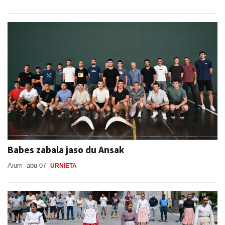
Babes zabala jaso du Ansak
Aiurri
abu 07
URNIETA