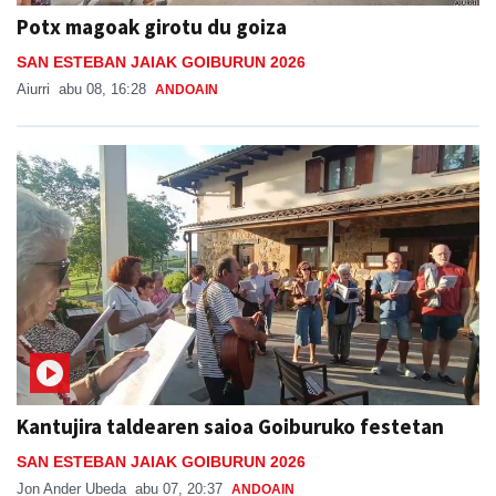
Potx magoak girotu du goiza
SAN ESTEBAN JAIAK GOIBURUN 2026
Aiurri
abu 08, 16:28
ANDOAIN
Kantujira taldearen saioa Goiburuko festetan
SAN ESTEBAN JAIAK GOIBURUN 2026
Jon Ander Ubeda
abu 07, 20:37
ANDOAIN