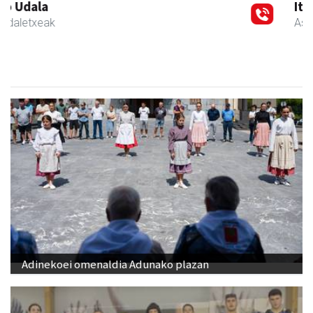
Iturri-Ondo jatetxea
Asteasu
- Jatetxeak
Adinekoei omenaldia Adunako plazan