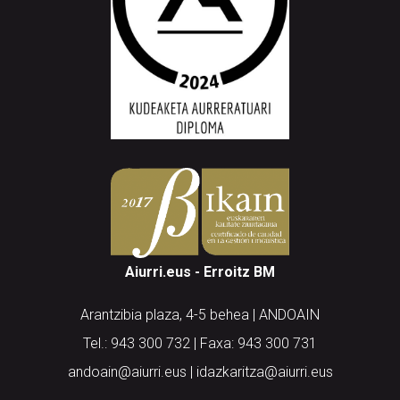
Aiurri.eus - Erroitz BM
Arantzibia plaza, 4-5 behea | ANDOAIN
Tel.: 943 300 732 | Faxa: 943 300 731
andoain@aiurri.eus | idazkaritza@aiurri.eus