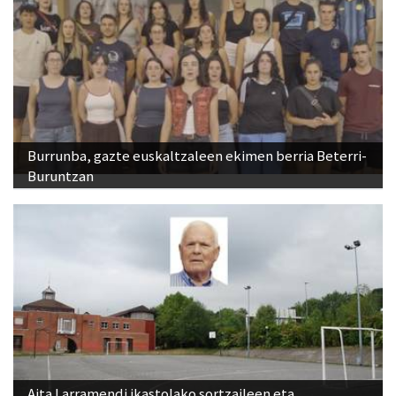
Burrunba, gazte euskaltzaleen ekimen berria Beterri-
Buruntzan
Aita Larramendi ikastolako sortzaileen eta