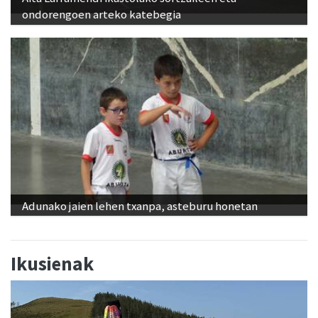
ondorengoen arteko katebegia
Adunako jaien lehen txanpa, asteburu honetan
Ikusienak