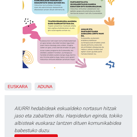
EUSKARA
ADUNA
AIURRI hedabideak eskualdeko nortasun hitzak
jaso eta zabaltzen ditu. Harpidedun eginda, tokiko
albisteak euskaraz lantzen dituen komunikabidea
babestuko duzu.