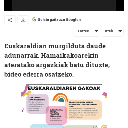
Gehitu gaitzazu Googlen
Entzun
Itzuli
Euskaraldian murgilduta daude
adunarrak. Hamaikakoarekin
ateratako argazkiak batu dituzte,
bideo ederra osatzeko.