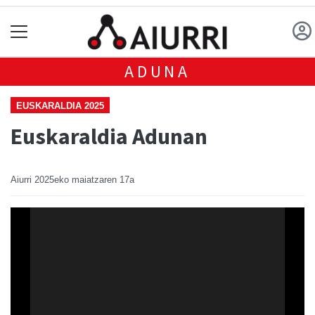
ADUNA
EUSKARALDIA 2025
Euskaraldia Adunan
Aiurri
2025eko maiatzaren 17a