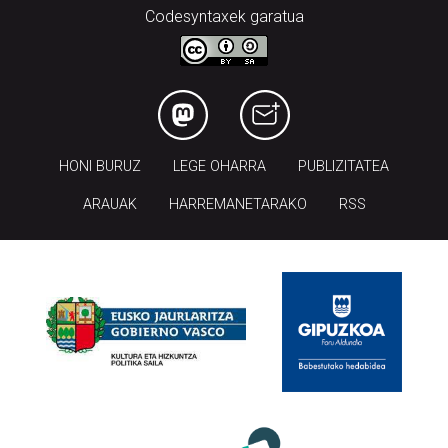
Codesyntaxek garatua
HONI BURUZ
LEGE OHARRA
PUBLIZITATEA
ARAUAK
HARREMANETARAKO
RSS