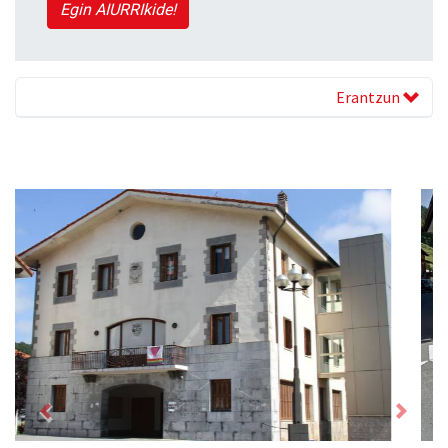
Egin AIURRIkide!
Erantzun
Previous
Next