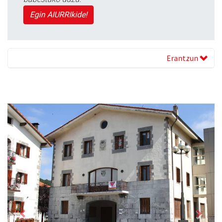
Egin AIURRIkide!
Erantzun
Previous
Next