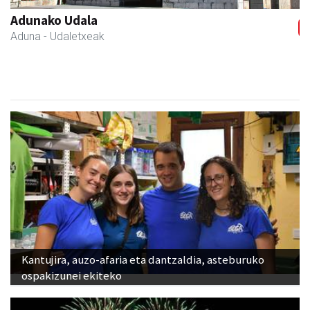
Adunako Udala
Aduna
- Udaletxeak
Kantujira, auzo-afaria eta dantzaldia, asteburuko
ospakizunei ekiteko