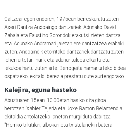
Galtzear egon ondoren, 1975ean berreskuratu zuten
Axeri Dantza Andoaingo dantzariek. Adunako David
Zabala eta Faustino Sorondok erakutsi zieten dantza
eta, Adunako Andramari jaietan ere dantzatzea erabaki
zuten. Andoaindik etorritako dantzariek dantzatu zuten
lehen urtetan, harik eta adunar taldea elkartu eta
lekukoa hartu zuten arte. Berrogeita hamar urteko bidea
ospatzeko, ekitaldi berezia prestatu dute aurtengorako.
Kalejira, eguna hasteko
Abuztuaren 15ean, 10:00etan hasiko dira giroa
berotzen. Xabier Tejeria eta Joxe Ramon Belamendia
ekitaldia antolatzeko lanetan murgilduta dabiltza:
"Herriko trikitilari, albokari eta txistulariekin batera