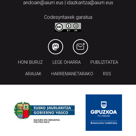
andoain@aiurri.eus | idazkaritza@aiurri.eus
Codesyntaxek garatua
HONI BURUZ
LEGE OHARRA
PUBLIZITATEA
ARAUAK
HARREMANETARAKO
RSS