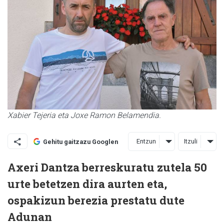
Xabier Tejeria eta Joxe Ramon Belamendia.
Entzun
Itzuli
Gehitu gaitzazu Googlen
Axeri Dantza berreskuratu zutela 50
urte betetzen dira aurten eta,
ospakizun berezia prestatu dute
Adunan