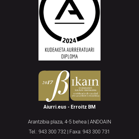
Aiurri.eus - Erroitz BM
Arantzibia plaza, 4-5 behea | ANDOAIN
Tel.: 943 300 732 | Faxa: 943 300 731