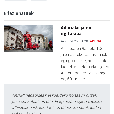
Erlazionatuak
Adunako jaien
egitaraua
Aiurri
2025 uzt 28
ADUNA
Abuztuaren 9an eta 10ean
jaien aurreko ospakizunak
egingo dituzte, hots, pilota
txapelketa eta txekor-jatea.
Aurtengoa berezia izango
da, 50. urteurr…
AIURRI hedabideak eskualdeko nortasun hitzak
jaso eta zabaltzen ditu. Harpidedun eginda, tokiko
albisteak euskaraz lantzen dituen komunikabidea
babestuko duzu.