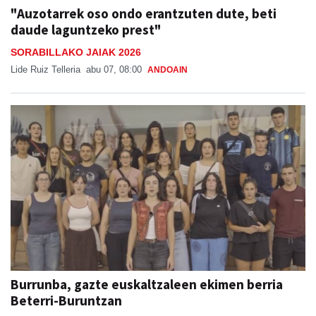
"Auzotarrek oso ondo erantzuten dute, beti
daude laguntzeko prest"
SORABILLAKO JAIAK 2026
Lide Ruiz Telleria
abu 07, 08:00
ANDOAIN
Burrunba, gazte euskaltzaleen ekimen berria
Beterri-Buruntzan