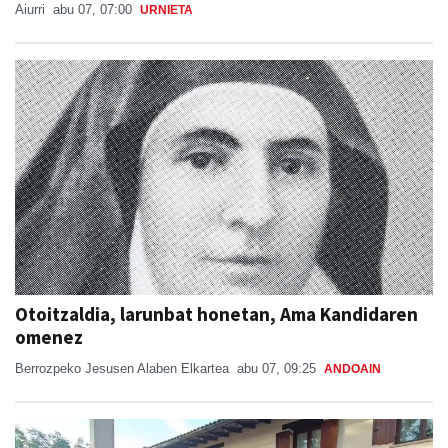
Aiurri
abu 07, 07:00
URNIETA
Otoitzaldia, larunbat honetan, Ama Kandidaren
omenez
Berrozpeko Jesusen Alaben Elkartea
abu 07, 09:25
ANDOAIN