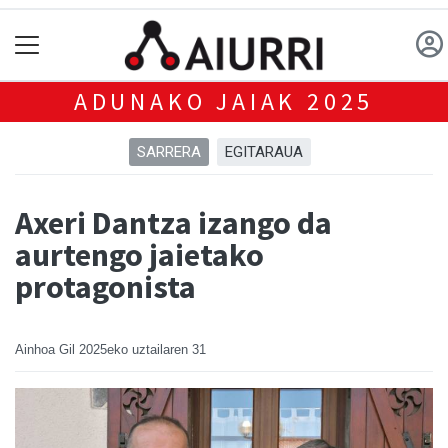
ADUNAKO JAIAK 2025
SARRERA
EGITARAUA
Axeri Dantza izango da
aurtengo jaietako
protagonista
Ainhoa Gil
2025eko uztailaren 31