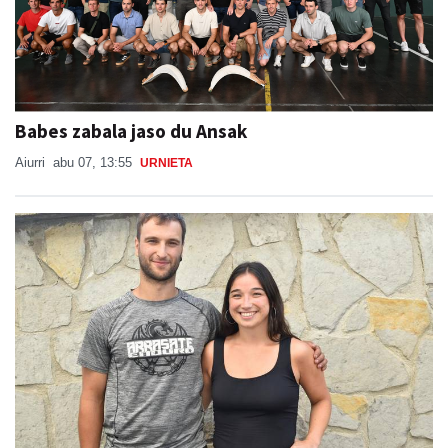
Babes zabala jaso du Ansak
Aiurri
abu 07, 13:55
URNIETA