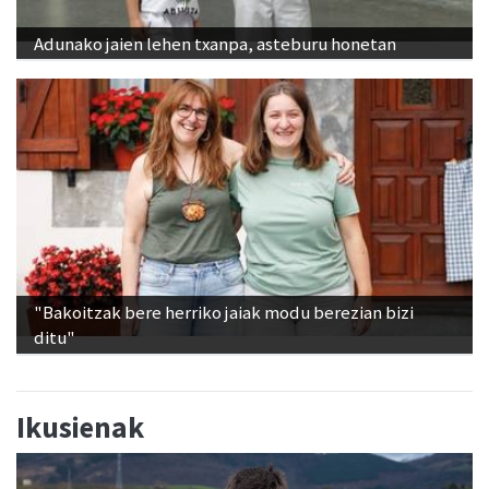
Adunako jaien lehen txanpa, asteburu honetan
"Bakoitzak bere herriko jaiak modu berezian bizi
ditu"
Ikusienak