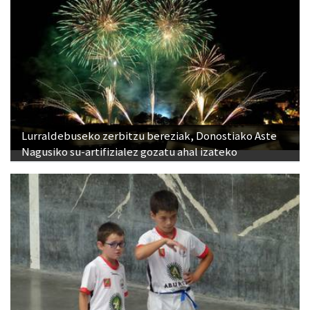
Lurraldebuseko zerbitzu bereziak, Donostiako Aste
Nagusiko su-artifizialez gozatu ahal izateko