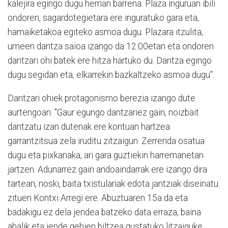
kalejira egingo dugu herrian barrena. Plaza inguruan ibili
ondoren, sagardotegietara ere inguratuko gara eta,
hamaiketakoa egiteko asmoa dugu. Plazara itzulita,
umeen dantza saioa izango da 12:00etan eta ondoren
dantzari ohi batek ere hitza hartuko du. Dantza egingo
dugu segidan eta, elkarrekin bazkaltzeko asmoa dugu".
Dantzari ohiek protagonismo berezia izango dute
aurtengoan: "Gaur egungo dantzariez gain, noizbait
dantzatu izan dutenak ere kontuan hartzea
garrantzitsua zela iruditu zitzaigun. Zerrenda osatua
dugu eta pixkanaka, ari gara guztiekin harremanetan
jartzen. Adunarrez gain andoaindarrak ere izango dira
tartean, noski, baita txistulariak edota jantziak diseinatu
zituen Kontxi Arregi ere. Abuztuaren 15a da eta
badakigu ez dela jendea batzeko data erraza, baina
ahalik eta jende gehien biltzea gustatuko litzaiguke.