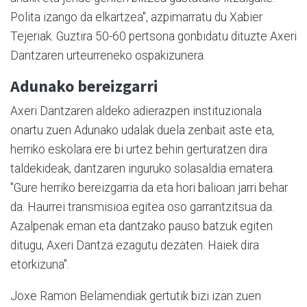
Polita izango da elkartzea", azpimarratu du Xabier
Tejeriak. Guztira 50-60 pertsona gonbidatu dituzte Axeri
Dantzaren urteurreneko ospakizunera.
Adunako bereizgarri
Axeri Dantzaren aldeko adierazpen instituzionala
onartu zuen Adunako udalak duela zenbait aste eta,
herriko eskolara ere bi urtez behin gerturatzen dira
taldekideak, dantzaren inguruko solasaldia ematera.
"Gure herriko bereizgarria da eta hori balioan jarri behar
da. Haurrei transmisioa egitea oso garrantzitsua da.
Azalpenak eman eta dantzako pauso batzuk egiten
ditugu, Axeri Dantza ezagutu dezaten. Haiek dira
etorkizuna".
Joxe Ramon Belamendiak gertutik bizi izan zuen