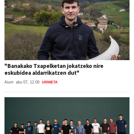
"Banakako Txapelketan jokatzeko nire
eskubidea aldarrikatzen dut"
Aiurri
abu 07, 12:00
URNIETA