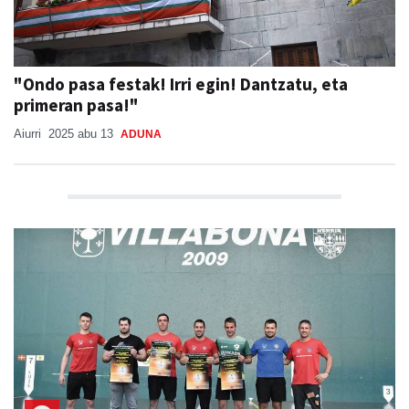
"Ondo pasa festak! Irri egin! Dantzatu, eta
primeran pasa!"
Aiurri
2025 abu 13
ADUNA