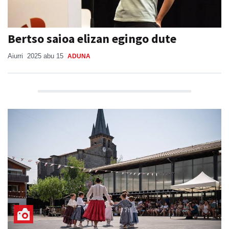
Bertso saioa elizan egingo dute
Aiurri
2025 abu 15
ADUNA