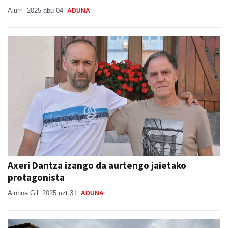
Aiurri
2025 abu 04
ADUNA
Axeri Dantza izango da aurtengo jaietako
protagonista
Ainhoa Gil
2025 uzt 31
ADUNA