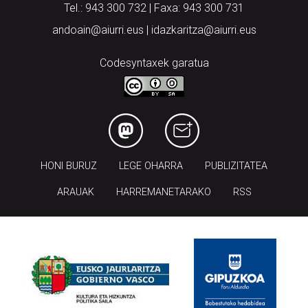
Tel.: 943 300 732 | Faxa: 943 300 731
andoain@aiurri.eus | idazkaritza@aiurri.eus
Codesyntaxek garatua
HONI BURUZ
LEGE OHARRA
PUBLIZITATEA
ARAUAK
HARREMANETARAKO
RSS