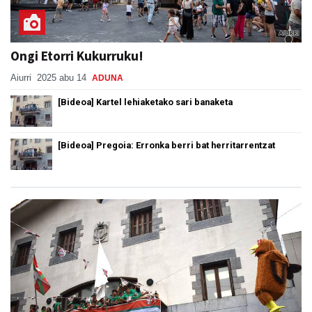
Ongi Etorri Kukurruku!
Aiurri
2025 abu 14
ADUNA
[Bideoa] Kartel lehiaketako sari banaketa
[Bideoa] Pregoia: Erronka berri bat herritarrentzat