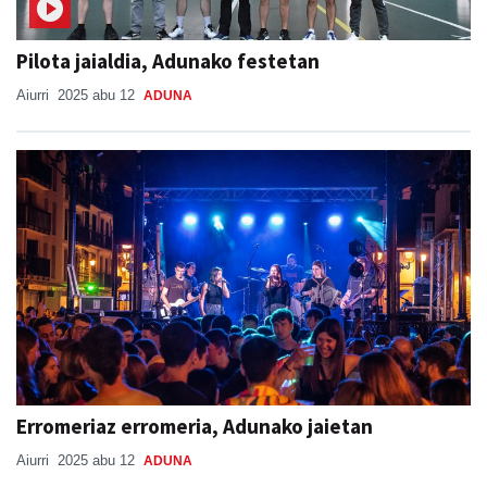
Pilota jaialdia, Adunako festetan
Aiurri
2025 abu 12
ADUNA
Erromeriaz erromeria, Adunako jaietan
Aiurri
2025 abu 12
ADUNA