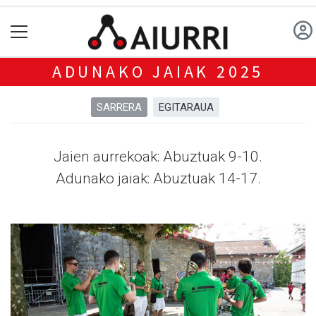
ADUNAKO JAIAK 2025
SARRERA
EGITARAUA
Jaien aurrekoak: Abuztuak 9-10.
Adunako jaiak: Abuztuak 14-17.