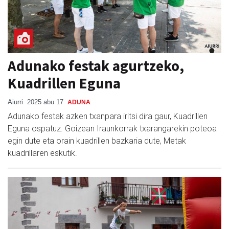
Adunako festak agurtzeko,
Kuadrillen Eguna
Aiurri
2025 abu 17
ADUNA
Adunako festak azken txanpara iritsi dira gaur, Kuadrillen
Eguna ospatuz. Goizean Iraunkorrak txarangarekin poteoa
egin dute eta orain kuadrillen bazkaria dute, Metak
kuadrillaren eskutik.