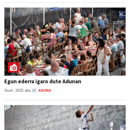
Egun ederra igaro dute Adunan
Aiurri
2025 abu 10
ADUNA