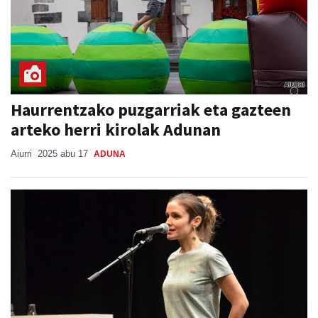
Haurrentzako puzgarriak eta gazteen
arteko herri kirolak Adunan
Aiurri
2025 abu 17
ADUNA