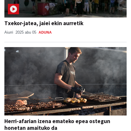
Txekor-jatea, jaiei ekin aurretik
Aiurri
2025 abu 05
ADUNA
Herri-afarian izena emateko epea ostegun
honetan amaituko da