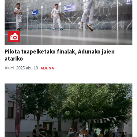
Pilota txapelketako finalak, Adunako jaien
atariko
Aiurri
2025 abu 10
ADUNA