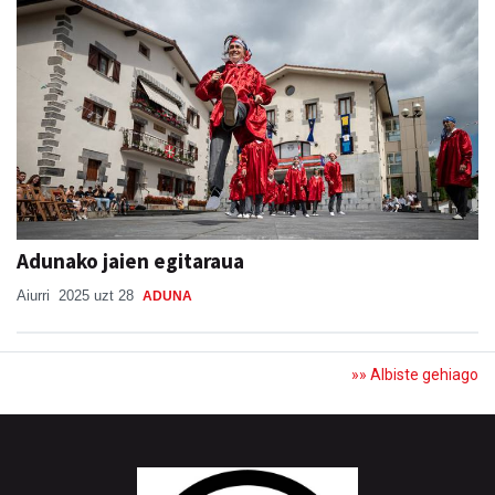
Adunako jaien egitaraua
Aiurri
2025 uzt 28
ADUNA
»» Albiste gehiago