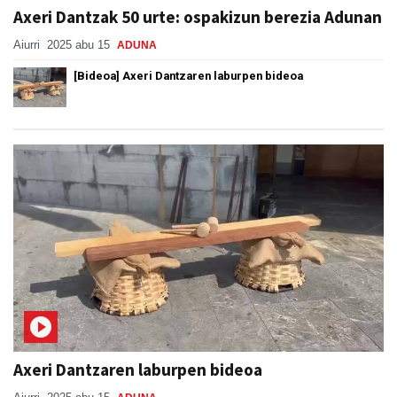
Axeri Dantzak 50 urte: ospakizun berezia Adunan
Aiurri
2025 abu 15
ADUNA
[Bideoa] Axeri Dantzaren laburpen bideoa
Axeri Dantzaren laburpen bideoa