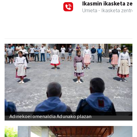
Ikasmin ikasketa zentroa
Urnieta
- Ikasketa zentroak
Adinekoei omenaldia Adunako plazan