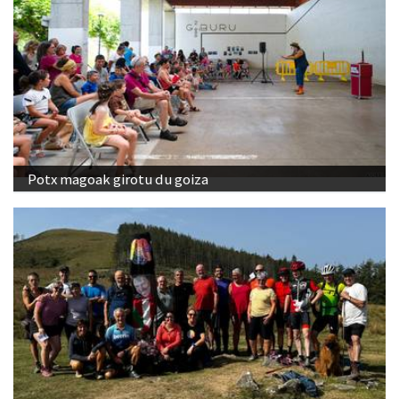
Potx magoak girotu du goiza