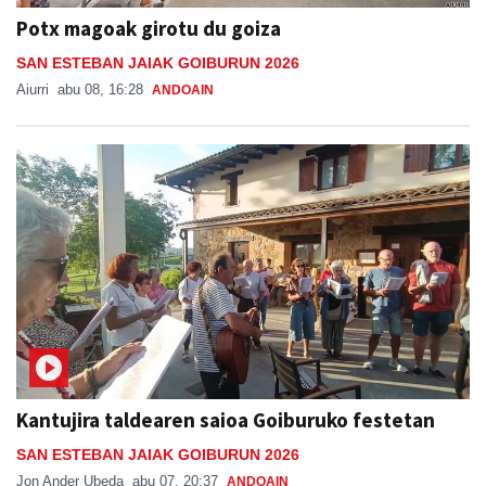
Potx magoak girotu du goiza
SAN ESTEBAN JAIAK GOIBURUN 2026
Aiurri
abu 08, 16:28
ANDOAIN
Kantujira taldearen saioa Goiburuko festetan
SAN ESTEBAN JAIAK GOIBURUN 2026
Jon Ander Ubeda
abu 07, 20:37
ANDOAIN