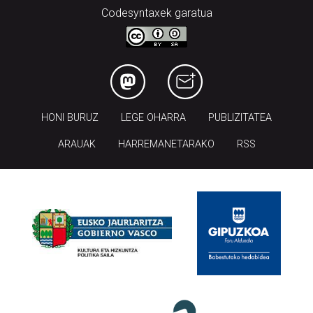
Codesyntaxek garatua
HONI BURUZ
LEGE OHARRA
PUBLIZITATEA
ARAUAK
HARREMANETARAKO
RSS