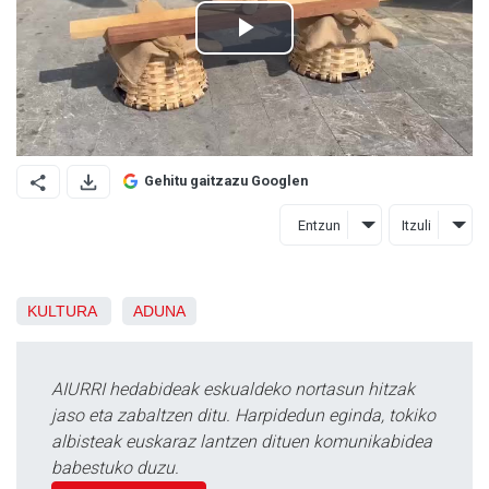
Gehitu gaitzazu Googlen
Entzun
Itzuli
KULTURA
ADUNA
AIURRI hedabideak eskualdeko nortasun hitzak
jaso eta zabaltzen ditu. Harpidedun eginda, tokiko
albisteak euskaraz lantzen dituen komunikabidea
babestuko duzu.