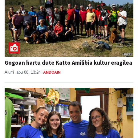
Gogoan hartu dute Katto Amilibia kultur eragilea
Aiurri
abu 08, 13:24
ANDOAIN