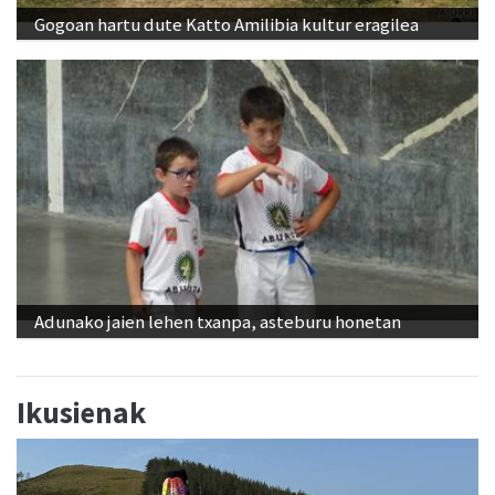
Gogoan hartu dute Katto Amilibia kultur eragilea
Adunako jaien lehen txanpa, asteburu honetan
Ikusienak