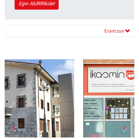
Egin AIURRIkide!
Erantzun
Previous
Next