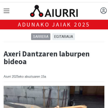
ADUNAKO JAIAK 2025
SARRERA
EGITARAUA
Axeri Dantzaren laburpen
bideoa
Aiurri
2025eko abuztuaren 15a