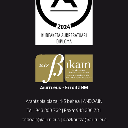
Aiurri.eus - Erroitz BM
Arantzibia plaza, 4-5 behea | ANDOAIN
Tel.: 943 300 732 | Faxa: 943 300 731
andoain@aiurri.eus | idazkaritza@aiurri.eus