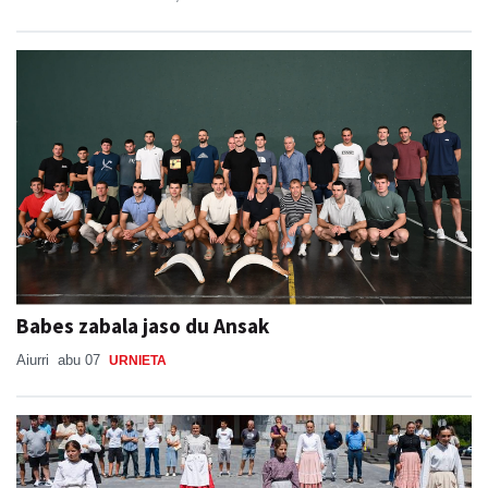
Babes zabala jaso du Ansak
Aiurri
abu 07
URNIETA