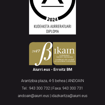
Aiurri.eus - Erroitz BM
Arantzibia plaza, 4-5 behea | ANDOAIN
Tel.: 943 300 732 | Faxa: 943 300 731
andoain@aiurri.eus | idazkaritza@aiurri.eus