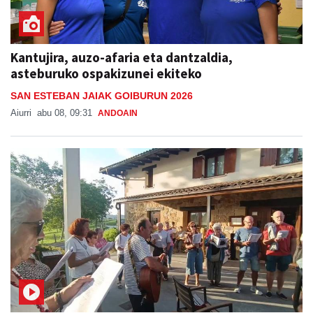
Kantujira, auzo-afaria eta dantzaldia,
asteburuko ospakizunei ekiteko
SAN ESTEBAN JAIAK GOIBURUN 2026
Aiurri
abu 08, 09:31
ANDOAIN