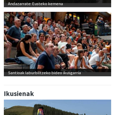
Andazarrate: Eusteko kemena
Santioak laburbiltzeko bideo ikusgarria
Ikusienak