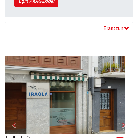
Egin AIURRIkide!
Erantzun
Previous
Next