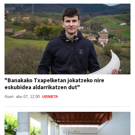
"Banakako Txapelketan jokatzeko nire
eskubidea aldarrikatzen dut"
Aiurri
abu 07, 12:00
URNIETA