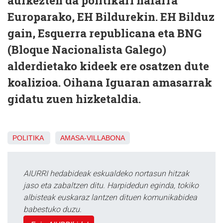
aurkezten da politikari nafarra
Europarako, EH Bildurekin. EH Bilduz
gain, Esquerra republicana eta BNG
(Bloque Nacionalista Galego)
alderdietako kideek ere osatzen dute
koalizioa. Oihana Iguaran amasarrak
gidatu zuen hizketaldia.
POLITIKA
AMASA-VILLABONA
AIURRI hedabideak eskualdeko nortasun hitzak
jaso eta zabaltzen ditu. Harpidedun eginda, tokiko
albisteak euskaraz lantzen dituen komunikabidea
babestuko duzu.