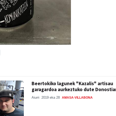
Beertokiko lagunek "Kazalis" artisau
garagardoa aurkeztuko dute Donostia
Aiurri
2019 eka 28
AMASA-VILLABONA