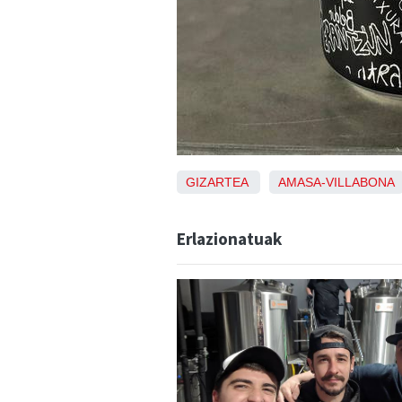
GIZARTEA
AMASA-VILLABONA
Erlazionatuak