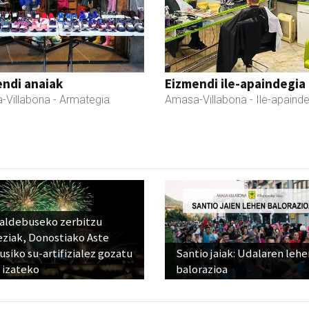
ndi anaiak
Eizmendi ile-apaindegia
-Villabona
- Armategia
Amasa-Villabona
- Ile-apaind
raldebuseko zerbitzu
eziak, Donostiako Aste
siko su-artifizialez gozatu
Santio jaiak: Udalaren lehe
 izateko
balorazioa