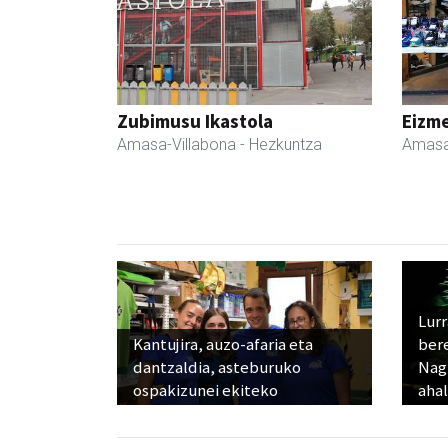
Zubimusu Ikastola
Eizme
Amasa-Villabona
- Hezkuntza
Amasa
Lur
Kantujira, auzo-afaria eta
ber
dantzaldia, asteburuko
Nagu
ospakizunei ekiteko
ahal