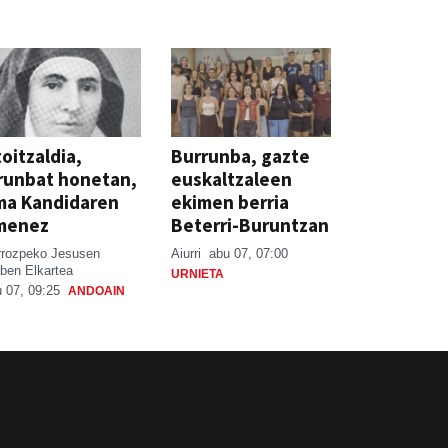
oitzaldia,
Burrunba, gazte
runbat honetan,
euskaltzaleen
ma Kandidaren
ekimen berria
menez
Beterri-Buruntzan
rrozpeko Jesusen
Aiurri
abu 07, 07:00
ben Elkartea
URNIETA
 07, 09:25
ANDOAIN