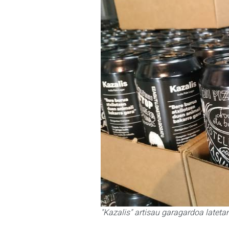
"Kazalis" artisau garagardoa latetan