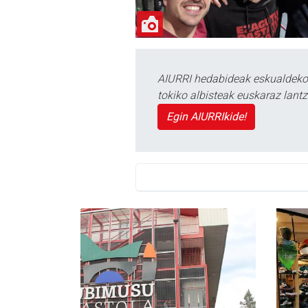
AIURRI hedabideak eskualdeko n
tokiko albisteak euskaraz lan
Egin AIURRIkide!