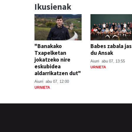
Ikusienak
"Banakako
Babes zabala ja
Txapelketan
du Ansak
jokatzeko nire
Aiurri
abu 07, 13:55
eskubidea
URNIETA
aldarrikatzen dut"
Aiurri
abu 07, 12:00
URNIETA