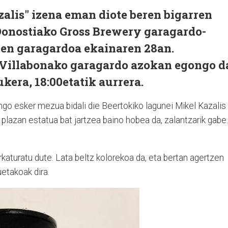
alis" izena eman diote beren bigarren
 Donostiako Gross Brewery garagardo-
ten garagardoa ekainaren 28an.
a Villabonako garagardo azokan egongo d
kera, 18:00etatik aurrera.
o esker mezua bidali die Beertokiko lagunei Mikel Kazalis
 plazan estatua bat jartzea baino hobea da, zalantzarik gabe.
aturatu dute. Lata beltz kolorekoa da, eta bertan agertzen
uetakoak dira.