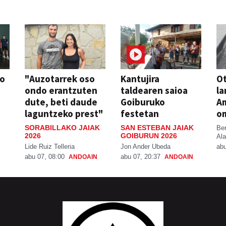
so
"Auzotarrek oso
Kantujira
Ot
ondo erantzuten
taldearen saioa
la
dute, beti daude
Goiburuko
A
laguntzeko prest"
festetan
o
SORABILLAKO JAIAK
SAN ESTEBAN JAIAK
Be
2026
GOIBURUN 2026
Ala
Lide Ruiz Telleria
Jon Ander Ubeda
abu
abu 07, 08:00
abu 07, 20:37
ANDOAIN
ANDOAIN