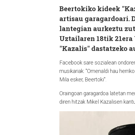
Beertokiko kideek "Kaz
artisau garagardoari.
lantegian aurkeztu zu
Uztailaren 18tik 21er
"Kazalis" dastatzeko au
Facebook sare sozialean ondoreng
musikariak: "Omenaldi hau herriko
Mila esker, Beertoki".
Oraingoan garagardoa latetan merk
diren hitzak Mikel Kazalisen kant