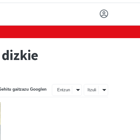
 dizkie
Gehitu gaitzazu Googlen
Entzun
Itzuli