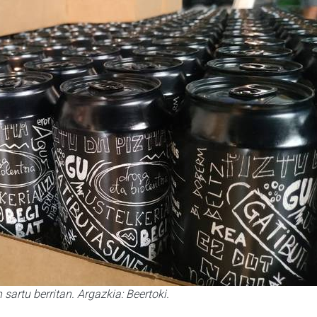
 sartu berritan. Argazkia: Beertoki.