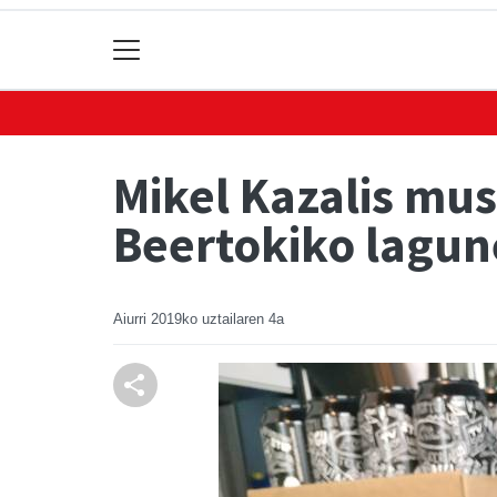
Mikel Kazalis mu
Beertokiko lagun
Aiurri
2019ko uztailaren 4a