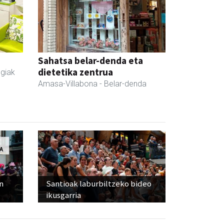
Sahatsa belar-denda eta
dietetika zentrua
egiak
Amasa-Villabona
- Belar-denda
n
Santioak laburbiltzeko bideo
ikusgarria