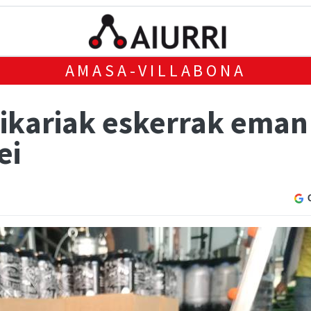
AMASA-VILLABONA
sikariak eskerrak eman
ei