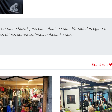
ortasun hitzak jaso eta zabaltzen ditu. Harpidedun eginda,
tzen dituen komunikabidea babestuko duzu.
Erantzun