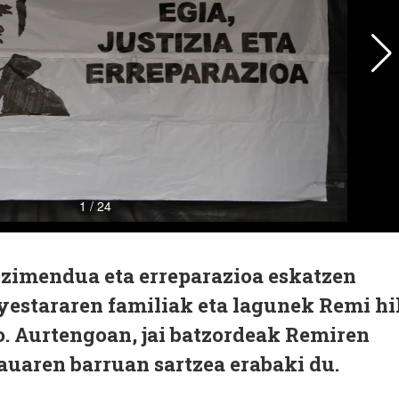
nozimendua eta erreparazioa eskatzen
yestararen familiak eta lagunek Remi hi
o. Aurtengoan, jai batzordeak Remiren
auaren barruan sartzea erabaki du.