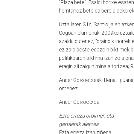
"Plaza bete". Esaldi horixe esate
herritarrez bete da bere aldeko 
Uztailaren 31n, Santio jaien azk
Gogoan ekimenak. 2009ko uztail
azaldu dutenez, "oraindik inorrek 
ez zaio beste edozein biktimek b
politikoaren biktima izan zela ona
eragin zitzaigun mina aitortzea; R
Ander Goikoetxeak, Beñat Iguara
omenez:
Ander Goikoetxea:
Ezta erreza oroimen eta
gertaerak aletzea.
Ezta erreza izan ziñena