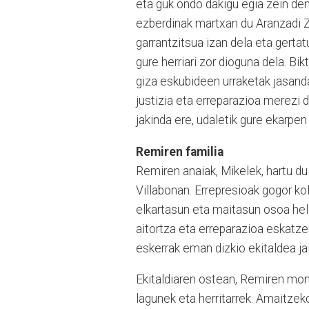
eta guk ondo dakigu egia zein de
ezberdinak martxan du Aranzadi Z
garrantzitsua izan dela eta gertat
gure herriari zor dioguna dela. B
giza eskubideen urraketak jasanda
justizia eta erreparazioa merezi
jakinda ere, udaletik gure ekarpe
Remiren familia
Remiren anaiak, Mikelek, hartu du
Villabonan. Errepresioak gogor ko
elkartasun eta maitasun osoa hela
aitortza eta erreparazioa eskatzen
eskerrak eman dizkio ekitaldea ja
Ekitaldiaren ostean, Remiren monol
lagunek eta herritarrek. Amaitzek