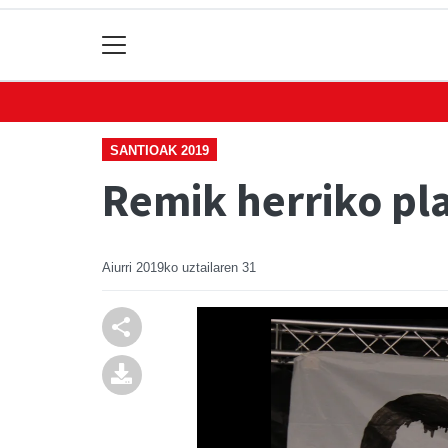
SANTIOAK 2019
Remik herriko pl
Aiurri
2019ko uztailaren 31