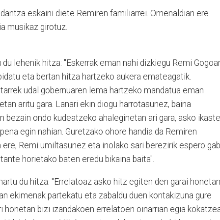
 dantza eskaini diete Remiren familiarrei. Omenaldian ere
ia musikaz girotuz.
 du lehenik hitza: "Eskerrak eman nahi dizkiegu Remi Gogoa
bidatu eta bertan hitza hartzeko aukera emateagatik.
itarrek udal gobernuaren lema hartzeko mandatua eman
etan aritu gara. Lanari ekin diogu harrotasunez, baina
un bezain ondo kudeatzeko ahaleginetan ari gara, asko ikast
rpena egin nahian. Guretzako ohore handia da Remiren
 ere, Remi umiltasunez eta inolako sari berezirik espero ga
itante horietako baten eredu bikaina baita".
artu du hitza: "Errelatoaz asko hitz egiten den garai honetan
an ekimenak partekatu eta zabaldu duen kontakizuna gure
i honetan bizi izandakoen errelatoen oinarrian egia kokatzea