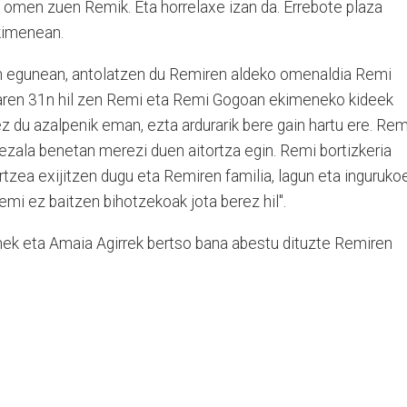
n omen zuen Remik. Eta horrelaxe izan da. Errebote plaza
ekimenean.
en egunean, antolatzen du Remiren aldeko omenaldia Remi
aren 31n hil zen Remi eta Remi Gogoan ekimeneko kideek
ez du azalpenik eman, ezta ardurarik bere gain hartu ere. Rem
ezala benetan merezi duen aitortza egin. Remi bortizkeria
rtzea exijitzen dugu eta Remiren familia, lagun eta inguruko
emi ez baitzen bihotzekoak jota berez hil".
nek eta Amaia Agirrek bertso bana abestu dituzte Remiren