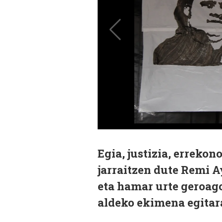
Egia, justizia, erreko
jarraitzen dute Remi A
eta hamar urte geroag
aldeko ekimena egitar