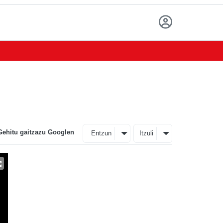
Gehitu gaitzazu Googlen
Entzun
Itzuli