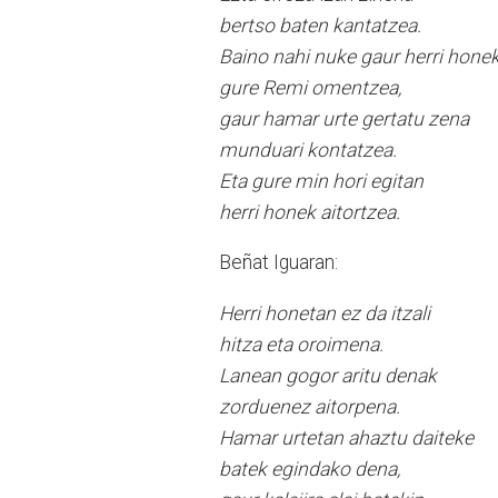
bertso baten kantatzea.
Baino nahi nuke gaur herri hone
gure Remi omentzea,
gaur hamar urte gertatu zena
munduari kontatzea.
Eta gure min hori egitan
herri honek aitortzea.
Beñat Iguaran:
Herri honetan ez da itzali
hitza eta oroimena.
Lanean gogor aritu denak
zorduenez aitorpena.
Hamar urtetan ahaztu daiteke
batek egindako dena,