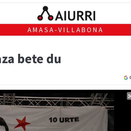
AMASA-VILLABONA
aza bete du