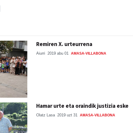
Remiren X. urteurrena
Aiurri
2019 abu 01
AMASA-VILLABONA
Hamar urte eta oraindik justizia eske
Olatz Lasa
2019 uzt 31
AMASA-VILLABONA