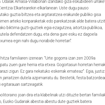
n. Udalak Amasa-Villabonan izandako giza eskubideen urrake
ientzia Elkartearekin elkarlanean. Uste dugu pauso
utako guztia biltzea eta argitaratzea erakunde publiko gisa
iktimen arteko konparaketak edo parekatzeak alde batera utzit
ko biktima guzti-guztiek egia ezagutzea, aitortza publikoa,
 dutela defendatzen dugu; eta dena gure esku ez dagoela
n xumea egin nahi dugu norabide horretan".
 hitza familiaren izenean. "Urte gogorra izan zen 2009a
lpatu zuen gure herria eta etxea. Gogortasun horretan herria
razi zigun. Ez gara nekatuko eskerrak emateaz". Egia, justizi
 jarraitzen dutela azpimarratu du. Bestetik, festa batzordear
i egitarauan sartzeagatik.
itoraino joan dira eta klabelinak utzi dituzte bertan familiak
o, Eusko Gudariak abestia abestu dute guztiek batera.