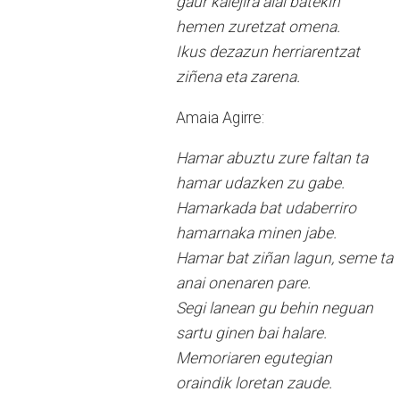
gaur kalejira alai batekin
hemen zuretzat omena.
Ikus dezazun herriarentzat
ziñena eta zarena.
Amaia Agirre:
Hamar abuztu zure faltan ta
hamar udazken zu gabe.
Hamarkada bat udaberriro
hamarnaka minen jabe.
Hamar bat ziñan lagun, seme ta
anai onenaren pare.
Segi lanean gu behin neguan
sartu ginen bai halare.
Memoriaren egutegian
oraindik loretan zaude.