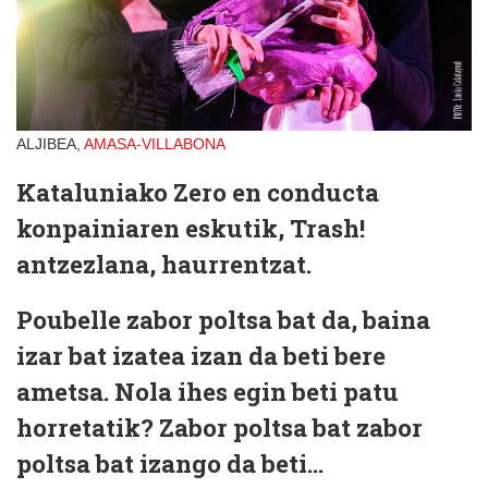
ALJIBEA,
AMASA-VILLABONA
Kataluniako Zero en conducta
konpainiaren eskutik, Trash!
antzezlana, haurrentzat.
Poubelle zabor poltsa bat da, baina
izar bat izatea izan da beti bere
ametsa. Nola ihes egin beti patu
horretatik? Zabor poltsa bat zabor
poltsa bat izango da beti...