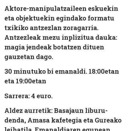
Aktore-manipulatzaileen eskuekin
eta objektuekin egindako formatu
txikiko antzezlan zoragarria.
Antzezleak mezu inplizitua dauka:
magia jendeak botatzen dituen
gauzetan dago.
30 minutuko bi emanaldi. 18:00etan
eta 19:00etan
Sarrera: 4 euro.
Aldez aurretik: Basajaun liburu-
denda, Amasa kafetegia eta Gureako
leihatila. Emanaldiaren egunean