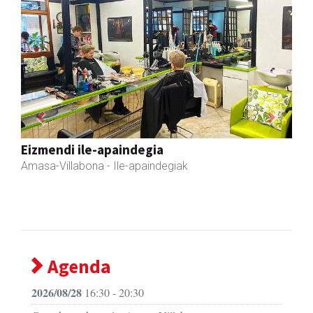
Previous
Next
Arindu fisioterapia eta osteopatia
Amasa-Villabona
- Fisioterapia
Agenda
2026/08/28
16:30 - 20:30