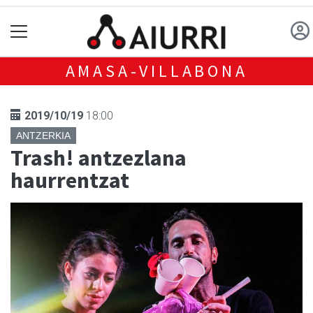
AMASA-VILLABONA
2019/10/19
18:00
ANTZERKIA
Trash! antzezlana
haurrentzat