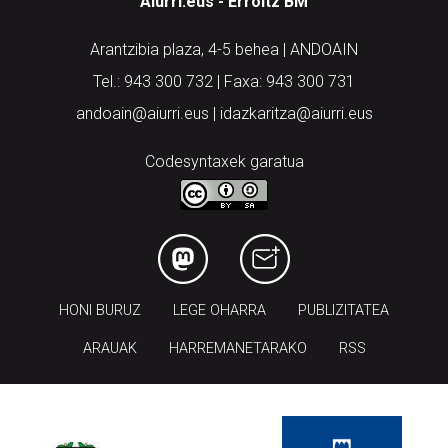
Aiurri.eus - Erroitz BM
Arantzibia plaza, 4-5 behea | ANDOAIN
Tel.: 943 300 732 | Faxa: 943 300 731
andoain@aiurri.eus | idazkaritza@aiurri.eus
Codesyntaxek garatua
HONI BURUZ
LEGE OHARRA
PUBLIZITATEA
ARAUAK
HARREMANETARAKO
RSS