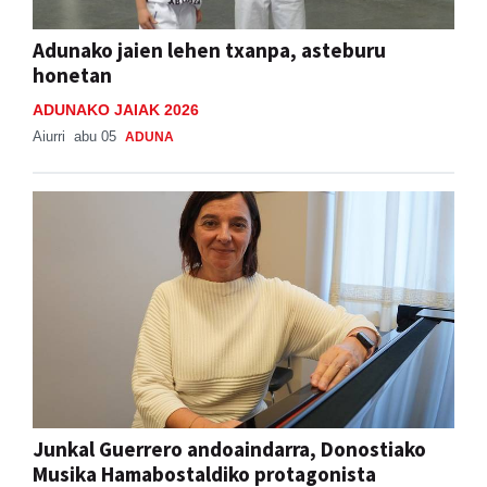
Adunako jaien lehen txanpa, asteburu
honetan
ADUNAKO JAIAK 2026
Aiurri
abu 05
ADUNA
Junkal Guerrero andoaindarra, Donostiako
Musika Hamabostaldiko protagonista