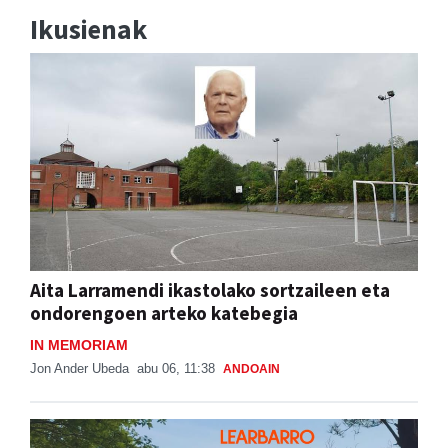
Ikusienak
Aita Larramendi ikastolako sortzaileen eta
ondorengoen arteko katebegia
IN MEMORIAM
Jon Ander Ubeda
abu 06, 11:38
ANDOAIN