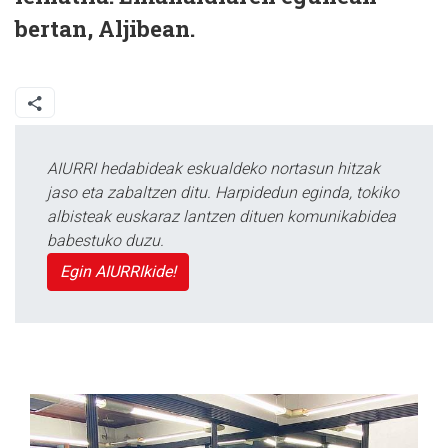
bertan, Aljibean.
AIURRI hedabideak eskualdeko nortasun hitzak
jaso eta zabaltzen ditu. Harpidedun eginda, tokiko
albisteak euskaraz lantzen dituen komunikabidea
babestuko duzu.
Egin AIURRIkide!