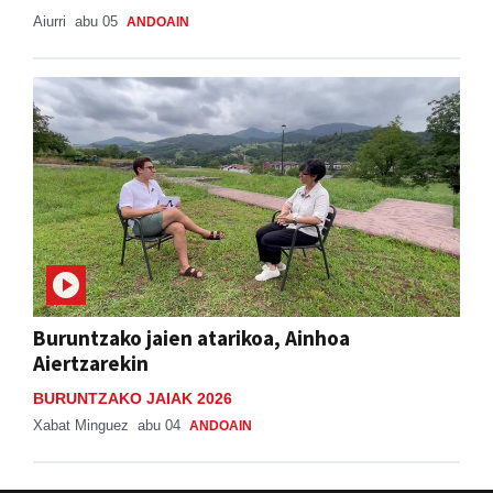
Aiurri
abu 05
ANDOAIN
Buruntzako jaien atarikoa, Ainhoa
Aiertzarekin
BURUNTZAKO JAIAK 2026
Xabat Minguez
abu 04
ANDOAIN