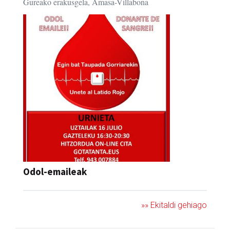
Gureako erakusgela, Amasa-Villabona
Odol-emaileak
»» Ekitaldi gehiago