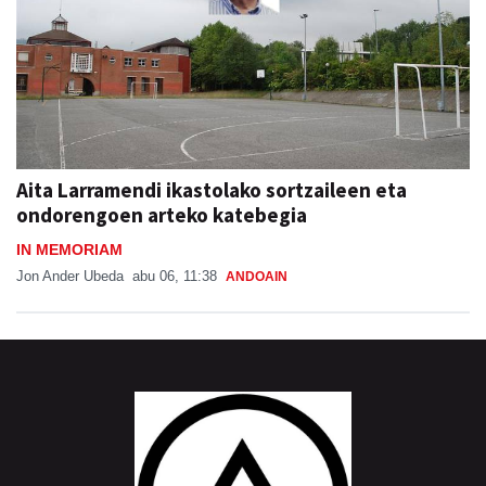
Aita Larramendi ikastolako sortzaileen eta
ondorengoen arteko katebegia
IN MEMORIAM
Jon Ander Ubeda
abu 06, 11:38
ANDOAIN