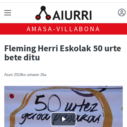
AMASA-VILLABONA
Fleming Herri Eskolak 50 urte
bete ditu
Aiurri
2019ko urriaren 26a