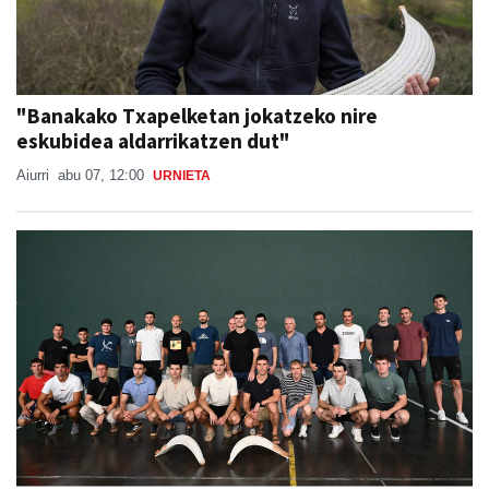
"Banakako Txapelketan jokatzeko nire
eskubidea aldarrikatzen dut"
Aiurri
abu 07, 12:00
URNIETA