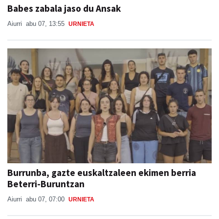
Babes zabala jaso du Ansak
Aiurri
abu 07, 13:55
URNIETA
Burrunba, gazte euskaltzaleen ekimen berria
Beterri-Buruntzan
Aiurri
abu 07, 07:00
URNIETA