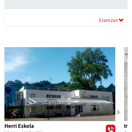
Erantzun
Previous
Next
Iraola aholkularitza