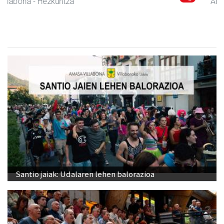
Amasa-Villabona
- Abokatuak
Santio jaiak: Udalaren lehen balorazioa