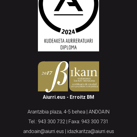
Aiurri.eus - Erroitz BM
Arantzibia plaza, 4-5 behea | ANDOAIN
Tel.: 943 300 732 | Faxa: 943 300 731
andoain@aiurri.eus | idazkaritza@aiurri.eus