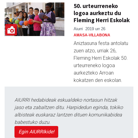
50. urteurreneko
logoa aurkeztu du
Fleming Herri Eskolak
Aiurri
2019 urr 26
AMASA-VILLABONA
Aniztasuna festa antolatu
zuen atzo, urriak 26,
Fleming Herri Eskolak 50.
urteurreneko logoa
aurkezteko Arroan
kokatzen den eskolan.
AIURRI hedabideak eskualdeko nortasun hitzak
jaso eta zabaltzen ditu. Harpidedun eginda, tokiko
albisteak euskaraz lantzen dituen komunikabidea
babestuko duzu.
Egin AIURRIkide!