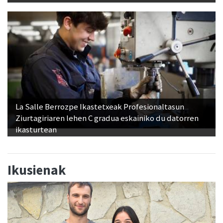
La Salle Berrozpe Ikastetxeak Profesionaltasun
Ziurtagiriaren lehen C gradua eskainiko du datorren
ikasturtean
Ikusienak