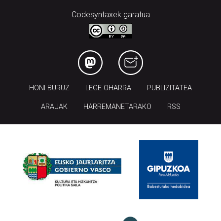
Codesyntaxek garatua
HONI BURUZ
LEGE OHARRA
PUBLIZITATEA
ARAUAK
HARREMANETARAKO
RSS