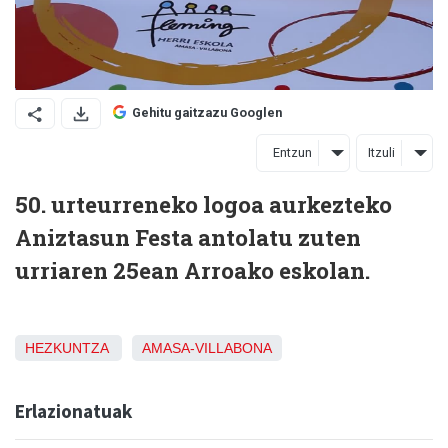
Gehitu gaitzazu Googlen
Entzun
Itzuli
50. urteurreneko logoa aurkezteko
Aniztasun Festa antolatu zuten
urriaren 25ean Arroako eskolan.
HEZKUNTZA
AMASA-VILLABONA
Erlazionatuak