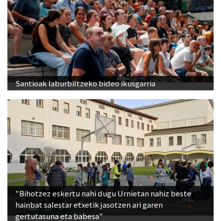
Santioak laburbiltzeko bideo ikusgarria
"Bihotzez eskertu nahi dugu Urnietan nahiz beste
hainbat salestar etxetik jasotzen ari garen
gertutasuna eta babesa"