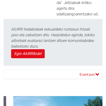
da". Jeltzaleak kritiko
agertu dira
udaltzaingoarentzako ud…
AIURRI hedabideak eskualdeko nortasun hitzak
jaso eta zabaltzen ditu. Harpidedun eginda, tokiko
albisteak euskaraz lantzen dituen komunikabidea
babestuko duzu.
Egin AIURRIkide!
Erantzun