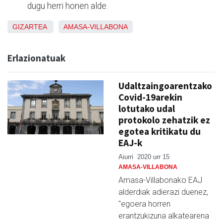
dugu herri honen alde.
GIZARTEA
AMASA-VILLABONA
Erlazionatuak
Udaltzaingoarentzako
Covid-19arekin
lotutako udal
protokolo zehatzik ez
egotea kritikatu du
EAJ-k
Aiurri
2020 urr 15
AMASA-VILLABONA
Amasa-Villabonako EAJ
alderdiak adierazi duenez,
"egoera horren
erantzukizuna alkatearena