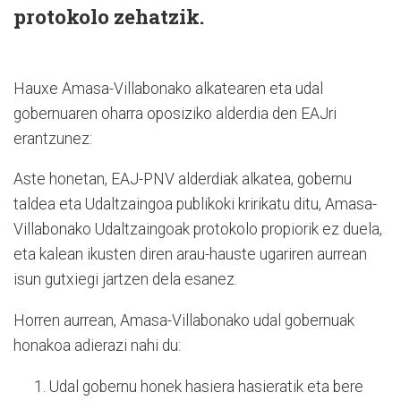
protokolo zehatzik.
Hauxe Amasa-Villabonako alkatearen eta udal
gobernuaren oharra oposiziko alderdia den EAJri
erantzunez:
Aste honetan, EAJ-PNV alderdiak alkatea, gobernu
taldea eta Udaltzaingoa publikoki kririkatu ditu, Amasa-
Villabonako Udaltzaingoak protokolo propiorik ez duela,
eta kalean ikusten diren arau-hauste ugariren aurrean
isun gutxiegi jartzen dela esanez.
Horren aurrean, Amasa-Villabonako udal gobernuak
honakoa adierazi nahi du:
Udal gobernu honek hasiera hasieratik eta bere