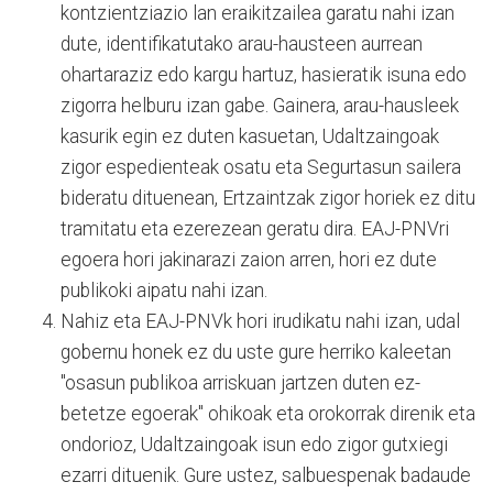
kontzientziazio lan eraikitzailea garatu nahi izan
dute, identifikatutako arau-hausteen aurrean
ohartaraziz edo kargu hartuz, hasieratik isuna edo
zigorra helburu izan gabe. Gainera, arau-hausleek
kasurik egin ez duten kasuetan, Udaltzaingoak
zigor espedienteak osatu eta Segurtasun sailera
bideratu dituenean, Ertzaintzak zigor horiek ez ditu
tramitatu eta ezerezean geratu dira. EAJ-PNVri
egoera hori jakinarazi zaion arren, hori ez dute
publikoki aipatu nahi izan.
Nahiz eta EAJ-PNVk hori irudikatu nahi izan, udal
gobernu honek ez du uste gure herriko kaleetan
"osasun publikoa arriskuan jartzen duten ez-
betetze egoerak" ohikoak eta orokorrak direnik eta
ondorioz, Udaltzaingoak isun edo zigor gutxiegi
ezarri dituenik. Gure ustez, salbuespenak badaude