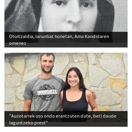
Otoitzaldia, larunbat honetan, Ama Kandidaren
omenez
"Auzotarrek oso ondo erantzuten dute, beti daude
laguntzeko prest"