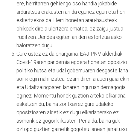
ere, herritarren gehiengo oso handia jokabide
arduratsua erakusten ari da egunez egun eta hori
eskertzekoa da. Herri honetan arau-hausteak
ohikoak direla ulertzera ematea, ez zaigu justua
iruditzen. Jendea egiten ari den esfortzua asko
baloratzen dugu.
Gure ustez ez da onargarria, EAJ-PNV alderdiak
Covid-19aren pandemia egoera honetan oposizio
politiko hutsa eta udal gobernuaren desgaste lana
soilik egin nahi izatea, ezarri diren arauen gaiarekin
eta Udaltzaingoaren lanaren inguruan demagogia
eginez. Momentu honek guztion arteko elkarlana
eskatzen du, baina zoritxarrez gure udaleko
oposizioaren aldetik ez dugu elkarlanerako ez
asmorik ez gogorik ikusten. Pena da, baina guk
oztopo guztien gainetik gogotsu lanean jarraituko