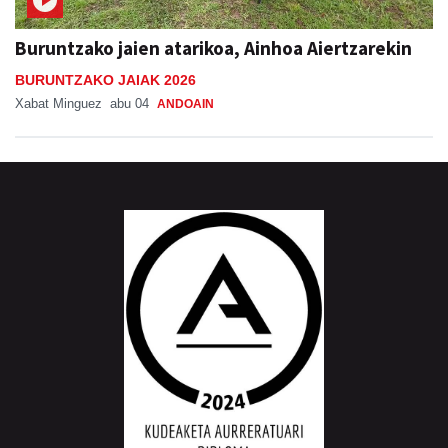
Buruntzako jaien atarikoa, Ainhoa Aiertzarekin
BURUNTZAKO JAIAK 2026
Xabat Minguez
abu 04
ANDOAIN