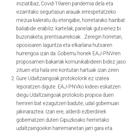
iniziatibaz, Covid-19aren pandemia dela eta
ezarritako segurtasun arauak errespetatzeko
mezua kaleratu du etengabe, horretarako hainbat
baliabide erabiliz: kartelak, panelak gutxienez bi
buzonaketa, prentsaurrekoak... Zeregin horretan,
oposioaren laguntza eta elkarlana hutsaren
hurrengoa izan da. Gobernu honek EAJ-PNVren
proposamen bakarrak komunikabideen bidez jaso
zituen eta hala ere kontutan hartuak izan ziren.
Gure Udaltzaingoak protokolorik ez izatea
leporatzen digute. EAJ-PNVko kideei eskatzen
diegu Udaltzaingoak protokolo propioa duen
herriren bat ezagutzen badute, udal gobernuari
jakinaraztea. Izan ere, alderdi ezberdinek
gobernatzen duten Gipuzkoako herrietako
udaltzaingoekin harremanetan jarri gara eta