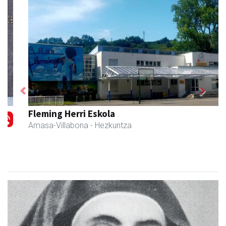
Previous
Next
Fleming Herri Eskola
Amasa-Villabona
- Hezkuntza