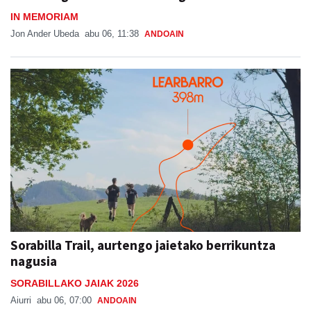
IN MEMORIAM
Jon Ander Ubeda
abu 06, 11:38
ANDOAIN
Sorabilla Trail, aurtengo jaietako berrikuntza
nagusia
SORABILLAKO JAIAK 2026
Aiurri
abu 06, 07:00
ANDOAIN