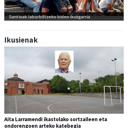
Santioak laburbiltzeko bideo ikusgarria
Ikusienak
Aita Larramendi ikastolako sortzaileen eta
ondorengoen arteko katebegia