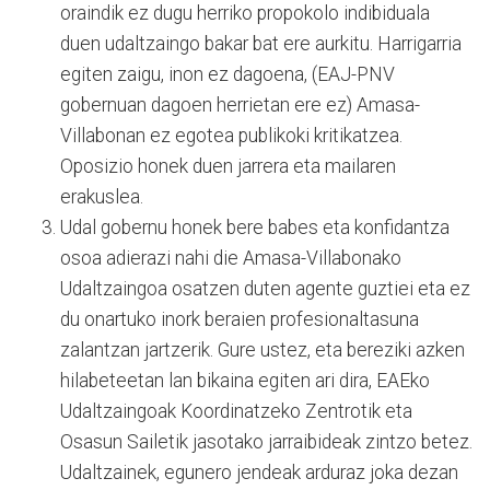
oraindik ez dugu herriko propokolo indibiduala
duen udaltzaingo bakar bat ere aurkitu. Harrigarria
egiten zaigu, inon ez dagoena, (EAJ-PNV
gobernuan dagoen herrietan ere ez) Amasa-
Villabonan ez egotea publikoki kritikatzea.
Oposizio honek duen jarrera eta mailaren
erakuslea.
Udal gobernu honek bere babes eta konfidantza
osoa adierazi nahi die Amasa-Villabonako
Udaltzaingoa osatzen duten agente guztiei eta ez
du onartuko inork beraien profesionaltasuna
zalantzan jartzerik. Gure ustez, eta bereziki azken
hilabeteetan lan bikaina egiten ari dira, EAEko
Udaltzaingoak Koordinatzeko Zentrotik eta
Osasun Sailetik jasotako jarraibideak zintzo betez.
Udaltzainek, egunero jendeak arduraz joka dezan