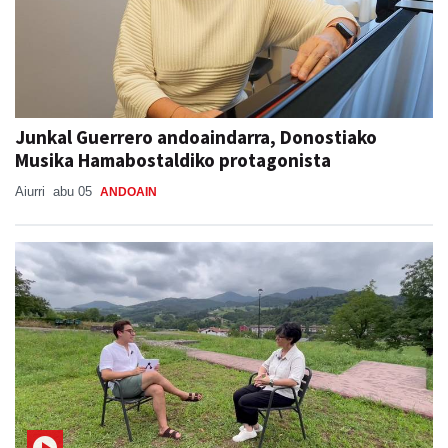
Junkal Guerrero andoaindarra, Donostiako
Musika Hamabostaldiko protagonista
Aiurri
abu 05
ANDOAIN