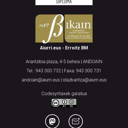
Aiurri.eus - Erroitz BM
Arantzibia plaza, 4-5 behea | ANDOAIN
Tel.: 943 300 732 | Faxa: 943 300 731
andoain@aiurri.eus | idazkaritza@aiurri.eus
Codesyntaxek garatua