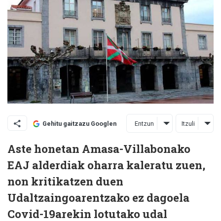
Entzun
Itzuli
Gehitu gaitzazu Googlen
Aste honetan Amasa-Villabonako
EAJ alderdiak oharra kaleratu zuen,
non kritikatzen duen
Udaltzaingoarentzako ez dagoela
Covid-19arekin lotutako udal