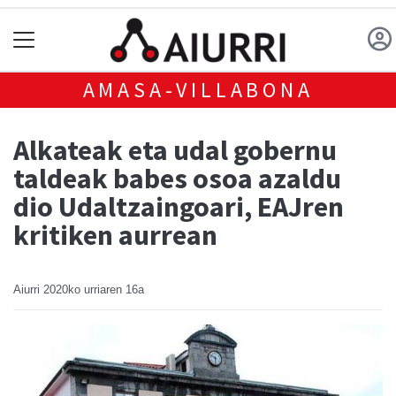
AMASA-VILLABONA
Alkateak eta udal gobernu
taldeak babes osoa azaldu
dio Udaltzaingoari, EAJren
kritiken aurrean
Aiurri
2020ko urriaren 16a