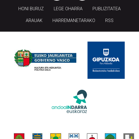
HONI BURUZ
LEGE OHARRA
PUBLIZITATEA
ARAUAK
HARREMANETARAKO
RSS