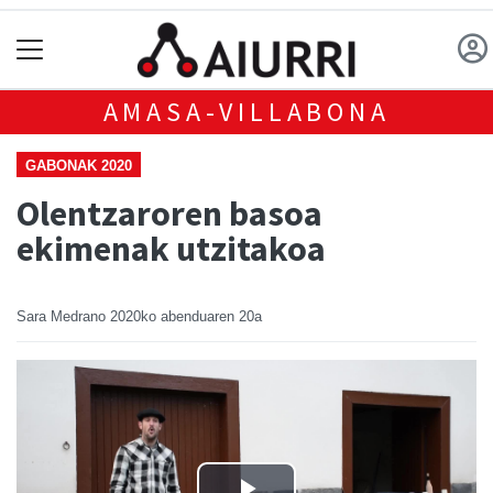
AMASA-VILLABONA
GABONAK 2020
Olentzaroren basoa
ekimenak utzitakoa
Sara Medrano
2020ko abenduaren 20a