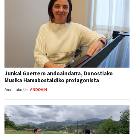
Junkal Guerrero andoaindarra, Donostiako
Musika Hamabostaldiko protagonista
Aiurri
abu 05
ANDOAIN