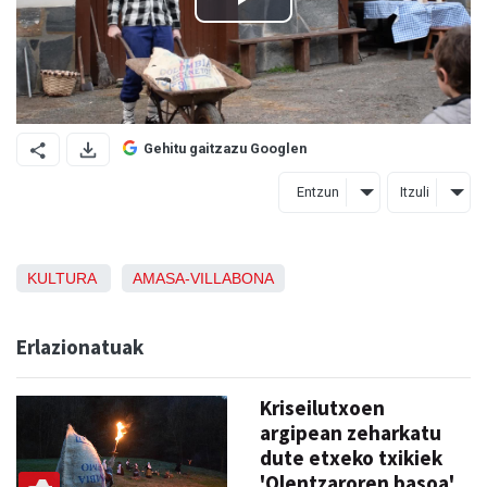
Gehitu gaitzazu Googlen
Entzun
Itzuli
KULTURA
AMASA-VILLABONA
Erlazionatuak
Kriseilutxoen
argipean zeharkatu
dute etxeko txikiek
'Olentzaroren basoa'