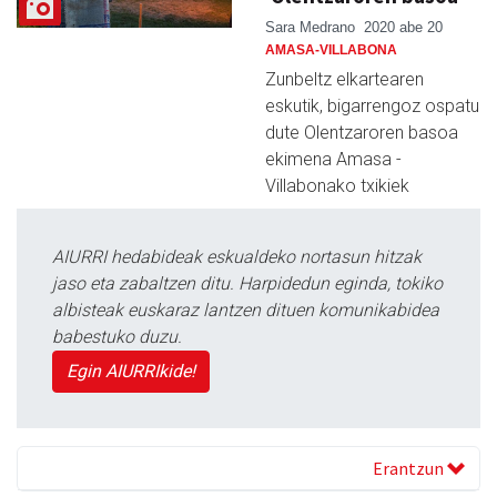
Sara Medrano
2020 abe 20
AMASA-VILLABONA
Zunbeltz elkartearen
eskutik, bigarrengoz ospatu
dute Olentzaroren basoa
ekimena Amasa -
Villabonako txikiek
AIURRI hedabideak eskualdeko nortasun hitzak
jaso eta zabaltzen ditu. Harpidedun eginda, tokiko
albisteak euskaraz lantzen dituen komunikabidea
babestuko duzu.
Egin AIURRIkide!
Erantzun