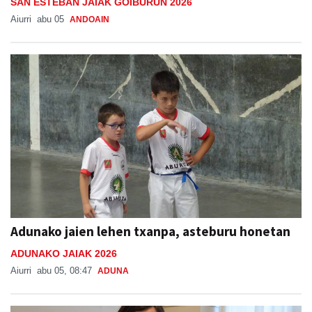
SAN ESTEBAN JAIAK GOIBURUN 2026
Aiurri
abu 05
ANDOAIN
Adunako jaien lehen txanpa, asteburu honetan
ADUNAKO JAIAK 2026
Aiurri
abu 05, 08:47
ADUNA