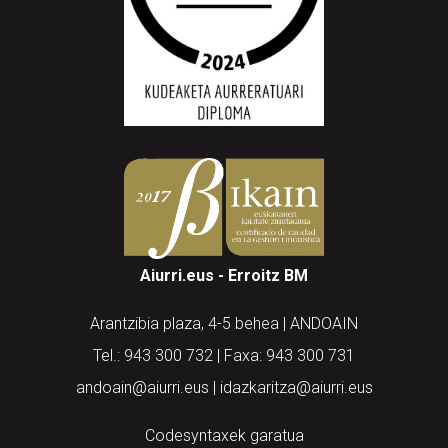
Aiurri.eus - Erroitz BM
Arantzibia plaza, 4-5 behea | ANDOAIN
Tel.: 943 300 732 | Faxa: 943 300 731
andoain@aiurri.eus | idazkaritza@aiurri.eus
Codesyntaxek garatua