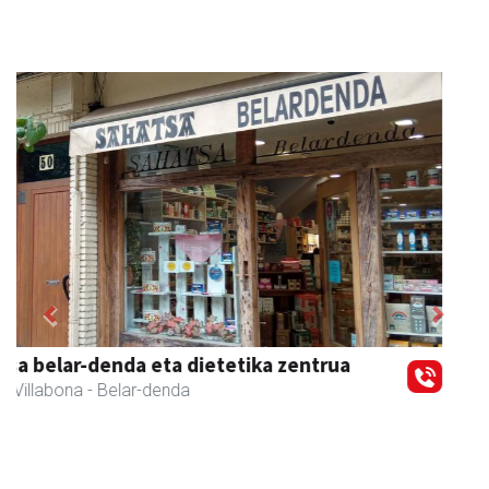
Previous
Next
Amane
Amasa-Villabona
- Arropa-dendak