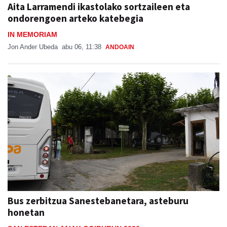
Aita Larramendi ikastolako sortzaileen eta
ondorengoen arteko katebegia
IN MEMORIAM
Jon Ander Ubeda
abu 06, 11:38
ANDOAIN
Bus zerbitzua Sanestebanetara, asteburu
honetan