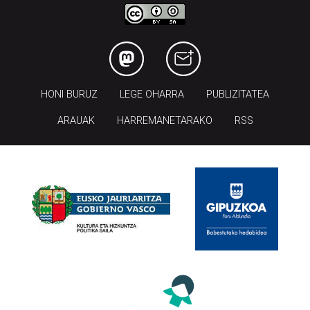
HONI BURUZ
LEGE OHARRA
PUBLIZITATEA
ARAUAK
HARREMANETARAKO
RSS