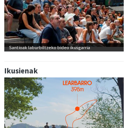
Santioak laburbiltzeko bideo ikusgarria
Ikusienak