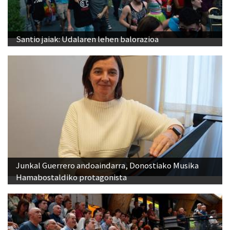
Santio jaiak: Udalaren lehen balorazioa
Junkal Guerrero andoaindarra, Donostiako Musika
Hamabostaldiko protagonista