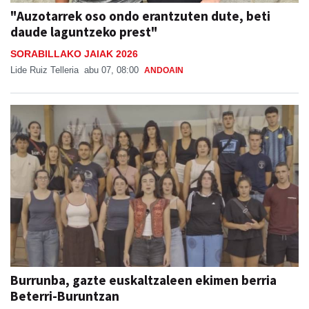
"Auzotarrek oso ondo erantzuten dute, beti
daude laguntzeko prest"
SORABILLAKO JAIAK 2026
Lide Ruiz Telleria
abu 07, 08:00
ANDOAIN
Burrunba, gazte euskaltzaleen ekimen berria
Beterri-Buruntzan