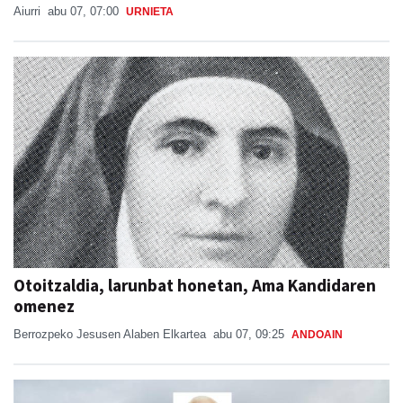
Aiurri
abu 07, 07:00
URNIETA
Otoitzaldia, larunbat honetan, Ama Kandidaren
omenez
Berrozpeko Jesusen Alaben Elkartea
abu 07, 09:25
ANDOAIN