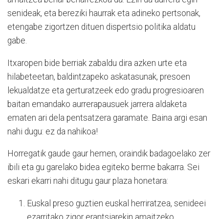
senideak, eta bereziki haurrak eta adineko pertsonak,
etengabe zigortzen dituen dispertsio politika aldatu
gabe.
Itxaropen bide berriak zabaldu dira azken urte eta
hilabeteetan, baldintzapeko askatasunak, presoen
lekualdatze eta gerturatzeek edo gradu progresioaren
baitan emandako aurrerapausuek jarrera aldaketa
ematen ari dela pentsatzera garamate. Baina argi esan
nahi dugu: ez da nahikoa!
Horregatik gaude gaur hemen, oraindik badagoelako zer
ibili eta gu garelako bidea egiteko berme bakarra. Sei
eskari ekarri nahi ditugu gaur plaza honetara:
Euskal preso guztien euskal herriratzea, senideei
ezarritako zigor erantsiarekin amaitzeko.