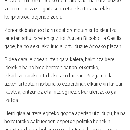
Beste behin Aiztondoko herritarrek agerian utzi duzue
zuen mobilizazio gaitasuna eta elkartasunarekiko
konproisioa, bejondeizuela!
Zorionak bailarako herri desberdinetan antolakuntza
lanetan aritu zareten guztioi. Aurten Bilboko La Casilla
gabe, baino sekulako irudia lortu duzue Arroako plazan.
Bidea gara lelopean irten gara kalera, bakoitza bere
ideiekin baino bide beraren baitan: etxerako,
elkarbizitzarako eta bakerako bidean. Pozgarria da
azken urteotan norbanako ezberdinak elkarrekin lanean
ikustea, entzunez eta hitz eginez elkar ulertzeko gai
izatea.
Herri gisa aurrera egiteko gogoa agerian utzi dugu, baina
horretarako salbuespen espetxe politika honekin
amaitzea behar beharrezkoa da. Ezin da aurrera egin