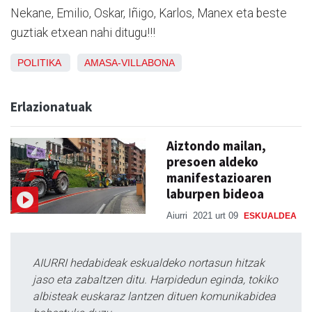
Nekane, Emilio, Oskar, Iñigo, Karlos, Manex eta beste
guztiak etxean nahi ditugu!!!
POLITIKA
AMASA-VILLABONA
Erlazionatuak
Aiztondo mailan,
presoen aldeko
manifestazioaren
laburpen bideoa
Aiurri
2021 urt 09
ESKUALDEA
AIURRI hedabideak eskualdeko nortasun hitzak
jaso eta zabaltzen ditu. Harpidedun eginda, tokiko
albisteak euskaraz lantzen dituen komunikabidea