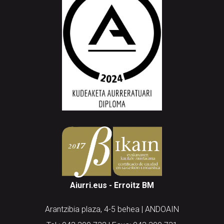
Aiurri.eus - Erroitz BM
Arantzibia plaza, 4-5 behea | ANDOAIN