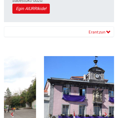
babestuko duzu.
Egin AIURRIkide!
Erantzun
Previous
Next