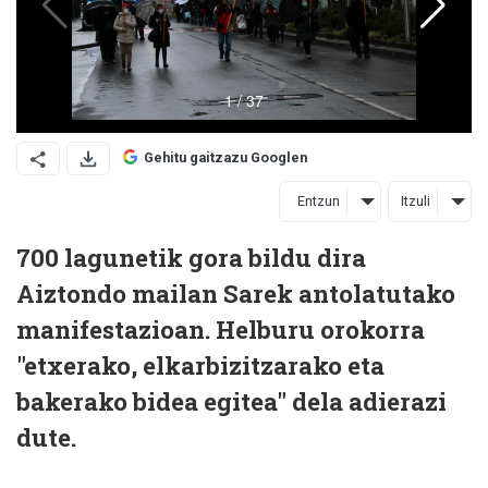
Gehitu gaitzazu Googlen
Entzun
Itzuli
700 lagunetik gora bildu dira
Aiztondo mailan Sarek antolatutako
manifestazioan. Helburu orokorra
"etxerako, elkarbizitzarako eta
bakerako bidea egitea" dela adierazi
dute.