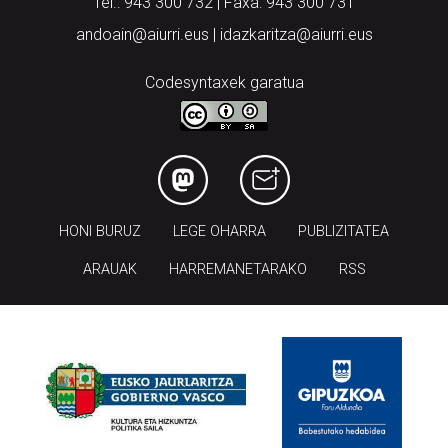
Tel.: 943 300 732 | Faxa: 943 300 731
andoain@aiurri.eus | idazkaritza@aiurri.eus
Codesyntaxek garatua
HONI BURUZ
LEGE OHARRA
PUBLIZITATEA
ARAUAK
HARREMANETARAKO
RSS