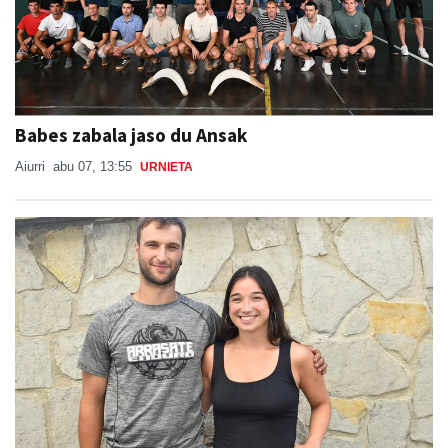
Babes zabala jaso du Ansak
Aiurri
abu 07, 13:55
URNIETA