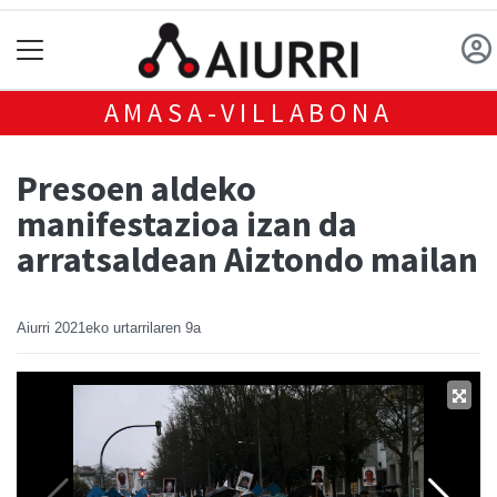
AMASA-VILLABONA
Presoen aldeko
manifestazioa izan da
arratsaldean Aiztondo mailan
Aiurri
2021eko urtarrilaren 9a