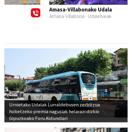
Amasa-Villabonako Udala
Amasa-Villabona
- Udaletxeak
Urnietako Udalak Lurraldebusen zerbitzua
hobetzeko premia nagusiak helarazi dizkio
Gipuzkoako Foru Aldundiari