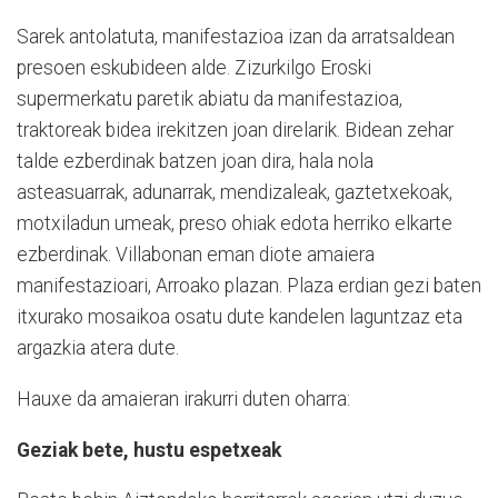
Sarek antolatuta, manifestazioa izan da arratsaldean
presoen eskubideen alde. Zizurkilgo Eroski
supermerkatu paretik abiatu da manifestazioa,
traktoreak bidea irekitzen joan direlarik. Bidean zehar
talde ezberdinak batzen joan dira, hala nola
asteasuarrak, adunarrak, mendizaleak, gaztetxekoak,
motxiladun umeak, preso ohiak edota herriko elkarte
ezberdinak. Villabonan eman diote amaiera
manifestazioari, Arroako plazan. Plaza erdian gezi baten
itxurako mosaikoa osatu dute kandelen laguntzaz eta
argazkia atera dute.
Hauxe da amaieran irakurri duten oharra:
Geziak bete, hustu espetxeak