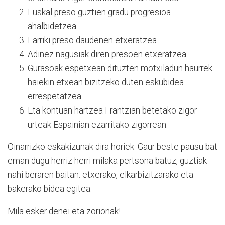
Euskal preso guztien gradu progresioa
ahalbidetzea.
Larriki preso daudenen etxeratzea.
Adinez nagusiak diren presoen etxeratzea.
Gurasoak espetxean dituzten motxiladun haurrek
haiekin etxean bizitzeko duten eskubidea
errespetatzea.
Eta kontuan hartzea Frantzian betetako zigor
urteak Espainian ezarritako zigorrean.
Oinarrizko eskakizunak dira horiek. Gaur beste pausu bat
eman dugu herriz herri milaka pertsona batuz, guztiak
nahi beraren baitan: etxerako, elkarbizitzarako eta
bakerako bidea egitea.
Mila esker denei eta zorionak!