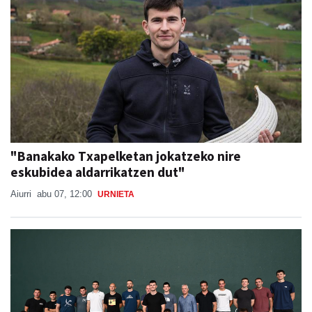
"Banakako Txapelketan jokatzeko nire
eskubidea aldarrikatzen dut"
Aiurri
abu 07, 12:00
URNIETA