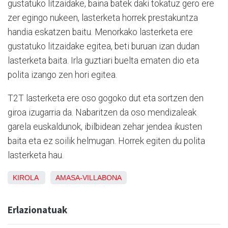
gustatuko litzaidake, baina batek daki tokatuz gero ere
zer egingo nukeen, lasterketa horrek prestakuntza
handia eskatzen baitu. Menorkako lasterketa ere
gustatuko litzaidake egitea, beti buruan izan dudan
lasterketa baita. Irla guztiari buelta ematen dio eta
polita izango zen hori egitea.
T2T lasterketa ere oso gogoko dut eta sortzen den
giroa izugarria da. Nabaritzen da oso mendizaleak
garela euskaldunok, ibilbidean zehar jendea ikusten
baita eta ez soilik helmugan. Horrek egiten du polita
lasterketa hau.
KIROLA
AMASA-VILLABONA
Erlazionatuak