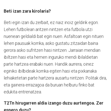
Beti izan zara kirolaria?
Beti egin izan du zerbait, ez naiz inoiz geldirik egon.
Lehen futbolean aritzen nintzen eta futbola utzi
nuenean geldialdi bat egin nuen. Asfaltoan egin nituen
lehen pausuak korrika, asko gustatu zitzaidan baina
gerora asko sufritzen hasi nintzen. Jarraian mendian
ibiltzen hasi eta hemen inguruko mendi ibilaldietan
parte hartzea erabaki nuen. Handik aurrera, oinez
eginiko ibilbideak korrika egiten hasi eta pixkanaka
lehiaketetan parte hartzera ausartu nintzen. Politak dira,
eta gainera errazagoa da buruan helburu finko bat
edukita entrenatzea.
T2Tn hirugarren aldia izango duzu aurtengoa. Zer
espero duzu?