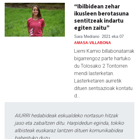
“Ibilbidean zehar
ikusleen berotasuna
sentitzeak indartu
egiten zaitu”
Sara Medrano
2021 eka 07
AMASA-VILLABONA
Lierni Kamio billabonatarrak
bigarrengoz parte hartuko
du Tolosako 2 Tontorren
mendi lasterketan.
Lasterketaren aurretik
dituen sentsazioak kontatu
d…
AIURRI hedabideak eskualdeko nortasun hitzak
jaso eta zabaltzen ditu. Harpidedun eginda, tokiko
albisteak euskaraz lantzen dituen komunikabidea
babestuko duzu.