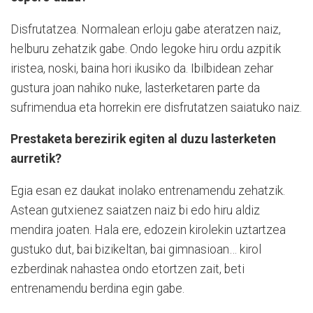
Disfrutatzea. Normalean erloju gabe ateratzen naiz,
helburu zehatzik gabe. Ondo legoke hiru ordu azpitik
iristea, noski, baina hori ikusiko da. Ibilbidean zehar
gustura joan nahiko nuke, lasterketaren parte da
sufrimendua eta horrekin ere disfrutatzen saiatuko naiz.
Prestaketa berezirik egiten al duzu lasterketen
aurretik?
Egia esan ez daukat inolako entrenamendu zehatzik.
Astean gutxienez saiatzen naiz bi edo hiru aldiz
mendira joaten. Hala ere, edozein kirolekin uztartzea
gustuko dut, bai bizikeltan, bai gimnasioan… kirol
ezberdinak nahastea ondo etortzen zait, beti
entrenamendu berdina egin gabe.