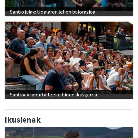
Santio jaiak: Udalaren lehen balorazioa
Santioak laburbiltzeko bideo ikusgarria
Ikusienak