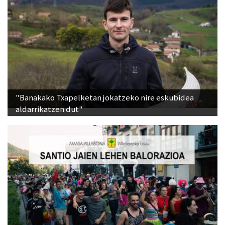
"Banakako Txapelketan jokatzeko nire eskubidea
aldarrikatzen dut"