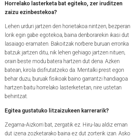
Horrelako lasterketa bat egiteko, zer iruditzen
zaizu ezinbestekoa?
Lehen urduri jartzen den horietakoa nintzen, bezperan
lorik egin gabe egotekoa, baina denborarekin ikasi dut
lasaiago eramaten. Bakoitzak norbere buruan erronka
batzuk jartzen ditu, nik lehen gehiago jartzen nituen,
orain beste modu batera hartzen dut dena. Azken
batean, kirola disfrutatzeko da. Mentalki prest egon
behar duzu, buruak fisikoak baino garrantzi handiagoa
hartzen baitu horrelako lasterketetan, nire ustetan
behintzat.
Egitea gustatuko litzaizukeen karrerarik?
Zegama-Aizkorri bat, zergatik ez. Hiru-lau aldiz eman
dut izena zozketarako baina ez dut zorterik izan. Asko