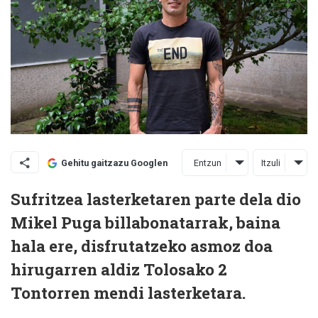
Entzun
Itzuli
Gehitu gaitzazu Googlen
Sufritzea lasterketaren parte dela dio
Mikel Puga billabonatarrak, baina
hala ere, disfrutatzeko asmoz doa
hirugarren aldiz Tolosako 2
Tontorren mendi lasterketara.