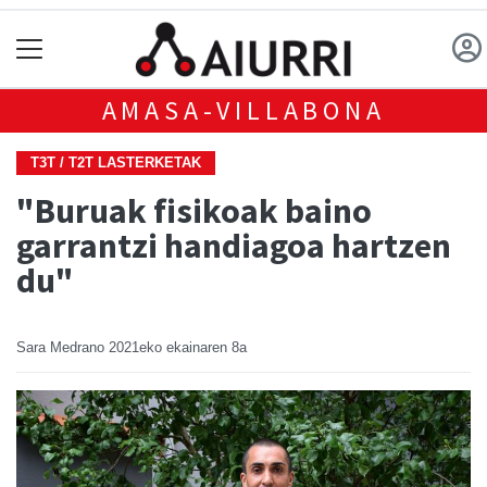
AMASA-VILLABONA
T3T / T2T LASTERKETAK
"Buruak fisikoak baino
garrantzi handiagoa hartzen
du"
Sara Medrano
2021eko ekainaren 8a