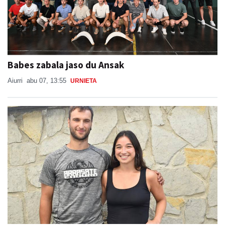
Babes zabala jaso du Ansak
Aiurri
abu 07, 13:55
URNIETA