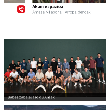
Akam espazioa
Amasa-Villabona
- Arropa-dendak
Babes zabala jaso du Ansak