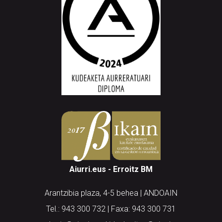
Aiurri.eus - Erroitz BM
Arantzibia plaza, 4-5 behea | ANDOAIN
Tel.: 943 300 732 | Faxa: 943 300 731