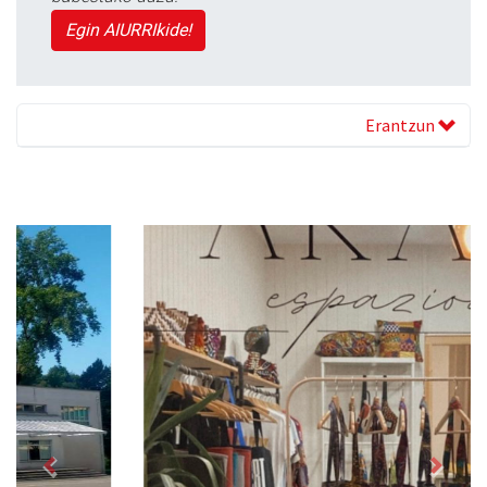
Egin AIURRIkide!
Erantzun
Previous
Next