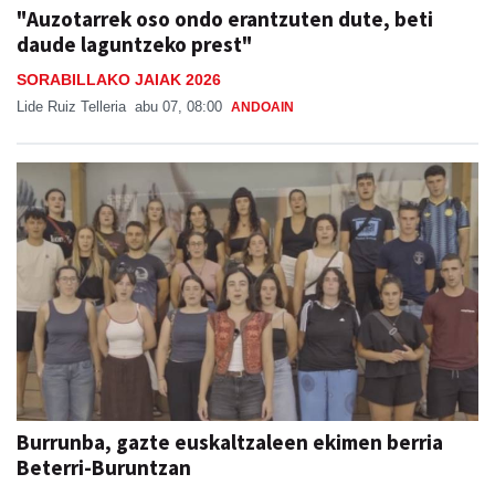
"Auzotarrek oso ondo erantzuten dute, beti
daude laguntzeko prest"
SORABILLAKO JAIAK 2026
Lide Ruiz Telleria
abu 07, 08:00
ANDOAIN
Burrunba, gazte euskaltzaleen ekimen berria
Beterri-Buruntzan