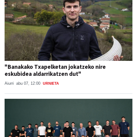
"Banakako Txapelketan jokatzeko nire
eskubidea aldarrikatzen dut"
Aiurri
abu 07, 12:00
URNIETA