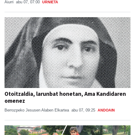
Aiurri
abu 07, 07:00
URNIETA
Otoitzaldia, larunbat honetan, Ama Kandidaren
omenez
Berrozpeko Jesusen Alaben Elkartea
abu 07, 09:25
ANDOAIN