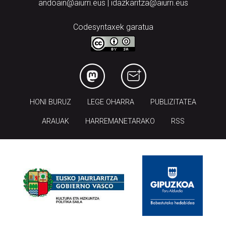
andoain@aiurri.eus | idazkaritza@aiurri.eus
Codesyntaxek garatua
HONI BURUZ
LEGE OHARRA
PUBLIZITATEA
ARAUAK
HARREMANETARAKO
RSS