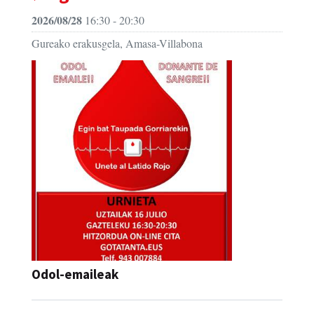
2026/08/28
16:30 - 20:30
Gureako erakusgela, Amasa-Villabona
Odol-emaileak