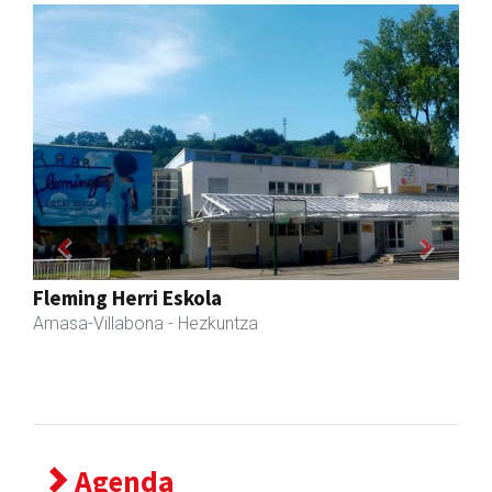
Previous
Next
Sahatsa belar-denda eta dietetika zentrua
Amasa-Villabona
- Belar-denda
Agenda