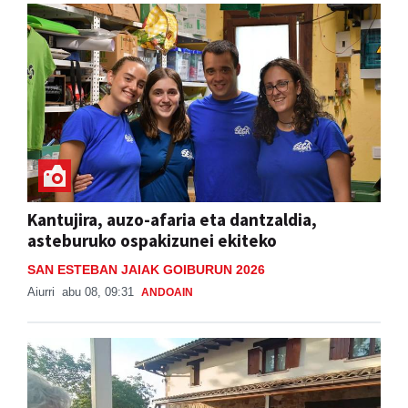
Kantujira, auzo-afaria eta dantzaldia,
asteburuko ospakizunei ekiteko
SAN ESTEBAN JAIAK GOIBURUN 2026
Aiurri
abu 08, 09:31
ANDOAIN