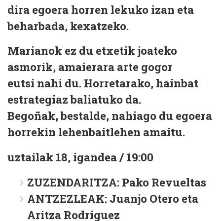
dira egoera horren lekuko izan eta
beharbada, kexatzeko.
Marianok ez du etxetik joateko
asmorik, amaierara arte gogor
eutsi nahi du. Horretarako, hainbat
estrategiaz baliatuko da.
Begoñak, bestalde, nahiago du egoera
horrekin lehenbaitlehen amaitu.
uztailak 18, igandea / 19:00
ZUZENDARITZA: Pako Revueltas
ANTZEZLEAK: Juanjo Otero eta
Aritza Rodriguez