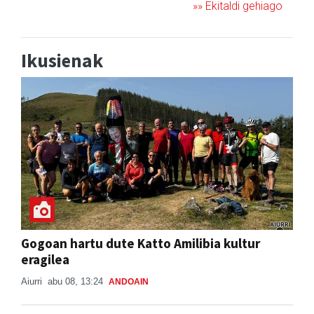
»» Ekitaldi gehiago
Ikusienak
Gogoan hartu dute Katto Amilibia kultur
eragilea
Aiurri
abu 08, 13:24
ANDOAIN