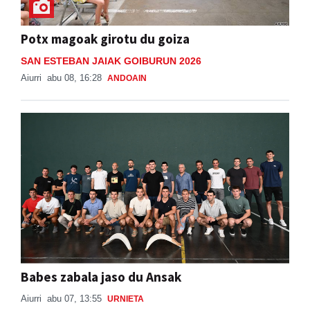
Potx magoak girotu du goiza
SAN ESTEBAN JAIAK GOIBURUN 2026
Aiurri
abu 08, 16:28
ANDOAIN
Babes zabala jaso du Ansak
Aiurri
abu 07, 13:55
URNIETA