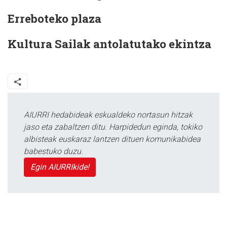
Erreboteko plaza
Kultura Sailak antolatutako ekintza
AIURRI hedabideak eskualdeko nortasun hitzak
jaso eta zabaltzen ditu. Harpidedun eginda, tokiko
albisteak euskaraz lantzen dituen komunikabidea
babestuko duzu.
Egin AIURRIkide!