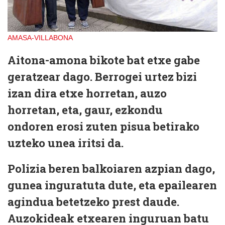
AMASA-VILLABONA
Aitona-amona bikote bat etxe gabe
geratzear dago. Berrogei urtez bizi
izan dira etxe horretan, auzo
horretan, eta, gaur, ezkondu
ondoren erosi zuten pisua betirako
uzteko unea iritsi da.
Polizia beren balkoiaren azpian dago,
gunea inguratuta dute, eta epailearen
agindua betetzeko prest daude.
Auzokideak etxearen inguruan batu