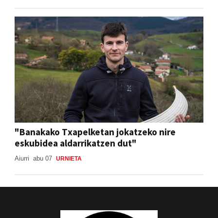
"Banakako Txapelketan jokatzeko nire
eskubidea aldarrikatzen dut"
Aiurri
abu 07
URNIETA