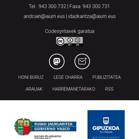
Tel.: 943 300 732 | Faxa: 943 300 731
andoain@aiurri.eus | idazkaritza@aiurri.eus
Codesyntaxek garatua
HONI BURUZ
LEGE OHARRA
PUBLIZITATEA
ARAUAK
HARREMANETARAKO
RSS