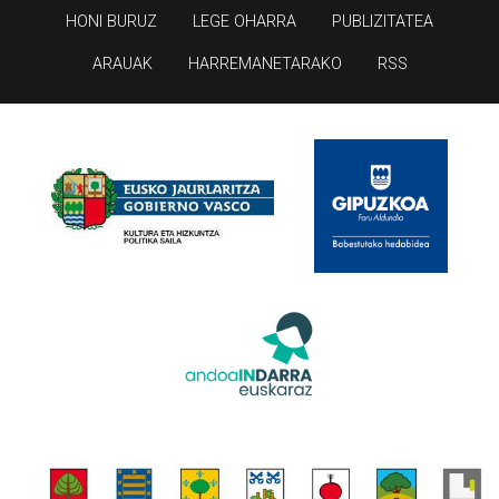
HONI BURUZ
LEGE OHARRA
PUBLIZITATEA
ARAUAK
HARREMANETARAKO
RSS