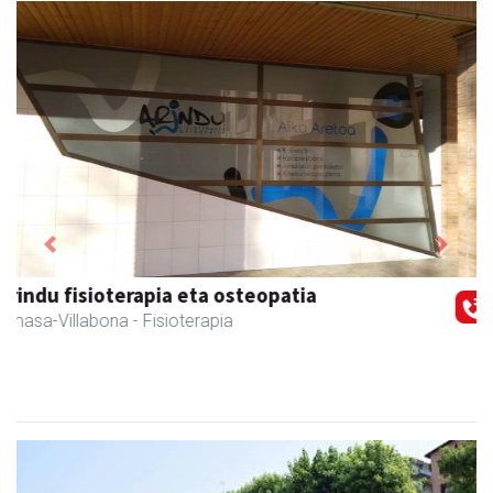
Previous
Next
Zubimusu Ikastola
Amasa-Villabona
- Hezkuntza