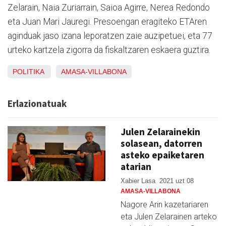
Zelarain, Naia Zuriarrain, Saioa Agirre, Nerea Redondo
eta Juan Mari Jauregi. Presoengan eragiteko ETAren
aginduak jaso izana leporatzen zaie auzipetuei, eta 77
urteko kartzela zigorra da fiskaltzaren eskaera guztira.
POLITIKA
AMASA-VILLABONA
Erlazionatuak
Julen Zelarainekin
solasean, datorren
asteko epaiketaren
atarian
Xabier Lasa
2021 uzt 08
AMASA-VILLABONA
Nagore Arin kazetariaren
eta Julen Zelarainen arteko