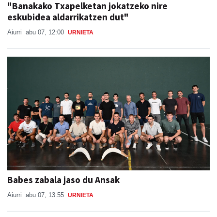
"Banakako Txapelketan jokatzeko nire
eskubidea aldarrikatzen dut"
Aiurri
abu 07, 12:00
URNIETA
Babes zabala jaso du Ansak
Aiurri
abu 07, 13:55
URNIETA