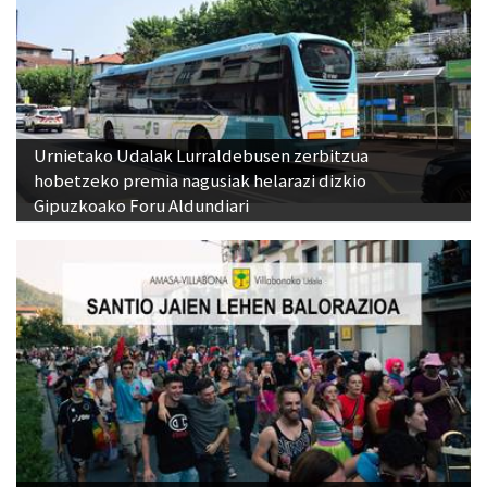
Urnietako Udalak Lurraldebusen zerbitzua
hobetzeko premia nagusiak helarazi dizkio
Gipuzkoako Foru Aldundiari