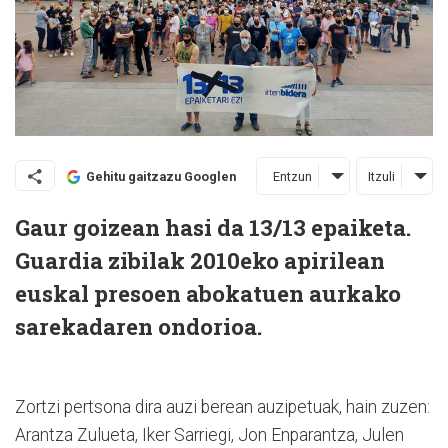
Entzun
Itzuli
Gehitu gaitzazu Googlen
Gaur goizean hasi da 13/13 epaiketa.
Guardia zibilak 2010eko apirilean
euskal presoen abokatuen aurkako
sarekadaren ondorioa.
Zortzi pertsona dira auzi berean auzipetuak, hain zuzen:
Arantza Zulueta, Iker Sarriegi, Jon Enparantza, Julen