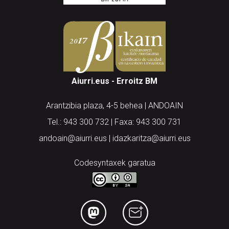
Aiurri.eus - Erroitz BM
Arantzibia plaza, 4-5 behea | ANDOAIN
Tel.: 943 300 732 | Faxa: 943 300 731
andoain@aiurri.eus | idazkaritza@aiurri.eus
Codesyntaxek garatua