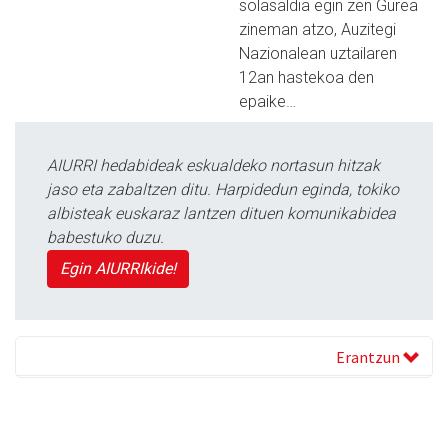
solasaldia egin zen Gurea
zineman atzo, Auzitegi
Nazionalean uztailaren
12an hastekoa den
epaike…
AIURRI hedabideak eskualdeko nortasun hitzak
jaso eta zabaltzen ditu. Harpidedun eginda, tokiko
albisteak euskaraz lantzen dituen komunikabidea
babestuko duzu.
Egin AIURRIkide!
Erantzun