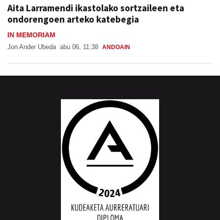
Aita Larramendi ikastolako sortzaileen eta
ondorengoen arteko katebegia
IN MEMORIAM
Jon Ander Ubeda
abu 06, 11:38
ANDOAIN