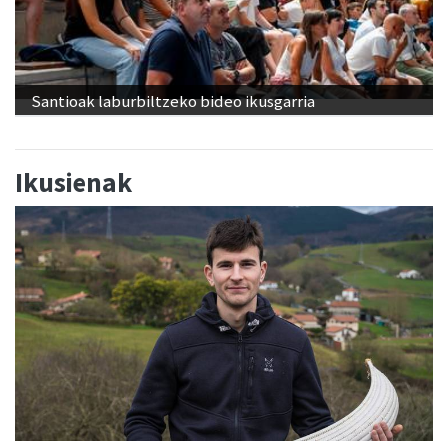
Santioak laburbiltzeko bideo ikusgarria
Ikusienak