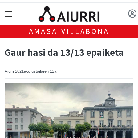
AMASA-VILLABONA
Gaur hasi da 13/13 epaiketa
Aiurri
2021eko uztailaren 12a