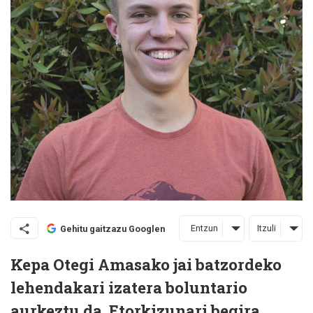
Entzun
Itzuli
Gehitu gaitzazu Googlen
Kepa Otegi Amasako jai batzordeko
lehendakari izatera boluntario
aurkeztu da. Etorkizunari begira,