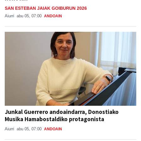
SAN ESTEBAN JAIAK GOIBURUN 2026
Aiurri
abu 05, 07:00
ANDOAIN
Junkal Guerrero andoaindarra, Donostiako
Musika Hamabostaldiko protagonista
Aiurri
abu 05, 07:00
ANDOAIN