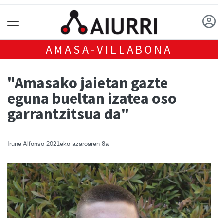
AMASA-VILLABONA
"Amasako jaietan gazte
eguna bueltan izatea oso
garrantzitsua da"
Irune Alfonso
2021eko azaroaren 8a