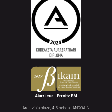
Aiurri.eus - Erroitz BM
Arantzibia plaza, 4-5 behea | ANDOAIN