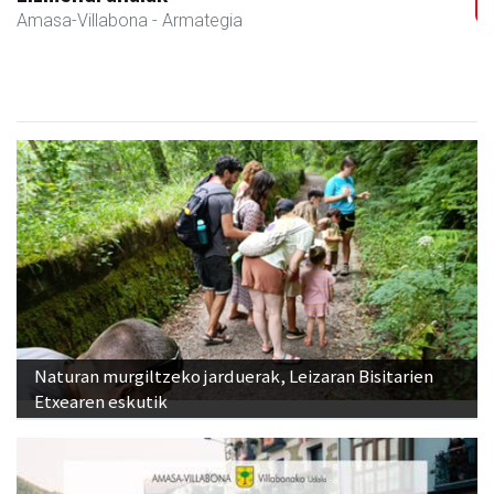
Amasa-Villabona
- Armategia
Naturan murgiltzeko jarduerak, Leizaran Bisitarien
Etxearen eskutik