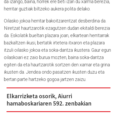
da izango, baina, horrek ere beti izan du xarma berezia,
herritar guztiak biltzeko aukera polita delako.
Oilasko jokoa herritar bakoitzarentzat desberdina da.
Niretzat haurtzarotik ezagutzen dudan ekitaldi berezia
da. Eskolatik bueltan plazara joan, elkartean herritarrak
bazkaltzen ikusi, bertatik irtetera itxaron eta plazara
itzuli oilasko jokoa eta soka-dantza ikustera. Gaur egun
oilaskoari ez zaio burua mozten, baina soka-dantza
egiten da eta haurtzarotik sortzen den xamar eta grina
ikusten da. Jendea ondo pasatzen ikusten duzu eta
bertan parte hartzeko gogoa jartzen zaizu.
Elkarrizketa osorik, Aiurri
hamaboskariaren 592. zenbakian