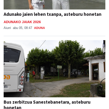
Adunako jaien lehen txanpa, asteburu honetan
ADUNAKO JAIAK 2026
Aiurri
abu 05, 08:47
ADUNA
Bus zerbitzua Sanestebanetara, asteburu
honetan