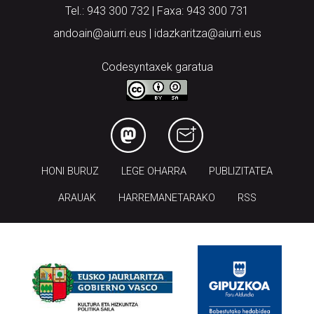
Tel.: 943 300 732 | Faxa: 943 300 731
andoain@aiurri.eus | idazkaritza@aiurri.eus
Codesyntaxek garatua
HONI BURUZ
LEGE OHARRA
PUBLIZITATEA
ARAUAK
HARREMANETARAKO
RSS