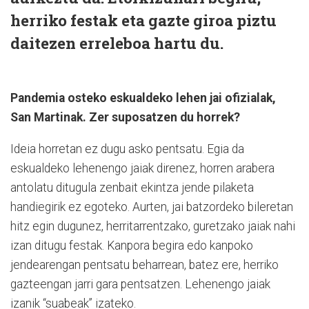
herriko festak eta gazte giroa piztu
daitezen erreleboa hartu du.
Pandemia osteko eskualdeko lehen jai ofizialak,
San Martinak. Zer suposatzen du horrek?
Ideia horretan ez dugu asko pentsatu. Egia da
eskualdeko lehenengo jaiak direnez, horren arabera
antolatu ditugula zenbait ekintza jende pilaketa
handiegirik ez egoteko. Aurten, jai batzordeko bileretan
hitz egin dugunez, herritarrentzako, guretzako jaiak nahi
izan ditugu festak. Kanpora begira edo kanpoko
jendearengan pentsatu beharrean, batez ere, herriko
gazteengan jarri gara pentsatzen. Lehenengo jaiak
izanik “suabeak” izateko.