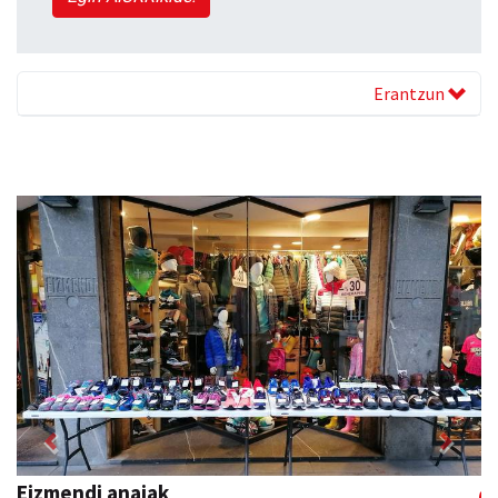
Erantzun
Previous
Next
Eizmendi anaiak