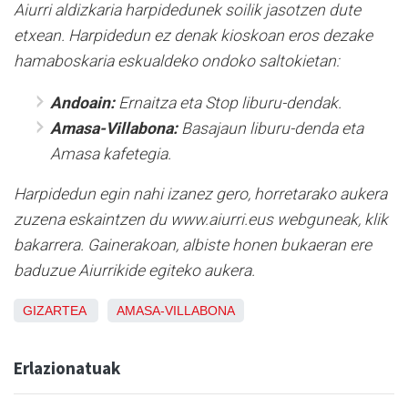
Aiurri aldizkaria harpidedunek soilik jasotzen dute
etxean. Harpidedun ez denak kioskoan eros dezake
hamaboskaria eskualdeko ondoko saltokietan:
Andoain:
Ernaitza eta Stop liburu-dendak.
Amasa-Villabona:
Basajaun liburu-denda eta
Amasa kafetegia.
Harpidedun egin nahi izanez gero, horretarako aukera
zuzena eskaintzen du www.aiurri.eus webguneak, klik
bakarrera. Gainerakoan, albiste honen bukaeran ere
baduzue Aiurrikide egiteko aukera.
GIZARTEA
AMASA-VILLABONA
Erlazionatuak