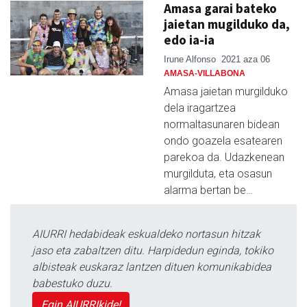
Amasa garai bateko
jaietan mugilduko da,
edo ia-ia
Irune Alfonso
2021 aza 06
AMASA-VILLABONA
Amasa jaietan murgilduko
dela iragartzea
normaltasunaren bidean
ondo goazela esatearen
parekoa da. Udazkenean
murgilduta, eta osasun
alarma bertan be…
AIURRI hedabideak eskualdeko nortasun hitzak
jaso eta zabaltzen ditu. Harpidedun eginda, tokiko
albisteak euskaraz lantzen dituen komunikabidea
babestuko duzu.
Egin AIURRIkide!