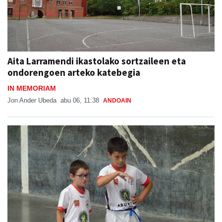
Aita Larramendi ikastolako sortzaileen eta
ondorengoen arteko katebegia
IN MEMORIAM
Jon Ander Ubeda
abu 06, 11:38
ANDOAIN