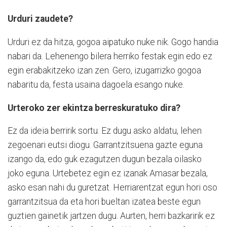
Urduri zaudete?
Urduri ez da hitza, gogoa aipatuko nuke nik. Gogo handia
nabari da. Lehenengo bilera herriko festak egin edo ez
egin erabakitzeko izan zen. Gero, izugarrizko gogoa
nabaritu da, festa usaina dagoela esango nuke.
Urteroko zer ekintza berreskuratuko dira?
Ez da ideia berririk sortu. Ez dugu asko aldatu, lehen
zegoenari eutsi diogu. Garrantzitsuena gazte eguna
izango da, edo guk ezagutzen dugun bezala oilasko
joko eguna. Urtebetez egin ez izanak Amasar bezala,
asko esan nahi du guretzat. Herriarentzat egun hori oso
garrantzitsua da eta hori bueltan izatea beste egun
guztien gainetik jartzen dugu. Aurten, herri bazkaririk ez