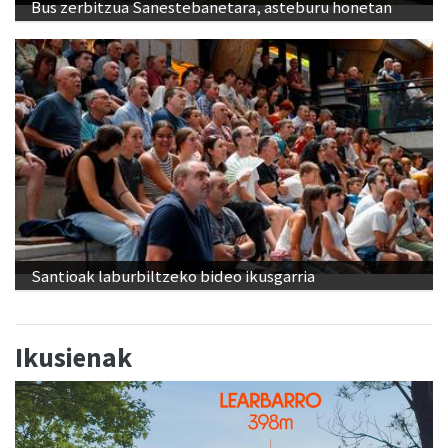
Bus zerbitzua Sanestebanetara, asteburu honetan
Santioak laburbiltzeko bideo ikusgarria
Ikusienak