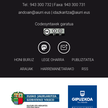
Tel.: 943 300 732 | Faxa: 943 300 731
andoain@aiurri.eus | idazkaritza@aiurri.eus
Codesyntaxek garatua
HONI BURUZ
LEGE OHARRA
PUBLIZITATEA
ARAUAK
HARREMANETARAKO
RSS