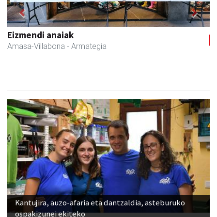
Previous
Next
Eizmendi anaiak
Amasa-Villabona
- Armategia
Kantujira, auzo-afaria eta dantzaldia, asteburuko
ospakizunei ekiteko