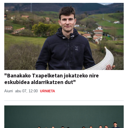
"Banakako Txapelketan jokatzeko nire
eskubidea aldarrikatzen dut"
Aiurri
abu 07, 12:00
URNIETA