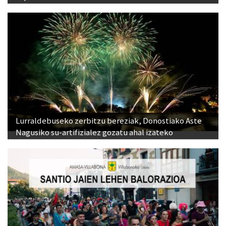
Lurraldebuseko zerbitzu bereziak, Donostiako Aste
Nagusiko su-artifizialez gozatu ahal izateko