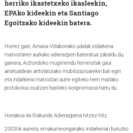
herriko ikastetxeko ikasleekin,
EPAko kideekin eta Santiago
Egoitzako kideekin batera.
Horrez gain, Amasa-Villabonako udalak indarkeria
matxistaren aurkako adierazpen bateratua zabaldu du;
gainera, Aiztondoko mugimendu feministak gaur
arratsaldean antolatutako mobilizazioarekin bat egin
eta indarkeria matxistari aurre egiteko herri mailako
protokoloa osatzen hasteko konpromisoa hartu du.
Honakoa da Erakunde Adierazpena hitzez-hitz:
2003tik aurrera, emakumeonganako indarkeriari buruzko