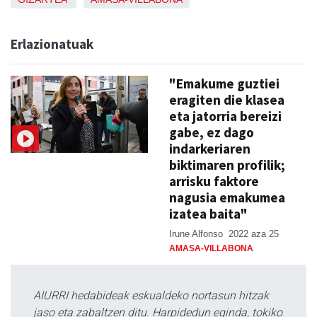
Erlazionatuak
"Emakume guztiei
eragiten die klasea
eta jatorria bereizi
gabe, ez dago
indarkeriaren
biktimaren profilik;
arrisku faktore
nagusia emakumea
izatea baita"
Irune Alfonso
2022 aza 25
AMASA-VILLABONA
AIURRI hedabideak eskualdeko nortasun hitzak
jaso eta zabaltzen ditu. Harpidedun eginda, tokiko