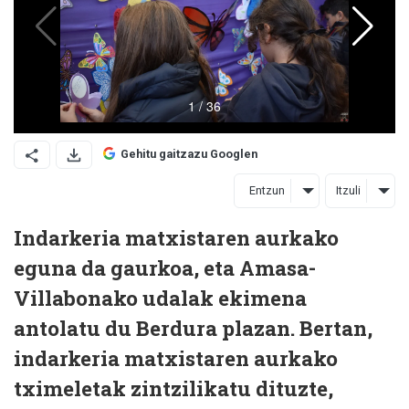
Gehitu gaitzazu Googlen
Entzun
Itzuli
Indarkeria matxistaren aurkako
eguna da gaurkoa, eta Amasa-
Villabonako udalak ekimena
antolatu du Berdura plazan. Bertan,
indarkeria matxistaren aurkako
tximeletak zintzilikatu dituzte,