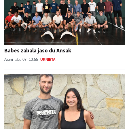
Babes zabala jaso du Ansak
Aiurri
abu 07, 13:55
URNIETA