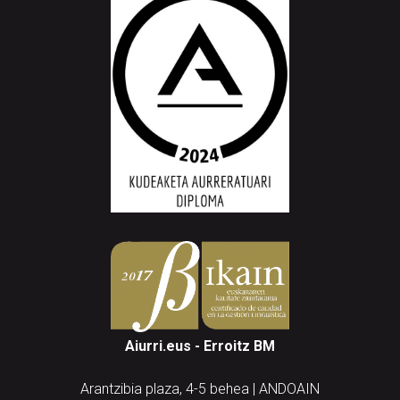
Aiurri.eus - Erroitz BM
Arantzibia plaza, 4-5 behea | ANDOAIN