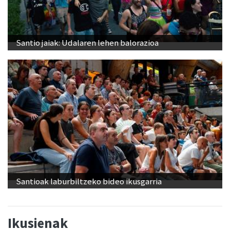
Santio jaiak: Udalaren lehen balorazioa
Santioak laburbiltzeko bideo ikusgarria
Ikusienak