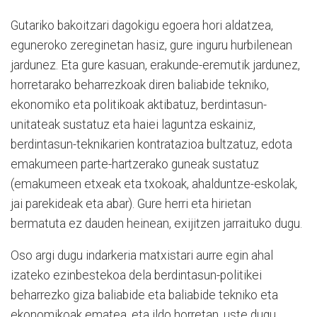
Gutariko bakoitzari dagokigu egoera hori aldatzea,
eguneroko zereginetan hasiz, gure inguru hurbilenean
jardunez. Eta gure kasuan, erakunde-eremutik jardunez,
horretarako beharrezkoak diren baliabide tekniko,
ekonomiko eta politikoak aktibatuz, berdintasun-
unitateak sustatuz eta haiei laguntza eskainiz,
berdintasun-teknikarien kontratazioa bultzatuz, edota
emakumeen parte-hartzerako guneak sustatuz
(emakumeen etxeak eta txokoak, ahalduntze-eskolak,
jai parekideak eta abar). Gure herri eta hirietan
bermatuta ez dauden heinean, exijitzen jarraituko dugu.
Oso argi dugu indarkeria matxistari aurre egin ahal
izateko ezinbestekoa dela berdintasun-politikei
beharrezko giza baliabide eta baliabide tekniko eta
ekonomikoak ematea, eta ildo horretan, uste dugu