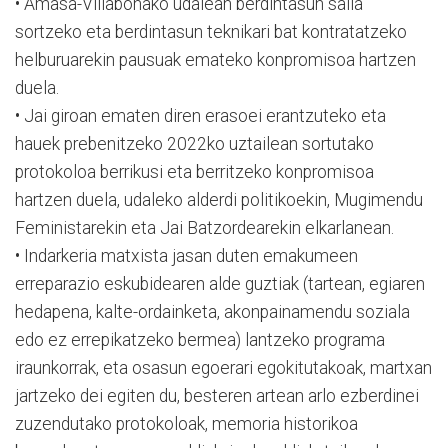
• Amasa-Villabonako udalean berdintasun saila
sortzeko eta berdintasun teknikari bat kontratatzeko
helburuarekin pausuak emateko konpromisoa hartzen
duela.
• Jai giroan ematen diren erasoei erantzuteko eta
hauek prebenitzeko 2022ko uztailean sortutako
protokoloa berrikusi eta berritzeko konpromisoa
hartzen duela, udaleko alderdi politikoekin, Mugimendu
Feministarekin eta Jai Batzordearekin elkarlanean.
• Indarkeria matxista jasan duten emakumeen
erreparazio eskubidearen alde guztiak (tartean, egiaren
hedapena, kalte-ordainketa, akonpainamendu soziala
edo ez errepikatzeko bermea) lantzeko programa
iraunkorrak, eta osasun egoerari egokitutakoak, martxan
jartzeko dei egiten du, besteren artean arlo ezberdinei
zuzendutako protokoloak, memoria historikoa