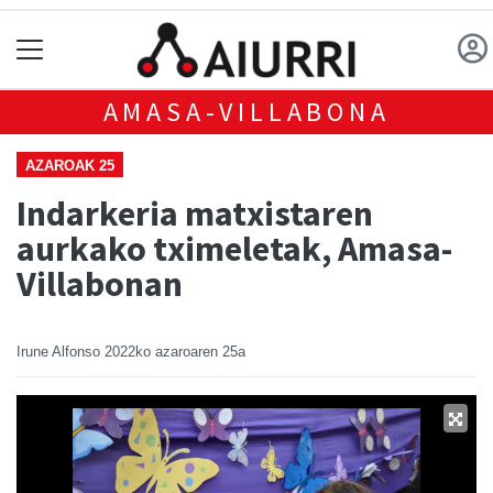
AMASA-VILLABONA
AZAROAK 25
Indarkeria matxistaren
aurkako tximeletak, Amasa-
Villabonan
Irune Alfonso
2022ko azaroaren 25a