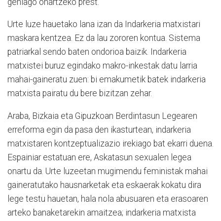
gehiago onartzeko prest.
Urte luze hauetako lana izan da Indarkeria matxistari
maskara kentzea. Ez da lau zororen kontua. Sistema
patriarkal sendo baten ondorioa baizik. Indarkeria
matxistei buruz egindako makro-inkestak datu larria
mahai-gaineratu zuen: bi emakumetik batek indarkeria
matxista pairatu du bere bizitzan zehar.
Araba, Bizkaia eta Gipuzkoan Berdintasun Legearen
erreforma egin da pasa den ikasturtean, indarkeria
matxistaren kontzeptualizazio irekiago bat ekarri duena.
Espainiar estatuan ere, Askatasun sexualen legea
onartu da. Urte luzeetan mugimendu feministak mahai
gaineratutako hausnarketak eta eskaerak kokatu dira
lege testu hauetan, hala nola abusuaren eta erasoaren
arteko banaketarekin amaitzea; indarkeria matxista