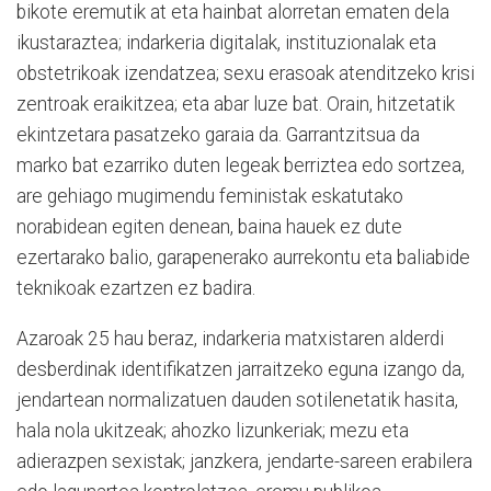
bikote eremutik at eta hainbat alorretan ematen dela
ikustaraztea; indarkeria digitalak, instituzionalak eta
obstetrikoak izendatzea; sexu erasoak atenditzeko krisi
zentroak eraikitzea; eta abar luze bat. Orain, hitzetatik
ekintzetara pasatzeko garaia da. Garrantzitsua da
marko bat ezarriko duten legeak berriztea edo sortzea,
are gehiago mugimendu feministak eskatutako
norabidean egiten denean, baina hauek ez dute
ezertarako balio, garapenerako aurrekontu eta baliabide
teknikoak ezartzen ez badira.
Azaroak 25 hau beraz, indarkeria matxistaren alderdi
desberdinak identifikatzen jarraitzeko eguna izango da,
jendartean normalizatuen dauden sotilenetatik hasita,
hala nola ukitzeak; ahozko lizunkeriak; mezu eta
adierazpen sexistak; janzkera, jendarte-sareen erabilera