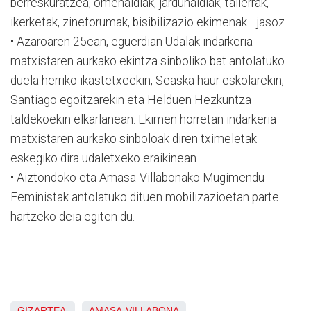
berreskuratzea, omenaldiak, jardunaldiak, tailerrak,
ikerketak, zineforumak, bisibilizazio ekimenak... jasoz.
• Azaroaren 25ean, eguerdian Udalak indarkeria
matxistaren aurkako ekintza sinboliko bat antolatuko
duela herriko ikastetxeekin, Seaska haur eskolarekin,
Santiago egoitzarekin eta Helduen Hezkuntza
taldekoekin elkarlanean. Ekimen horretan indarkeria
matxistaren aurkako sinboloak diren tximeletak
eskegiko dira udaletxeko eraikinean.
• Aiztondoko eta Amasa-Villabonako Mugimendu
Feministak antolatuko dituen mobilizazioetan parte
hartzeko deia egiten du.
GIZARTEA
AMASA-VILLABONA