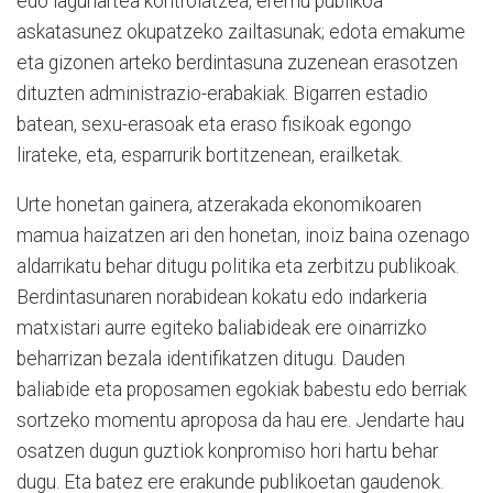
edo lagunartea kontrolatzea, eremu publikoa
askatasunez okupatzeko zailtasunak; edota emakume
eta gizonen arteko berdintasuna zuzenean erasotzen
dituzten administrazio-erabakiak. Bigarren estadio
batean, sexu-erasoak eta eraso fisikoak egongo
lirateke, eta, esparrurik bortitzenean, erailketak.
Urte honetan gainera, atzerakada ekonomikoaren
mamua haizatzen ari den honetan, inoiz baina ozenago
aldarrikatu behar ditugu politika eta zerbitzu publikoak.
Berdintasunaren norabidean kokatu edo indarkeria
matxistari aurre egiteko baliabideak ere oinarrizko
beharrizan bezala identifikatzen ditugu. Dauden
baliabide eta proposamen egokiak babestu edo berriak
sortzeko momentu aproposa da hau ere. Jendarte hau
osatzen dugun guztiok konpromiso hori hartu behar
dugu. Eta batez ere erakunde publikoetan gaudenok.