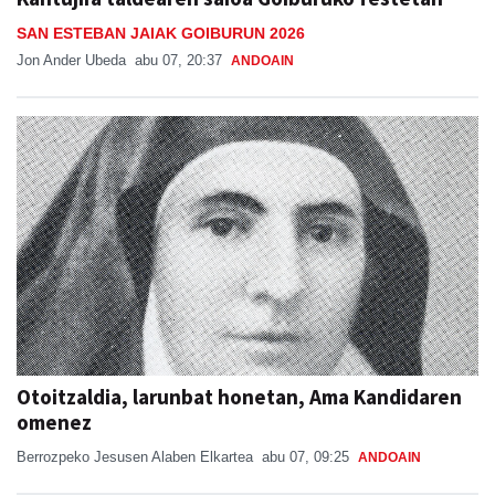
SAN ESTEBAN JAIAK GOIBURUN 2026
Jon Ander Ubeda
abu 07, 20:37
ANDOAIN
Otoitzaldia, larunbat honetan, Ama Kandidaren
omenez
Berrozpeko Jesusen Alaben Elkartea
abu 07, 09:25
ANDOAIN