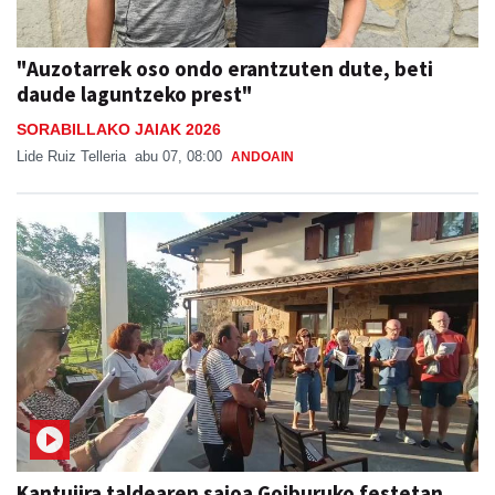
"Auzotarrek oso ondo erantzuten dute, beti
daude laguntzeko prest"
SORABILLAKO JAIAK 2026
Lide Ruiz Telleria
abu 07, 08:00
ANDOAIN
Kantujira taldearen saioa Goiburuko festetan