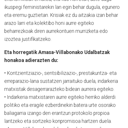
ikuspegi feministarekin lan egin behar dugula, egunero
eta eremu guztietan. Krisiak ez du aitzakia izan behar
arazo larri eta kolektibo honi aurre egiteko
beharrezkoak diren aurrekontuen murrizketa edo
izoztea justifikatzeko.
Eta horregatik Amasa-Villabonako Udalbatzak
honakoa adierazten du:
• Kontzientziazio-, sentsibilizazio-, prestakuntza- eta
erreparazio-lana sustatzen jarraituko duela, indarkeria
matxistak desagerrarazteko bidean aurrera egiteko.
• Indarkeria matxistaren aurre egiteko herriko alderdi
politiko eta eragile ezberdinekin batera urte osorako
baliagarria izango den erantzun protokolo propioa
lantzeko eta sortzeko konpromisoa hartzen duela.