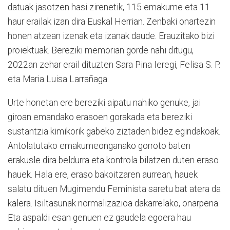
datuak jasotzen hasi zirenetik, 115 emakume eta 11
haur erailak izan dira Euskal Herrian. Zenbaki onartezin
honen atzean izenak eta izanak daude. Erauzitako bizi
proiektuak. Bereziki memorian gorde nahi ditugu,
2022an zehar erail dituzten Sara Pina Ieregi, Felisa S. P.
eta Maria Luisa Larrañaga.
Urte honetan ere bereziki aipatu nahiko genuke, jai
giroan emandako erasoen gorakada eta bereziki
sustantzia kimikorik gabeko ziztaden bidez egindakoak.
Antolatutako emakumeonganako gorroto baten
erakusle dira beldurra eta kontrola bilatzen duten eraso
hauek. Hala ere, eraso bakoitzaren aurrean, hauek
salatu dituen Mugimendu Feminista saretu bat atera da
kalera. Isiltasunak normalizazioa dakarrelako, onarpena.
Eta aspaldi esan genuen ez gaudela egoera hau