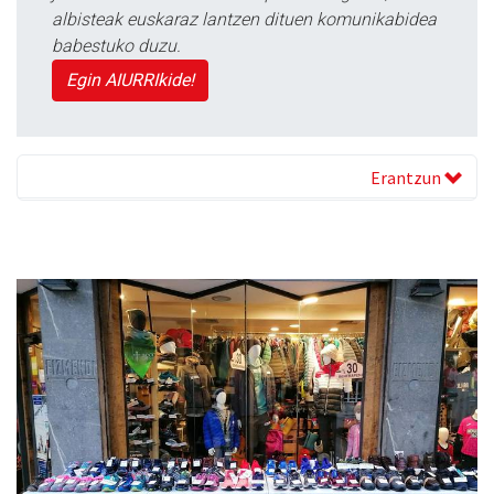
albisteak euskaraz lantzen dituen komunikabidea
babestuko duzu.
Egin AIURRIkide!
Erantzun