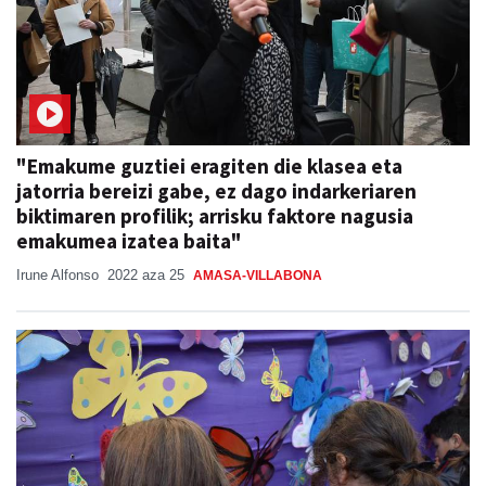
"Emakume guztiei eragiten die klasea eta
jatorria bereizi gabe, ez dago indarkeriaren
biktimaren profilik; arrisku faktore nagusia
emakumea izatea baita"
Irune Alfonso
2022 aza 25
AMASA-VILLABONA