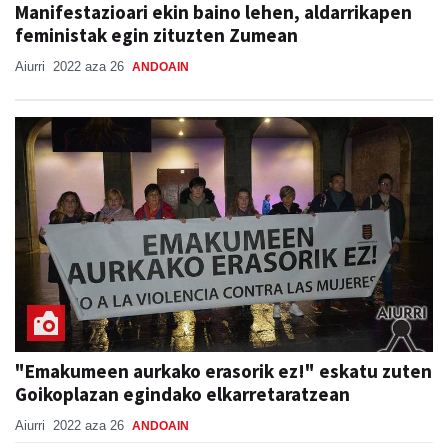
Manifestazioari ekin baino lehen, aldarrikapen
feministak egin zituzten Zumean
Aiurri
2022 aza 26
ANDOAIN
"Emakumeen aurkako erasorik ez!" eskatu zuten
Goikoplazan egindako elkarretaratzean
Aiurri
2022 aza 26
ANDOAIN