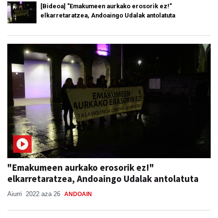
[Bideoa] "Emakumeen aurkako erosorik ez!"
elkarretaratzea, Andoaingo Udalak antolatuta
"Emakumeen aurkako erosorik ez!"
elkarretaratzea, Andoaingo Udalak antolatuta
Aiurri
2022 aza 26
ANDOAIN