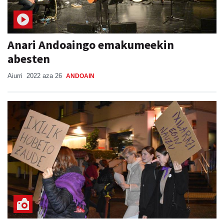
Anari Andoaingo emakumeekin
abesten
Aiurri
2022 aza 26
ANDOAIN