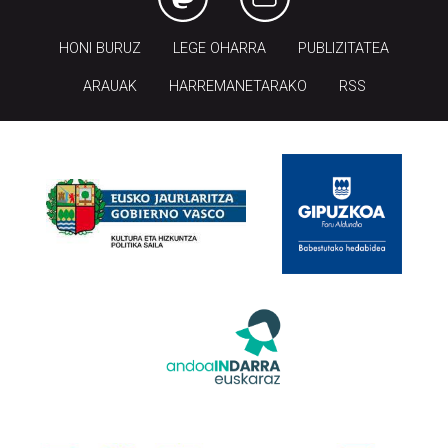
HONI BURUZ
LEGE OHARRA
PUBLIZITATEA
ARAUAK
HARREMANETARAKO
RSS