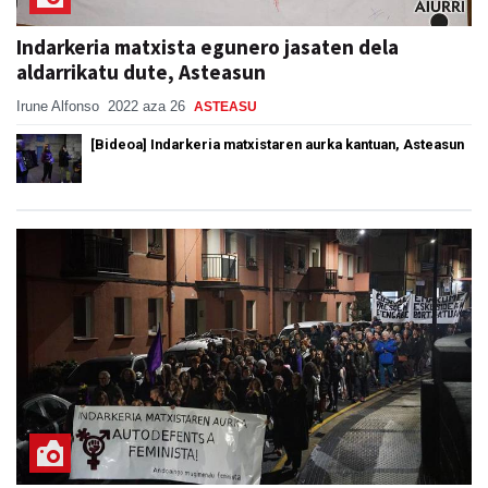
Indarkeria matxista egunero jasaten dela
aldarrikatu dute, Asteasun
Irune Alfonso
2022 aza 26
ASTEASU
[Bideoa] Indarkeria matxistaren aurka kantuan, Asteasun