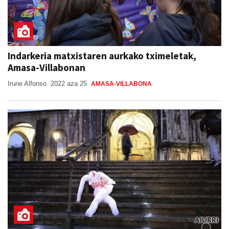
Indarkeria matxistaren aurkako tximeletak,
Amasa-Villabonan
Irune Alfonso
2022 aza 25
AMASA-VILLABONA