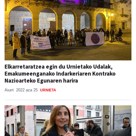
Elkarretaratzea egin du Urnietako Udalak,
Emakumeenganako Indarkeriaren Kontrako
Nazioarteko Egunaren harira
Aiurri
2022 aza 25
URNIETA