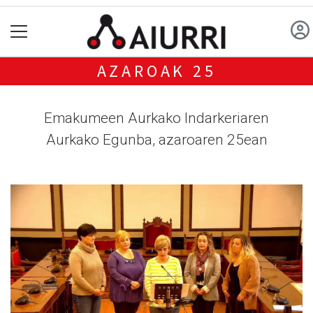
AZAROAK 25
Emakumeen Aurkako Indarkeriaren
Aurkako Egunba, azaroaren 25ean