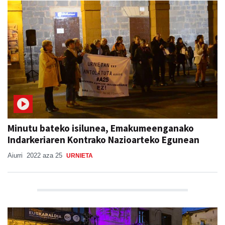
Minutu bateko isilunea, Emakumeenganako
Indarkeriaren Kontrako Nazioarteko Egunean
Aiurri
2022 aza 25
URNIETA