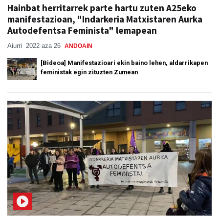
Hainbat herritarrek parte hartu zuten A25eko
manifestazioan, "Indarkeria Matxistaren Aurka
Autodefentsa Feminista" lemapean
Aiurri
2022 aza 26
ANDOAIN
[Bideoa] Manifestazioari ekin baino lehen, aldarrikapen
feministak egin zituzten Zumean