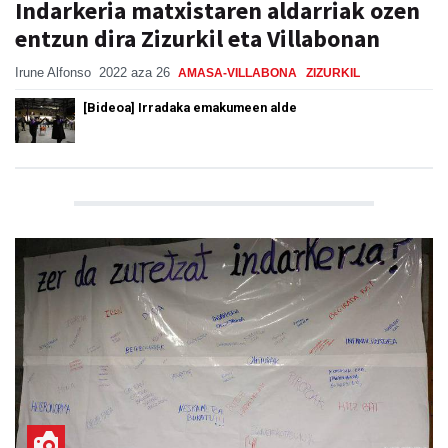
Indarkeria matxistaren aldarriak ozen
entzun dira Zizurkil eta Villabonan
Irune Alfonso
2022 aza 26
AMASA-VILLABONA
ZIZURKIL
[Bideoa] Irradaka emakumeen alde