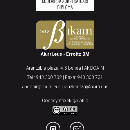
Aiurri.eus - Erroitz BM
Arantzibia plaza, 4-5 behea | ANDOAIN
Tel.: 943 300 732 | Faxa: 943 300 731
andoain@aiurri.eus | idazkaritza@aiurri.eus
Codesyntaxek garatua