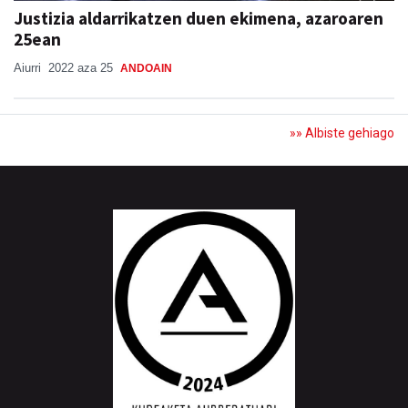
Justizia aldarrikatzen duen ekimena, azaroaren
25ean
Aiurri
2022 aza 25
ANDOAIN
»» Albiste gehiago