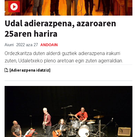
Udal adierazpena, azaroaren
25aren harira
Aiurri
2022 aza 27
ANDOAIN
Ordezkaritza duten alderdi guztiek adierazpena irakurri
zuten, Udaletxeko pleno aretoan egin zuten agerraldian.
[Adierazpena idatziz]