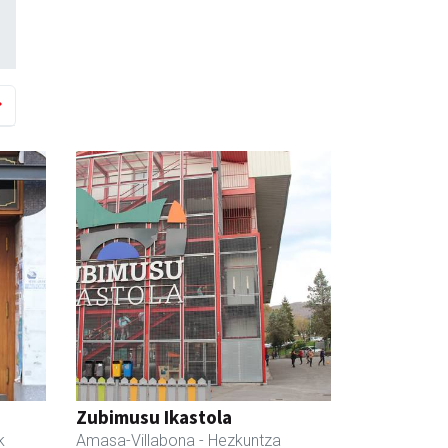
Zubimusu Ikastola
k
Amasa-Villabona
- Hezkuntza