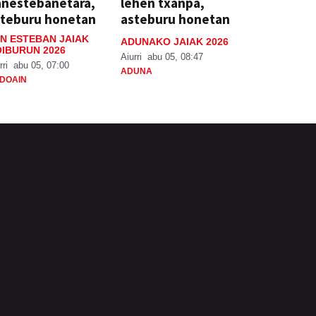
anestebanetara,
lehen txanpa,
steburu honetan
asteburu honetan
N ESTEBAN JAIAK
ADUNAKO JAIAK 2026
IBURUN 2026
Aiurri
abu 05, 08:47
rri
abu 05, 07:00
ADUNA
DOAIN