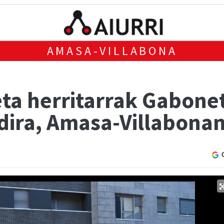
AMASA-VILLABONA
eta herritarrak Gabon
 dira, Amasa-Villabona