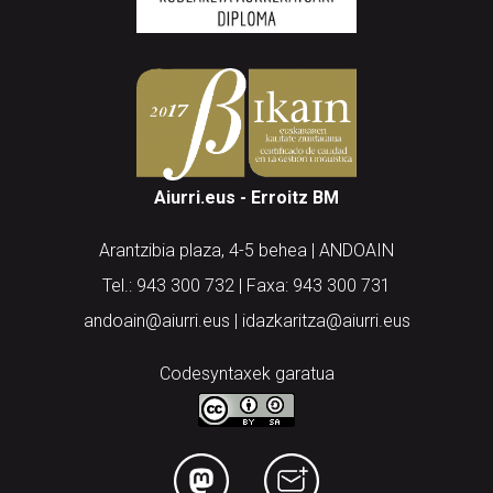
Aiurri.eus - Erroitz BM
Arantzibia plaza, 4-5 behea | ANDOAIN
Tel.: 943 300 732 | Faxa: 943 300 731
andoain@aiurri.eus | idazkaritza@aiurri.eus
Codesyntaxek garatua