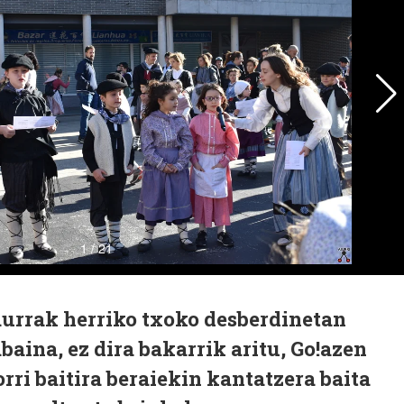
urrak herriko txoko desberdinetan
baina, ez dira bakarrik aritu, Go!azen
rri baitira beraiekin kantatzera baita