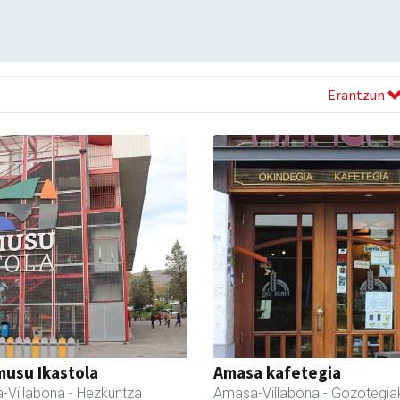
Erantzun
usu Ikastola
Amasa kafetegia
-Villabona
- Hezkuntza
Amasa-Villabona
- Gozotegia