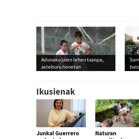
Adunako jaien lehen txanpa,
Sant
asteburu honetan
balo
Ikusienak
Junkal Guerrero
Naturan