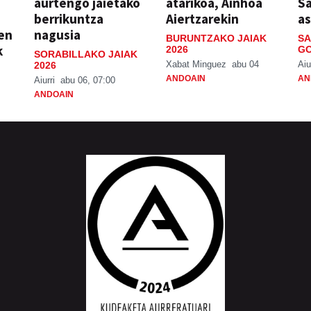
aurtengo jaietako
atarikoa, Ainhoa
S
berrikuntza
Aiertzarekin
a
ien
nagusia
BURUNTZAKO JAIAK
SA
k
2026
GO
SORABILLAKO JAIAK
Xabat Minguez
abu 04
Aiu
2026
ANDOAIN
AN
Aiurri
abu 06, 07:00
ANDOAIN