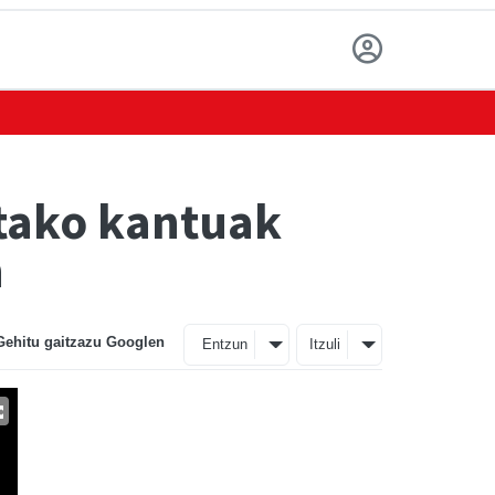
etako kantuak
n
Gehitu gaitzazu Googlen
Entzun
Itzuli