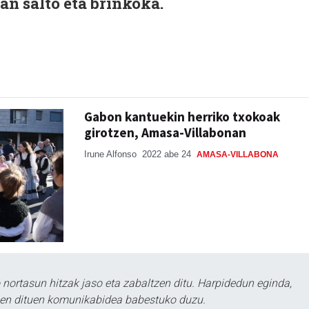
ran salto eta brinkoka.
Gabon kantuekin herriko txokoak
girotzen, Amasa-Villabonan
Irune Alfonso
2022 abe 24
AMASA-VILLABONA
ortasun hitzak jaso eta zabaltzen ditu. Harpidedun eginda,
tzen dituen komunikabidea babestuko duzu.