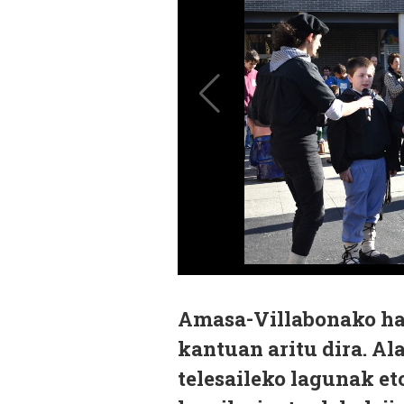
Amasa-Villabonako ha
kantuan aritu dira. Ala
telesaileko lagunak eto