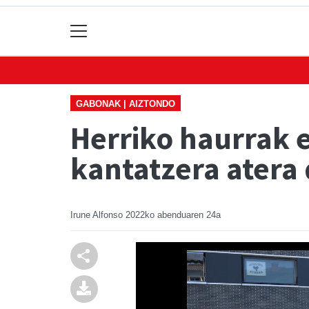
GABONAK | AIZTONDO
Herriko haurrak 
kantatzera atera
Irune Alfonso
2022ko abenduaren 24a