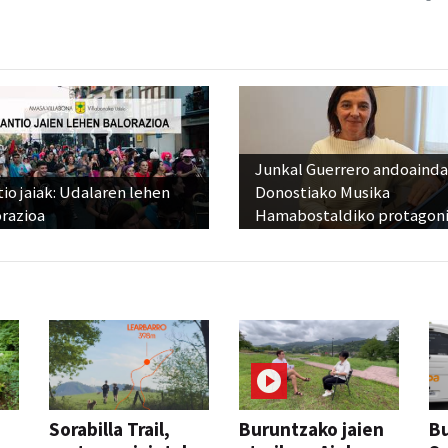
Junkal Guerrero andoainda
io jaiak: Udalaren lehen
Donostiako Musika
razioa
Hamabostaldiko protagoni
Sorabilla Trail,
Buruntzako jaien
Bu