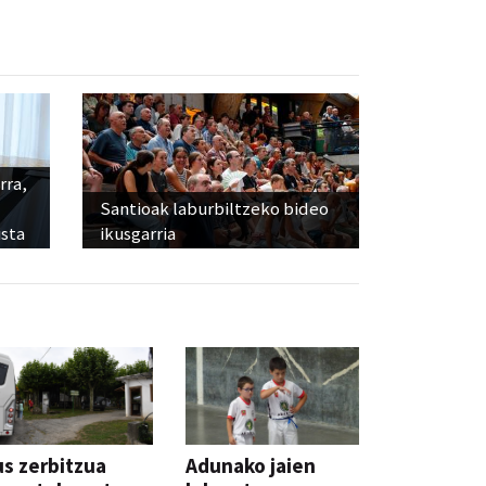
rra,
Santioak laburbiltzeko bideo
sta
ikusgarria
s zerbitzua
Adunako jaien