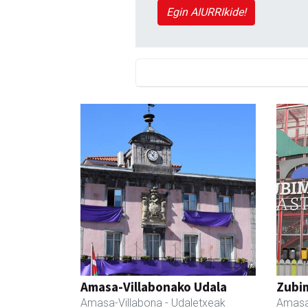
Egin AIURRIkide!
Amasa-Villabonako Udala
Zubim
Amasa-Villabona
- Udaletxeak
Amasa