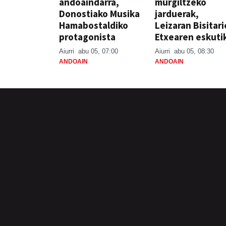
andoaindarra,
murgiltzeko
Donostiako Musika
jarduerak,
Hamabostaldiko
Leizaran Bisitar
protagonista
Etxearen eskuti
Aiurri
abu 05, 07:00
Aiurri
abu 05, 08:30
ANDOAIN
ANDOAIN