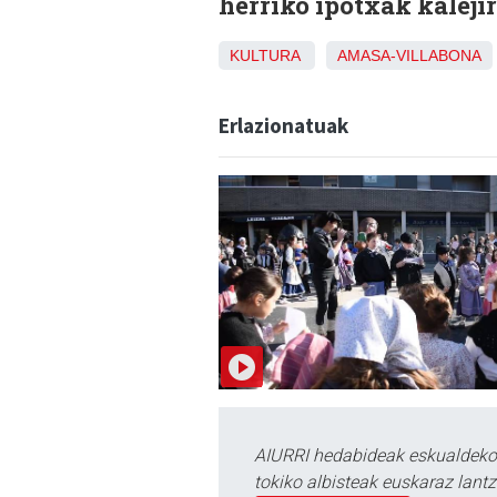
herriko ipotxak kaleji
KULTURA
AMASA-VILLABONA
Erlazionatuak
AIURRI hedabideak eskualdeko n
tokiko albisteak euskaraz lan