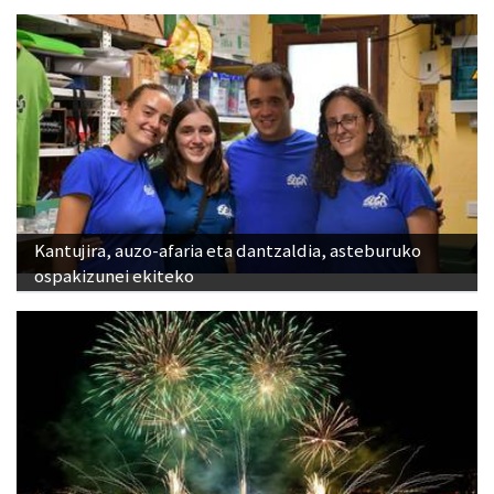
Kantujira, auzo-afaria eta dantzaldia, asteburuko
ospakizunei ekiteko