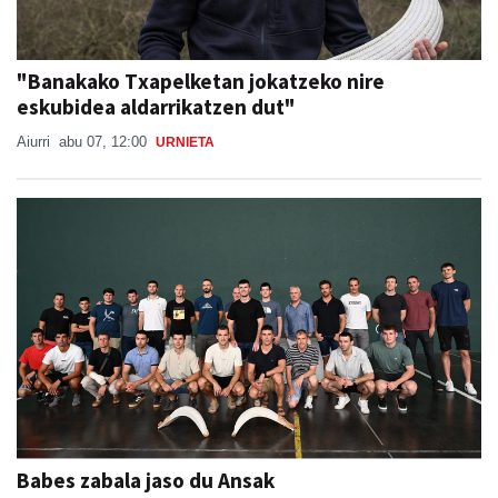
"Banakako Txapelketan jokatzeko nire
eskubidea aldarrikatzen dut"
Aiurri
abu 07, 12:00
URNIETA
Babes zabala jaso du Ansak