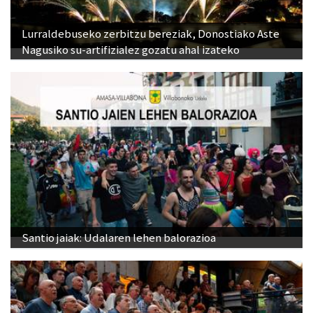
Lurraldebuseko zerbitzu bereziak, Donostiako Aste
Nagusiko su-artifizialez gozatu ahal izateko
Santio jaiak: Udalaren lehen balorazioa