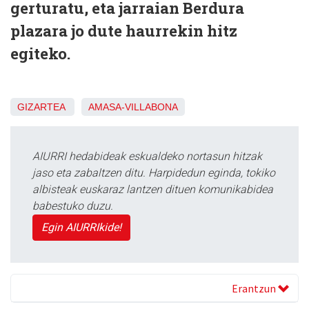
gerturatu, eta jarraian Berdura
plazara jo dute haurrekin hitz
egiteko.
GIZARTEA
AMASA-VILLABONA
AIURRI hedabideak eskualdeko nortasun hitzak
jaso eta zabaltzen ditu. Harpidedun eginda, tokiko
albisteak euskaraz lantzen dituen komunikabidea
babestuko duzu.
Egin AIURRIkide!
Erantzun