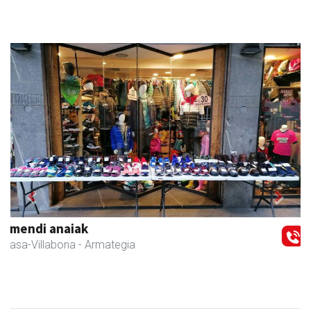
Previous
Next
Akam espazioa
Amasa-Villabona
- Arropa-dendak