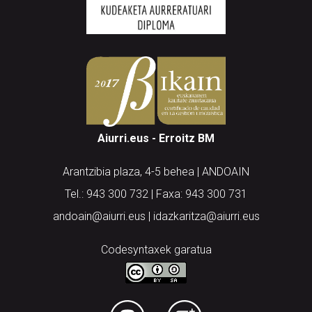
Aiurri.eus - Erroitz BM
Arantzibia plaza, 4-5 behea | ANDOAIN
Tel.: 943 300 732 | Faxa: 943 300 731
andoain@aiurri.eus | idazkaritza@aiurri.eus
Codesyntaxek garatua