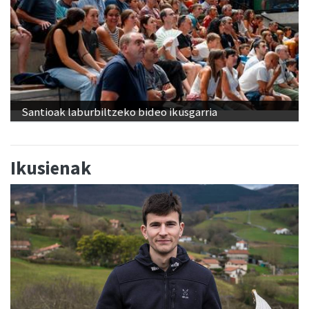
Santioak laburbiltzeko bideo ikusgarria
Ikusienak