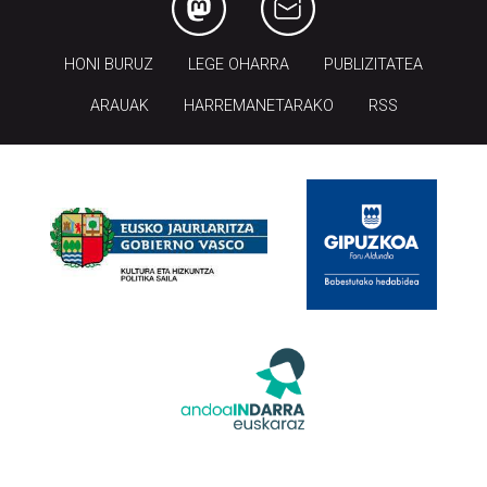
HONI BURUZ
LEGE OHARRA
PUBLIZITATEA
ARAUAK
HARREMANETARAKO
RSS