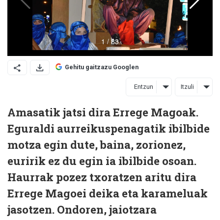
Gehitu gaitzazu Googlen
Entzun
Itzuli
Amasatik jatsi dira Errege Magoak.
Eguraldi aurreikuspenagatik ibilbide
motza egin dute, baina, zorionez,
euririk ez du egin ia ibilbide osoan.
Haurrak pozez txoratzen aritu dira
Errege Magoei deika eta karameluak
jasotzen. Ondoren, jaiotzara