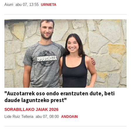
Aiurri
abu 07, 13:55
URNIETA
"Auzotarrek oso ondo erantzuten dute, beti
daude laguntzeko prest"
SORABILLAKO JAIAK 2026
Lide Ruiz Telleria
abu 07, 08:00
ANDOAIN