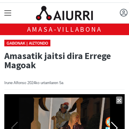
AMASA-VILLABONA
GABONAK | AIZTONDO
Amasatik jaitsi dira Errege
Magoak
Irune Alfonso
2024ko urtarrilaren 5a