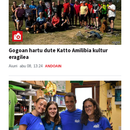
Gogoan hartu dute Katto Amilibia kultur
eragilea
Aiurri
abu 08, 13:24
ANDOAIN