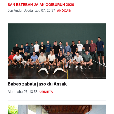
SAN ESTEBAN JAIAK GOIBURUN 2026
Jon Ander Ubeda
abu 07, 20:37
ANDOAIN
Babes zabala jaso du Ansak
Aiurri
abu 07, 13:55
URNIETA