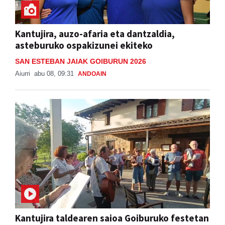
Kantujira, auzo-afaria eta dantzaldia,
asteburuko ospakizunei ekiteko
SAN ESTEBAN JAIAK GOIBURUN 2026
Aiurri
abu 08, 09:31
ANDOAIN
Kantujira taldearen saioa Goiburuko festetan