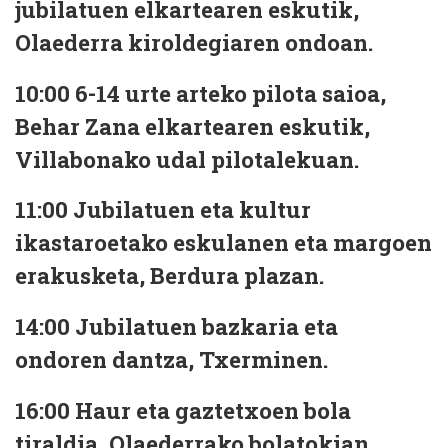
jubilatuen elkartearen eskutik,
Olaederra kiroldegiaren ondoan.
10:00
6-14 urte arteko pilota saioa,
Behar Zana elkartearen eskutik,
Villabonako udal pilotalekuan.
11:00
Jubilatuen eta kultur
ikastaroetako eskulanen eta margoen
erakusketa, Berdura plazan.
14:00
Jubilatuen bazkaria eta
ondoren dantza, Txerminen.
16:00
Haur eta gaztetxoen bola
tiraldia, Olaederrako bolatokian,