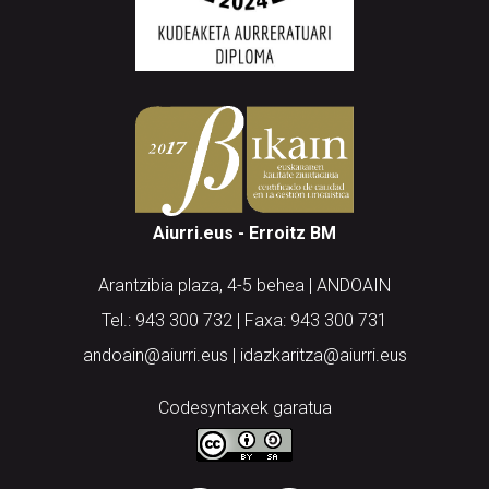
Aiurri.eus - Erroitz BM
Arantzibia plaza, 4-5 behea | ANDOAIN
Tel.: 943 300 732 | Faxa: 943 300 731
andoain@aiurri.eus | idazkaritza@aiurri.eus
Codesyntaxek garatua