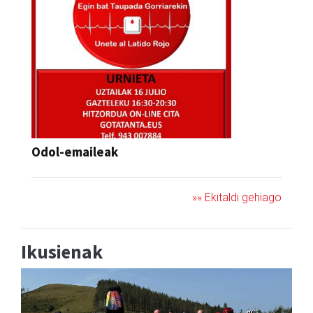
Odol-emaileak
»» Ekitaldi gehiago
Ikusienak