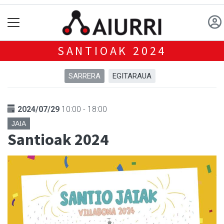
SANTIOAK 2024
SARRERA
EGITARAUA
2024/07/29
10:00 - 18:00
JAIA
Santioak 2024