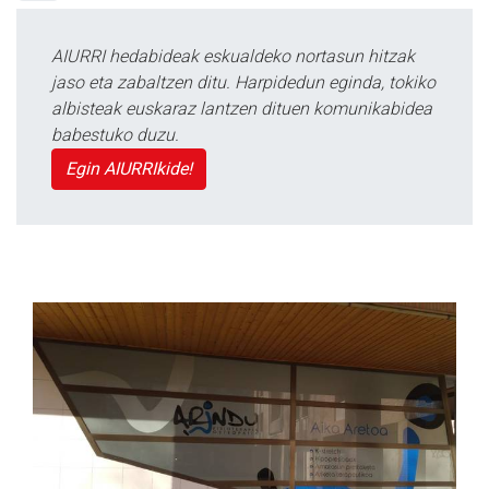
AIURRI hedabideak eskualdeko nortasun hitzak
jaso eta zabaltzen ditu. Harpidedun eginda, tokiko
albisteak euskaraz lantzen dituen komunikabidea
babestuko duzu.
Egin AIURRIkide!