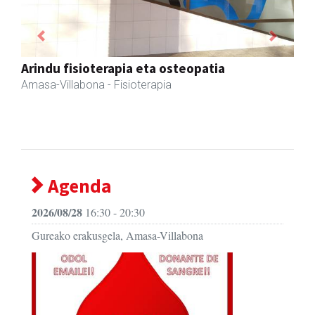
Previous
Next
Arindu fisioterapia eta osteopatia
Amasa-Villabona
- Fisioterapia
Agenda
2026/08/28
16:30 - 20:30
Gureako erakusgela, Amasa-Villabona