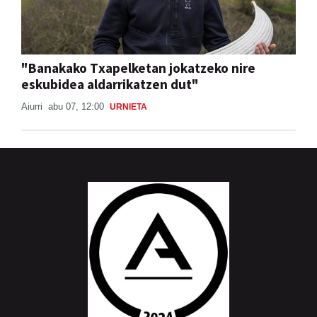
"Banakako Txapelketan jokatzeko nire
eskubidea aldarrikatzen dut"
Aiurri
abu 07, 12:00
URNIETA