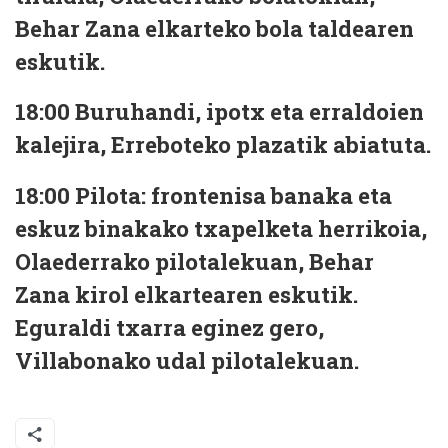
Behar Zana elkarteko bola taldearen
eskutik.
18:00
Buruhandi, ipotx eta erraldoien
kalejira, Erreboteko plazatik abiatuta.
18:00
Pilota: frontenisa banaka eta
eskuz binakako txapelketa herrikoia,
Olaederrako pilotalekuan, Behar
Zana kirol elkartearen eskutik.
Eguraldi txarra eginez gero,
Villabonako udal pilotalekuan.