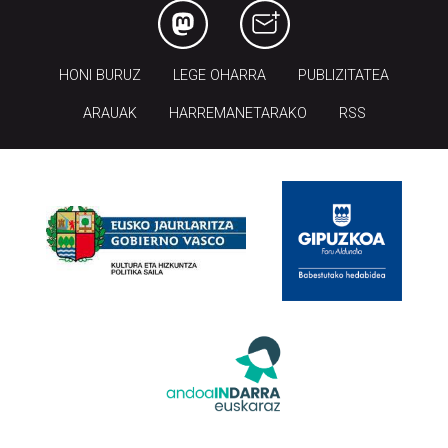
HONI BURUZ
LEGE OHARRA
PUBLIZITATEA
ARAUAK
HARREMANETARAKO
RSS