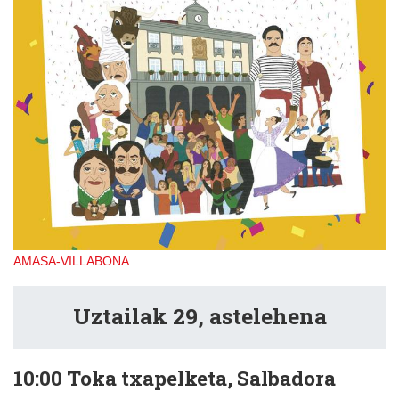
AMASA-VILLABONA
Uztailak 29, astelehena
10:00
Toka txapelketa, Salbadora