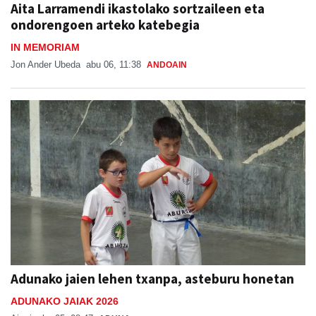
Aita Larramendi ikastolako sortzaileen eta
ondorengoen arteko katebegia
IN MEMORIAM
Jon Ander Ubeda
abu 06, 11:38
ANDOAIN
Adunako jaien lehen txanpa, asteburu honetan
ADUNAKO JAIAK 2026