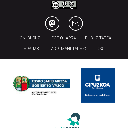
HONI BURUZ
LEGE OHARRA
PUBLIZITATEA
ARAUAK
HARREMANETARAKO
RSS