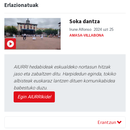
Erlazionatuak
Soka dantza
Irune Alfonso
2024 uzt 25
AMASA-VILLABONA
AIURRI hedabideak eskualdeko nortasun hitzak
jaso eta zabaltzen ditu. Harpidedun eginda, tokiko
albisteak euskaraz lantzen dituen komunikabidea
babestuko duzu.
Egin AIURRIkide!
Erantzun