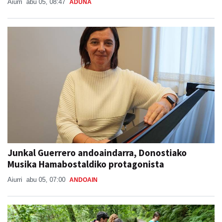
Aiurri
abu 05, 08:47
ADUNA
Junkal Guerrero andoaindarra, Donostiako
Musika Hamabostaldiko protagonista
Aiurri
abu 05, 07:00
ANDOAIN