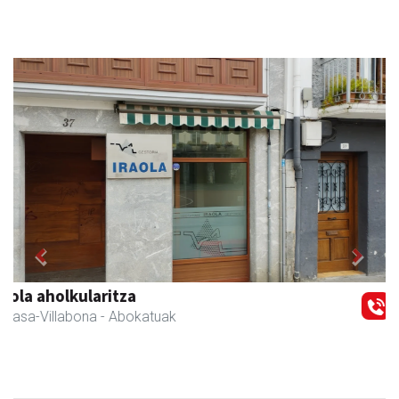
Previous
Next
Amasa kafetegia
Amasa-Villabona
- Gozotegiak