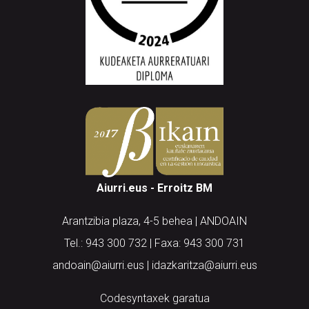
Aiurri.eus - Erroitz BM
Arantzibia plaza, 4-5 behea | ANDOAIN
Tel.: 943 300 732 | Faxa: 943 300 731
andoain@aiurri.eus | idazkaritza@aiurri.eus
Codesyntaxek garatua