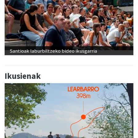
Santioak laburbiltzeko bideo ikusgarria
Ikusienak