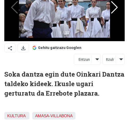
Gehitu gaitzazu Googlen
Entzun
Itzuli
Soka dantza egin dute Oinkari Dantza
taldeko kideek. Ikusle ugari
gerturatu da Errebote plazara.
KULTURA
AMASA-VILLABONA