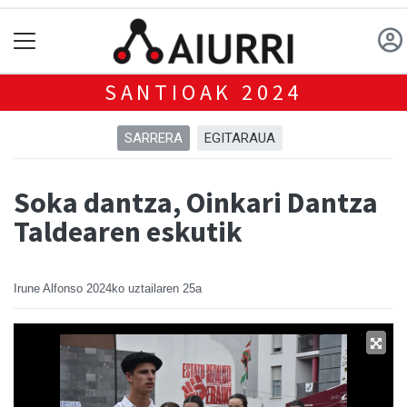
SANTIOAK 2024
SARRERA
EGITARAUA
Soka dantza, Oinkari Dantza
Taldearen eskutik
Irune Alfonso
2024ko uztailaren 25a