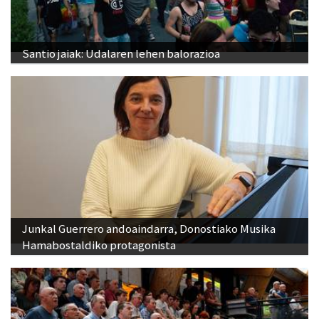
Santio jaiak: Udalaren lehen balorazioa
Junkal Guerrero andoaindarra, Donostiako Musika
Hamabostaldiko protagonista