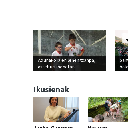
Adunako jaien lehen txanpa,
Sant
asteburu honetan
balo
Ikusienak
Junkal Guerrero
Naturan