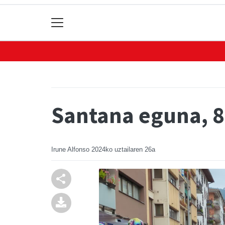
Santana eguna, 
Irune Alfonso
2024ko uztailaren 26a