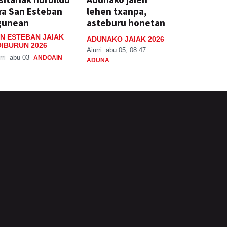
ra San Esteban
lehen txanpa,
gunean
asteburu honetan
N ESTEBAN JAIAK
ADUNAKO JAIAK 2026
IBURUN 2026
Aiurri
abu 05, 08:47
rri
abu 03
ANDOAIN
ADUNA