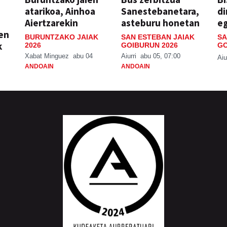
atarikoa, Ainhoa
Sanestebanetara,
di
Aiertzarekin
asteburu honetan
e
ien
BURUNTZAKO JAIAK
SAN ESTEBAN JAIAK
SA
k
2026
GOIBURUN 2026
GO
Xabat Minguez
abu 04
Aiurri
abu 05, 07:00
Aiu
ANDOAIN
ANDOAIN