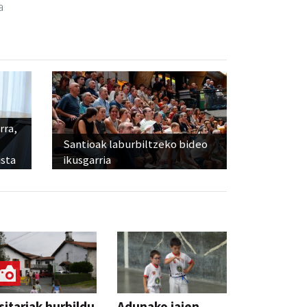
a
rra,
Santioak laburbiltzeko bideo
sta
ikusgarria
sitariak hurbildu
Adunako jaien