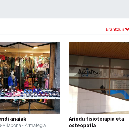
Erantzun
ndi anaiak
Arindu fisioterapia eta
osteopatia
-Villabona
- Armategia