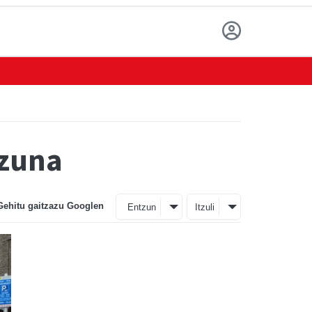
izuna
Gehitu gaitzazu Googlen
Entzun
Itzuli