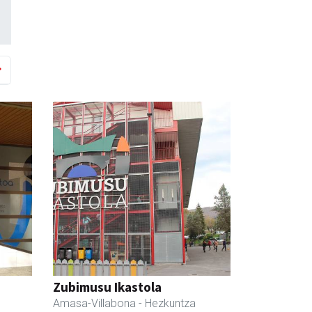
Zubimusu Ikastola
Amasa-Villabona
- Hezkuntza