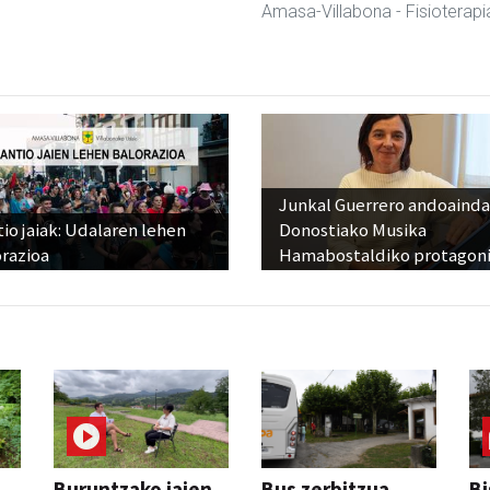
Amasa-Villabona
- Fisioterapi
Junkal Guerrero andoainda
io jaiak: Udalaren lehen
Donostiako Musika
razioa
Hamabostaldiko protagoni
Buruntzako jaien
Bus zerbitzua
Bi