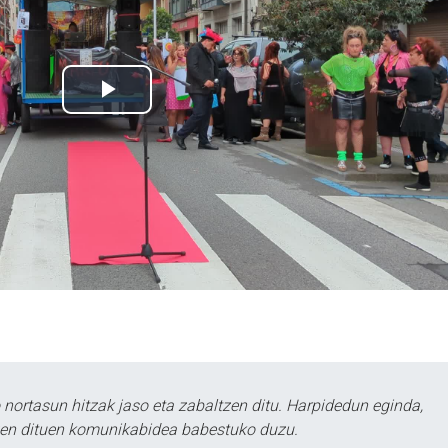
ortasun hitzak jaso eta zabaltzen ditu. Harpidedun eginda,
tzen dituen komunikabidea babestuko duzu.