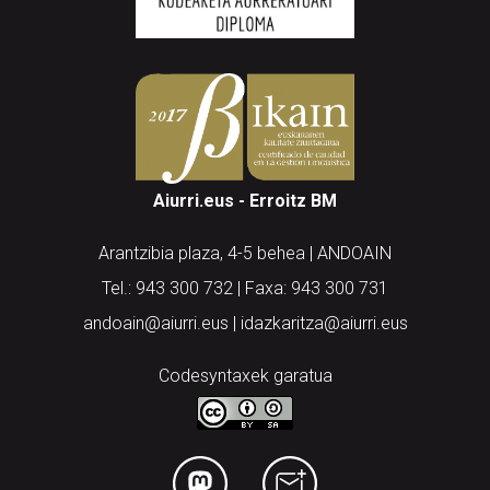
Aiurri.eus - Erroitz BM
Arantzibia plaza, 4-5 behea | ANDOAIN
Tel.: 943 300 732 | Faxa: 943 300 731
andoain@aiurri.eus | idazkaritza@aiurri.eus
Codesyntaxek garatua