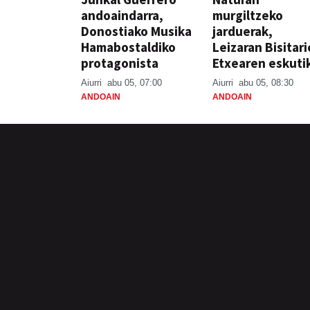
andoaindarra,
murgiltzeko
Donostiako Musika
jarduerak,
Hamabostaldiko
Leizaran Bisitar
protagonista
Etxearen eskuti
Aiurri
abu 05, 07:00
Aiurri
abu 05, 08:30
ANDOAIN
ANDOAIN