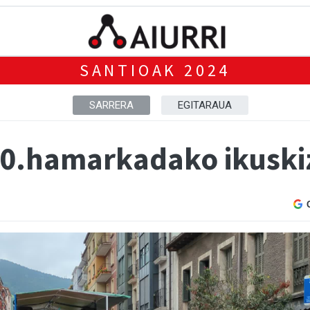
SANTIOAK 2024
SARRERA
EGITARAUA
80.hamarkadako ikusk