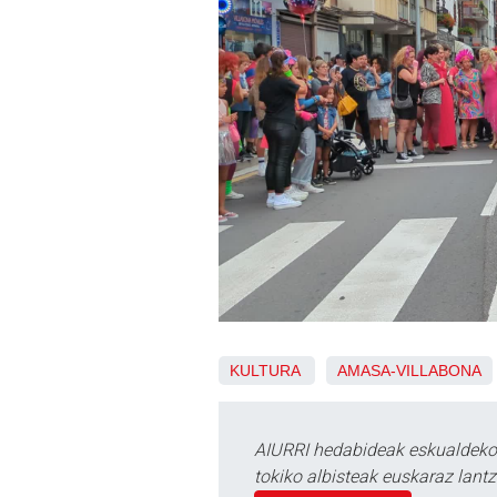
KULTURA
AMASA-VILLABONA
AIURRI hedabideak eskualdeko n
tokiko albisteak euskaraz lan