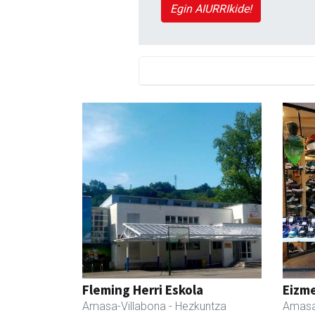
Egin AIURRIkide!
Fleming Herri Eskola
Eizme
Amasa-Villabona
- Hezkuntza
Amasa