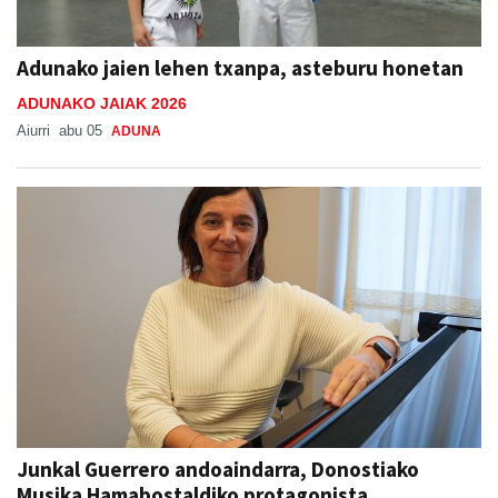
Adunako jaien lehen txanpa, asteburu honetan
ADUNAKO JAIAK 2026
Aiurri
abu 05
ADUNA
Junkal Guerrero andoaindarra, Donostiako
Musika Hamabostaldiko protagonista