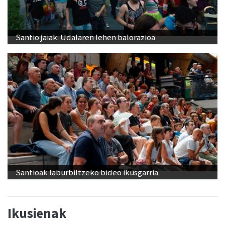
Santio jaiak: Udalaren lehen balorazioa
Santioak laburbiltzeko bideo ikusgarria
Ikusienak