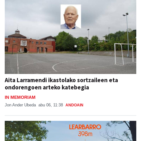
Aita Larramendi ikastolako sortzaileen eta
ondorengoen arteko katebegia
IN MEMORIAM
Jon Ander Ubeda
abu 06, 11:38
ANDOAIN