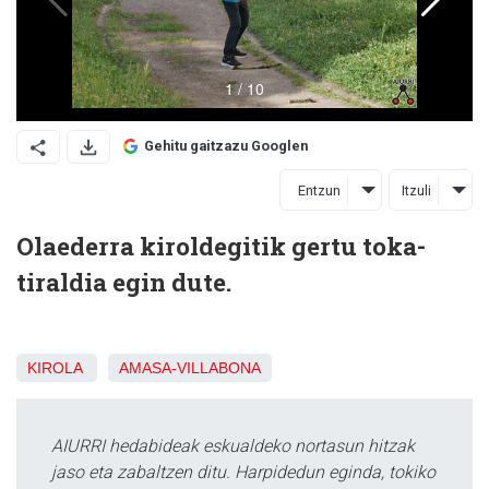
Gehitu gaitzazu Googlen
Entzun
Itzuli
Olaederra kiroldegitik gertu toka-
tiraldia egin dute.
KIROLA
AMASA-VILLABONA
AIURRI hedabideak eskualdeko nortasun hitzak
jaso eta zabaltzen ditu. Harpidedun eginda, tokiko