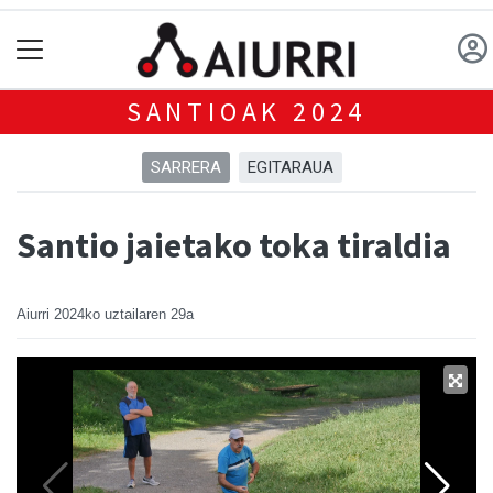
SANTIOAK 2024
SARRERA
EGITARAUA
Santio jaietako toka tiraldia
Aiurri
2024ko uztailaren 29a