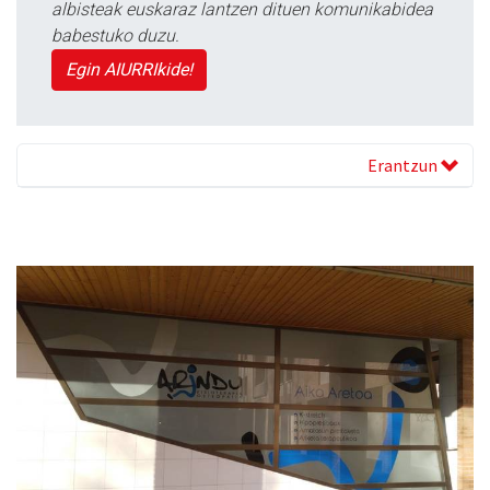
albisteak euskaraz lantzen dituen komunikabidea
babestuko duzu.
Egin AIURRIkide!
Erantzun