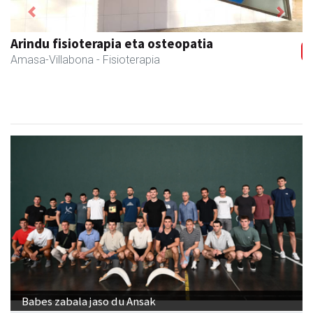
Previous
Next
Akam espazioa
Amasa-Villabona
- Arropa-dendak
Babes zabala jaso du Ansak