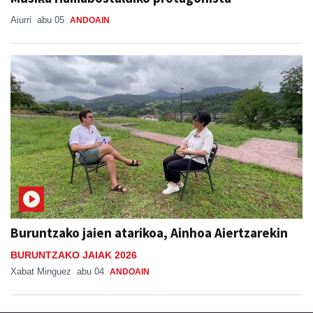
Aiurri
abu 05
ANDOAIN
Buruntzako jaien atarikoa, Ainhoa Aiertzarekin
BURUNTZAKO JAIAK 2026
Xabat Minguez
abu 04
ANDOAIN