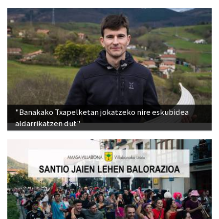
"Banakako Txapelketan jokatzeko nire eskubidea
aldarrikatzen dut"