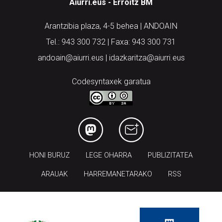
Aiurri.eus - Erroitz BM
Arantzibia plaza, 4-5 behea | ANDOAIN
Tel.: 943 300 732 | Faxa: 943 300 731
andoain@aiurri.eus | idazkaritza@aiurri.eus
Codesyntaxek garatua
HONI BURUZ
LEGE OHARRA
PUBLIZITATEA
ARAUAK
HARREMANETARAKO
RSS