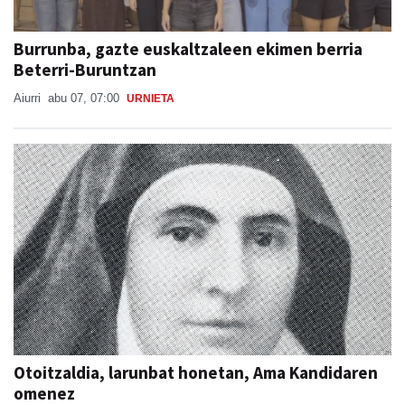
Burrunba, gazte euskaltzaleen ekimen berria
Beterri-Buruntzan
Aiurri
abu 07, 07:00
URNIETA
Otoitzaldia, larunbat honetan, Ama Kandidaren
omenez