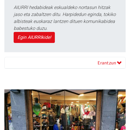
AIURRI hedabideak eskualdeko nortasun hitzak
jaso eta zabaltzen ditu. Harpidedun eginda, tokiko
albisteak euskaraz lantzen dituen komunikabidea
babestuko duzu.
Egin AIURRIkide!
Erantzun