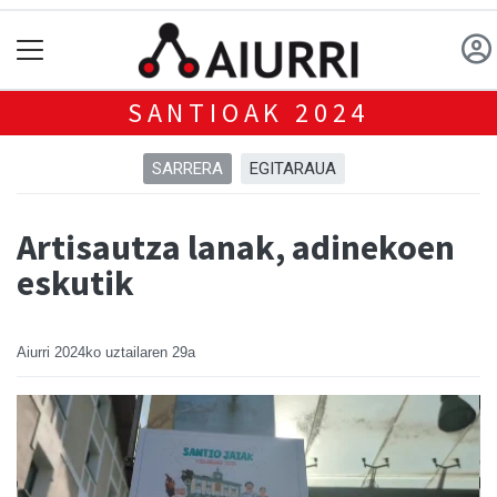
SANTIOAK 2024
SARRERA
EGITARAUA
Artisautza lanak, adinekoen
eskutik
Aiurri
2024ko uztailaren 29a