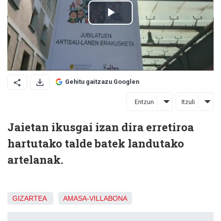
Gehitu gaitzazu Googlen
Entzun
Itzuli
Jaietan ikusgai izan dira erretiroa
hartutako talde batek landutako
artelanak.
GIZARTEA
AMASA-VILLABONA