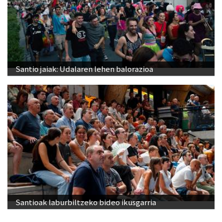
Santio jaiak: Udalaren lehen balorazioa
Santioak laburbiltzeko bideo ikusgarria