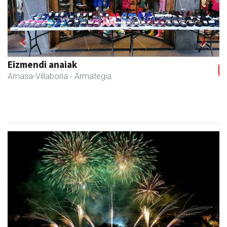
Previous
Next
Fleming Herri Eskola
Amasa-Villabona
- Hezkuntza