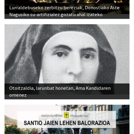
Lurraldebuseko zerbitzu bereziak, Donostiako Aste
Nagusiko su-artifizialez gozatu ahal izateko
Otoitzaldia, larunbat honetan, Ama Kandidaren
omenez