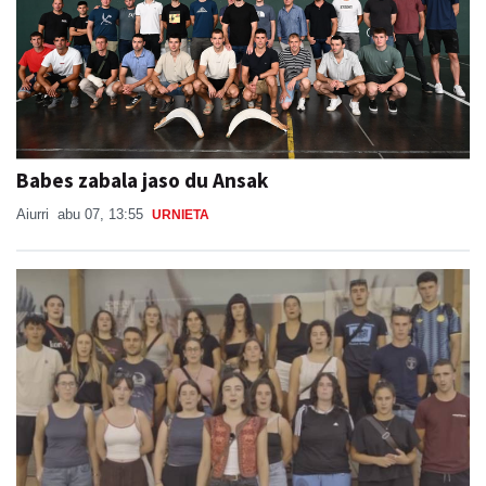
Babes zabala jaso du Ansak
Aiurri
abu 07, 13:55
URNIETA