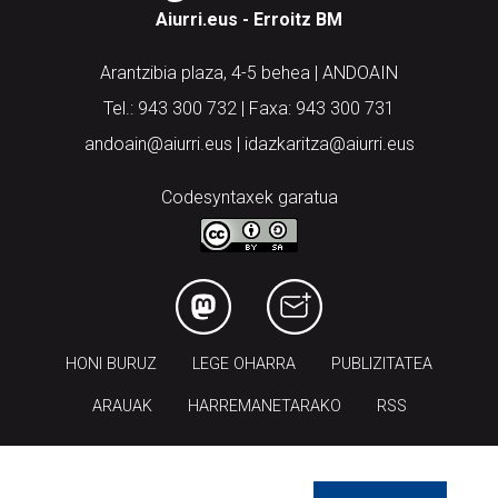
Aiurri.eus - Erroitz BM
Arantzibia plaza, 4-5 behea | ANDOAIN
Tel.: 943 300 732 | Faxa: 943 300 731
andoain@aiurri.eus | idazkaritza@aiurri.eus
Codesyntaxek garatua
HONI BURUZ
LEGE OHARRA
PUBLIZITATEA
ARAUAK
HARREMANETARAKO
RSS