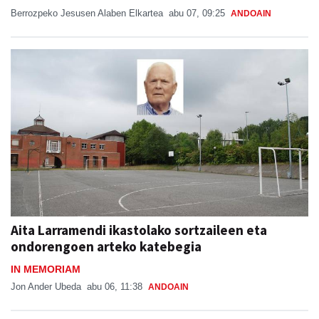
Berrozpeko Jesusen Alaben Elkartea
abu 07, 09:25
ANDOAIN
Aita Larramendi ikastolako sortzaileen eta
ondorengoen arteko katebegia
IN MEMORIAM
Jon Ander Ubeda
abu 06, 11:38
ANDOAIN