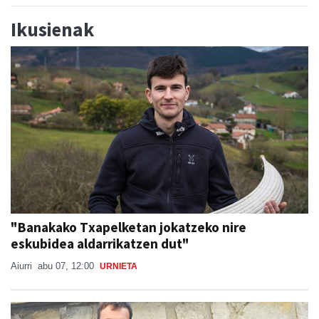
Ikusienak
"Banakako Txapelketan jokatzeko nire
eskubidea aldarrikatzen dut"
Aiurri
abu 07, 12:00
URNIETA