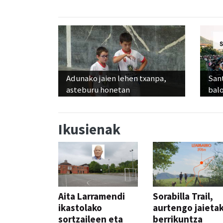
Adunako jaien lehen txanpa,
Sant
asteburu honetan
balo
Ikusienak
Aita Larramendi
Sorabilla Trail,
ikastolako
aurtengo jaieta
sortzaileen eta
berrikuntza