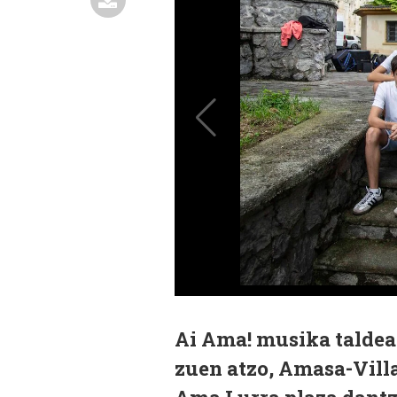
Ai Ama! musika taldea
zuen atzo, Amasa-Villa