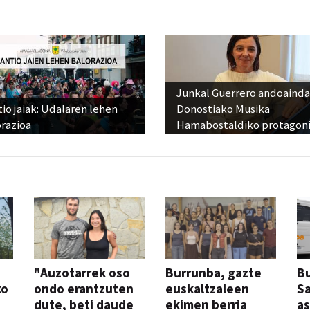
Junkal Guerrero andoainda
io jaiak: Udalaren lehen
Donostiako Musika
razioa
Hamabostaldiko protagoni
"Auzotarrek oso
Burrunba, gazte
Bu
ko
ondo erantzuten
euskaltzaleen
S
dute, beti daude
ekimen berria
a