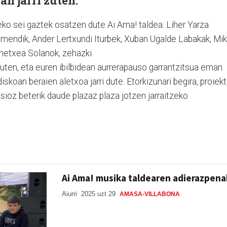
n jarri zuten.
ko sei gaztek osatzen dute Ai Ama! taldea: Liher Yarza
mendik, Ander Lertxundi Iturbek, Xuban Ugalde Labakak, Mik
enetxea Solanok, zehazki.
zuten, eta euren ibilbidean aurrerapauso garrantzitsua eman
skoan beraien aletxoa jarri dute. Etorkizunari begira, proiek
lusioz beterik daude plazaz plaza jotzen jarraitzeko.
Ai Ama! musika taldearen adierazpena
Aiurri
2025 uzt 29
AMASA-VILLABONA