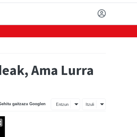
deak, Ama Lurra
Gehitu gaitzazu Googlen
Entzun
Itzuli