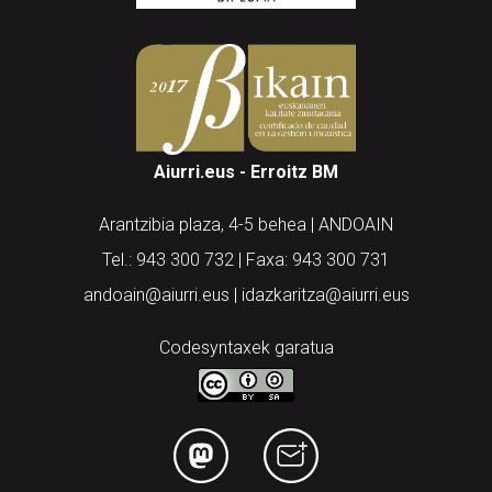
Aiurri.eus - Erroitz BM
Arantzibia plaza, 4-5 behea | ANDOAIN
Tel.: 943 300 732 | Faxa: 943 300 731
andoain@aiurri.eus | idazkaritza@aiurri.eus
Codesyntaxek garatua