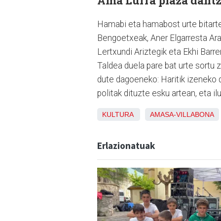
Ama Lurra plaza dantza
Hamabi eta hamabost urte bitarte
Bengoetxeak, Aner Elgarresta Ara
Lertxundi Ariztegik eta Ekhi Barr
Taldea duela pare bat urte sortu 
dute dagoeneko: Haritik izeneko di
politak dituzte esku artean, eta i
KULTURA
AMASA-VILLABONA
Erlazionatuak