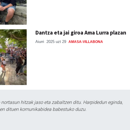
Dantza eta jai giroa Ama Lurra plazan
Aiurri
2025 uzt 29
AMASA-VILLABONA
ortasun hitzak jaso eta zabaltzen ditu. Harpidedun eginda,
tzen dituen komunikabidea babestuko duzu.