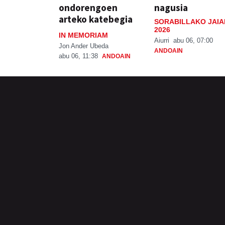
ondorengoen
nagusia
arteko katebegia
SORABILLAKO JAIA
2026
IN MEMORIAM
Aiurri
abu 06, 07:00
Jon Ander Ubeda
ANDOAIN
abu 06, 11:38
ANDOAIN