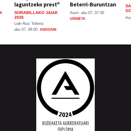
laguntzeko prest"
Beterri-Buruntzan
SA
GO
K
SORABILLAKO JAIAK
Aiurri
abu 07, 07:00
2026
Aiu
URNIETA
Lide Ruiz Telleria
abu 07, 08:00
ANDOAIN