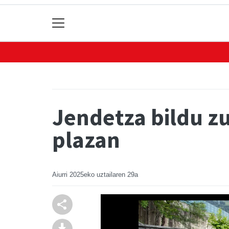
Jendetza bildu z
plazan
Aiurri
2025eko uztailaren 29a