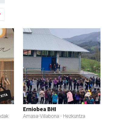
Erniobea BHI
ndak
Amasa-Villabona
- Hezkuntza