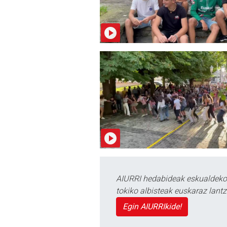
AIURRI hedabideak eskualdeko n
tokiko albisteak euskaraz lan
Egin AIURRIkide!