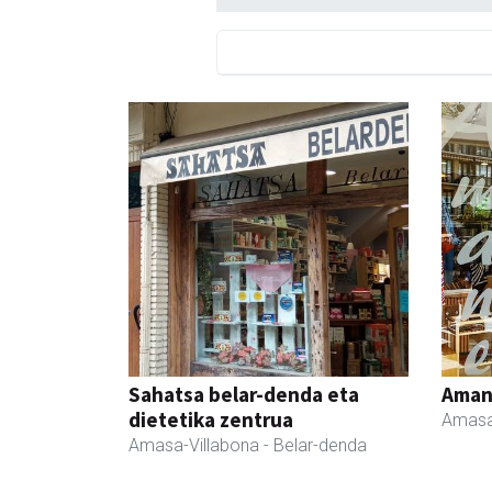
Sahatsa belar-denda eta
Ama
dietetika zentrua
Amasa
Amasa-Villabona
- Belar-denda