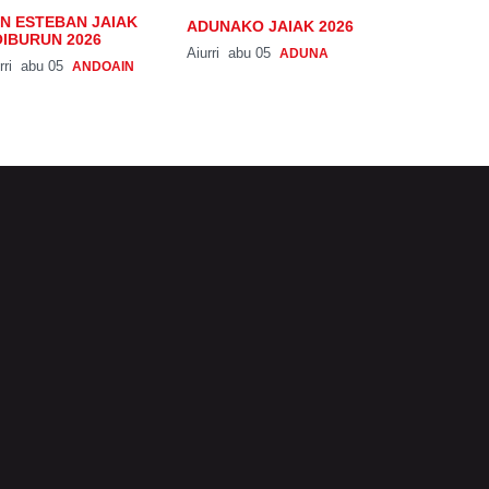
N ESTEBAN JAIAK
ADUNAKO JAIAK 2026
IBURUN 2026
Aiurri
abu 05
ADUNA
rri
abu 05
ANDOAIN