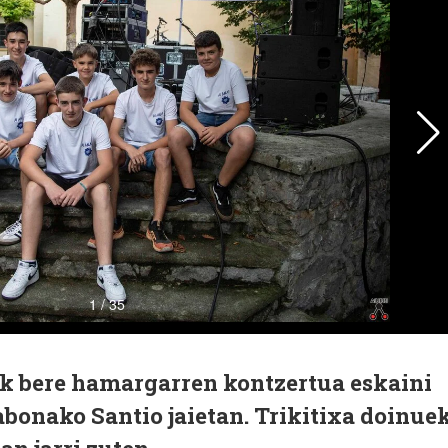
k bere hamargarren kontzertua eskaini
bonako Santio jaietan. Trikitixa doinuek