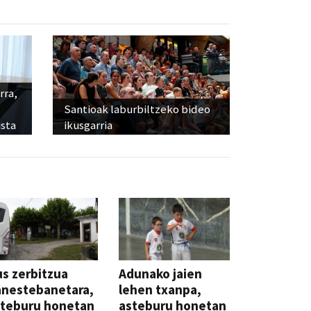
rra,
Santioak laburbiltzeko bideo
sta
ikusgarria
s zerbitzua
Adunako jaien
anestebanetara,
lehen txanpa,
steburu honetan
asteburu honetan