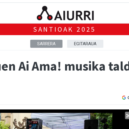
SANTIOAK 2025
SARRERA
EGITARAUA
uen Ai Ama! musika tal