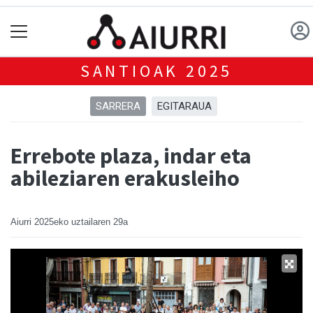
SANTIOAK 2025
SARRERA
EGITARAUA
Errebote plaza, indar eta
abileziaren erakusleiho
Aiurri
2025eko uztailaren 29a