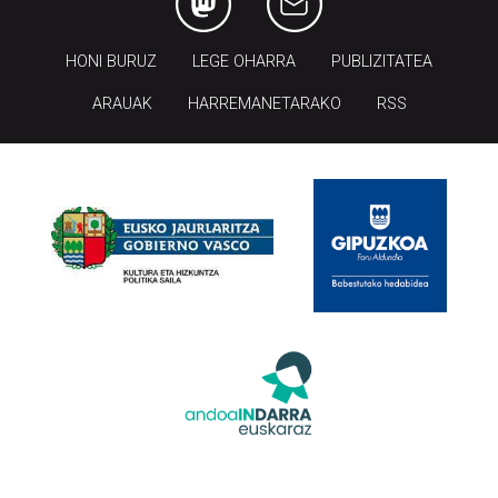
HONI BURUZ
LEGE OHARRA
PUBLIZITATEA
ARAUAK
HARREMANETARAKO
RSS