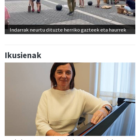
Indarrak neurtu dituzte herriko gazteek eta haurrek
Ikusienak