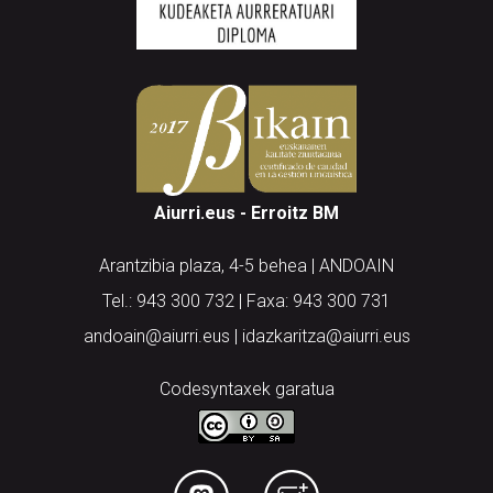
Aiurri.eus - Erroitz BM
Arantzibia plaza, 4-5 behea | ANDOAIN
Tel.: 943 300 732 | Faxa: 943 300 731
andoain@aiurri.eus | idazkaritza@aiurri.eus
Codesyntaxek garatua