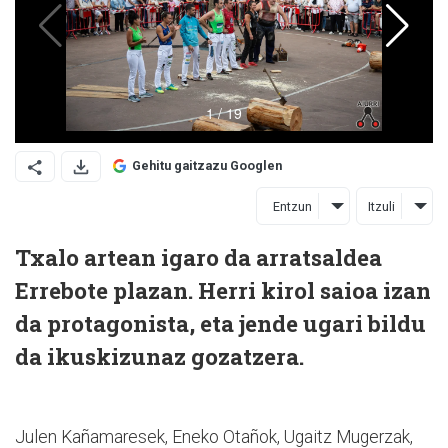
Gehitu gaitzazu Googlen
Entzun
Itzuli
Txalo artean igaro da arratsaldea
Errebote plazan. Herri kirol saioa izan
da protagonista, eta jende ugari bildu
da ikuskizunaz gozatzera.
Julen Kañamaresek, Eneko Otañok, Ugaitz Mugerzak,