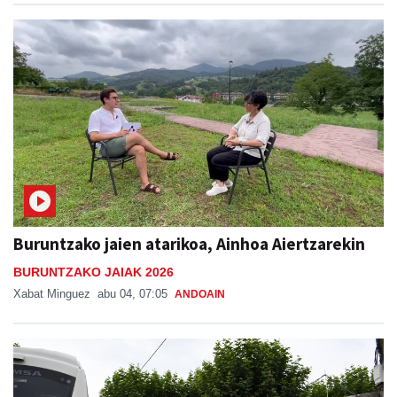
Buruntzako jaien atarikoa, Ainhoa Aiertzarekin
BURUNTZAKO JAIAK 2026
Xabat Minguez
abu 04, 07:05
ANDOAIN