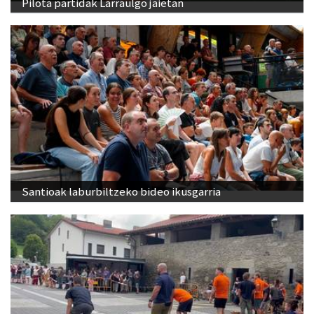
Pilota partidak Larraulgo jaietan
Santioak laburbiltzeko bideo ikusgarria