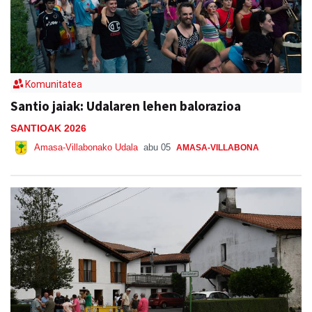
Komunitatea
Santio jaiak: Udalaren lehen balorazioa
SANTIOAK 2026
Amasa-Villabonako Udala
abu 05
AMASA-VILLABONA