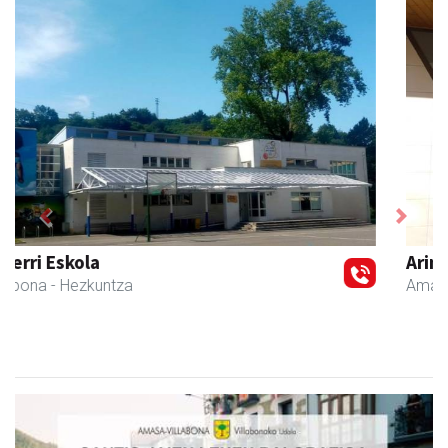
Previous
Next
Arindu fisioterapia eta osteopatia
Amasa-Villabona
- Fisioterapia