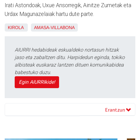
Irati Astondoak, Uxue Ansorregik, Ainitze Zumetak eta
Urdax Magunazelaiak hartu dute parte.
KIROLA
AMASA-VILLABONA
AIURRI hedabideak eskualdeko nortasun hitzak
jaso eta zabaltzen ditu. Harpidedun eginda, tokiko
albisteak euskaraz lantzen dituen komunikabidea
babestuko duzu.
Egin AIURRIkide!
Erantzun