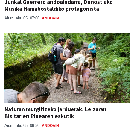
Junkal Guerrero andoaindarra, Donostiako
Musika Hamabostaldiko protagonista
Aiurri
abu 05, 07:00
ANDOAIN
Naturan murgiltzeko jarduerak, Leizaran
Bisitarien Etxearen eskutik
Aiurri
abu 05, 08:30
ANDOAIN