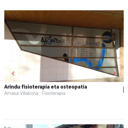
Previous
Next
Arindu fisioterapia eta osteopatia
Amasa-Villabona
- Fisioterapia