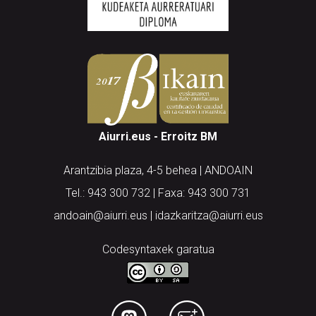
Aiurri.eus - Erroitz BM
Arantzibia plaza, 4-5 behea | ANDOAIN
Tel.: 943 300 732 | Faxa: 943 300 731
andoain@aiurri.eus | idazkaritza@aiurri.eus
Codesyntaxek garatua