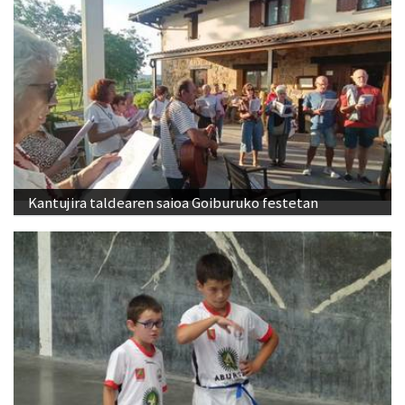
Kantujira taldearen saioa Goiburuko festetan