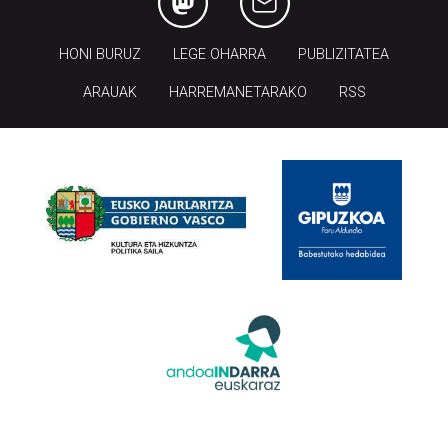
HONI BURUZ
LEGE OHARRA
PUBLIZITATEA
ARAUAK
HARREMANETARAKO
RSS