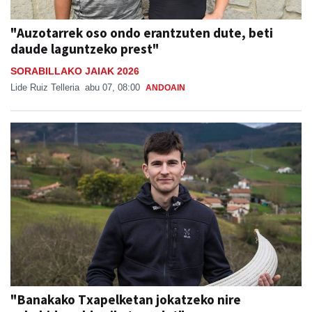
"Auzotarrek oso ondo erantzuten dute, beti
daude laguntzeko prest"
SORABILLAKO JAIAK 2026
Lide Ruiz Telleria
abu 07, 08:00
ANDOAIN
"Banakako Txapelketan jokatzeko nire