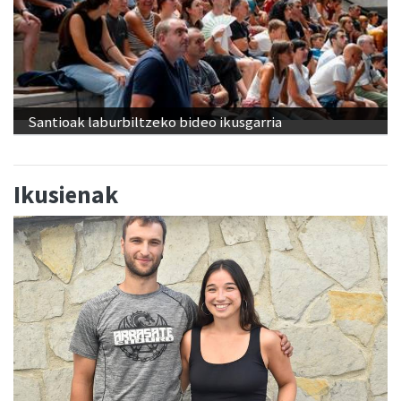
Santioak laburbiltzeko bideo ikusgarria
Ikusienak