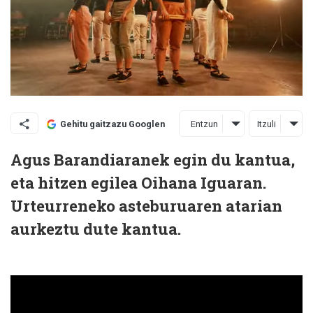
Entzun
Itzuli
Gehitu gaitzazu Googlen
Agus Barandiaranek egin du kantua,
eta hitzen egilea Oihana Iguaran.
Urteurreneko asteburuaren atarian
aurkeztu dute kantua.