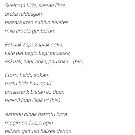
Sueltoan kide, sarean libre,
oreka taldeagan;
plazara irten nahiko luketen
mila amets ganbaran.
Eskuak zapi, zapiak soka,
kate bat begiz begi pausoka,
eskuak, zapi, soka, pausoka… (bis)
Etorri, heldu sokari,
hartu bide hau opari
amaierarik bistan ez duen
bizi-zikloan Oinkari (bis)
Astindu oinak harrotu lurra
mugimendua_eragin
biltzen gaituen haizea denon