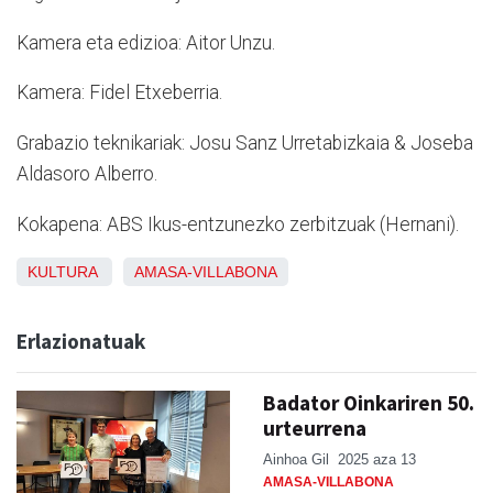
Kamera eta edizioa: Aitor Unzu.
Kamera: Fidel Etxeberria.
Grabazio teknikariak: Josu Sanz Urretabizkaia & Joseba
Aldasoro Alberro.
Kokapena: ABS Ikus-entzunezko zerbitzuak (Hernani).
KULTURA
AMASA-VILLABONA
Erlazionatuak
Badator Oinkariren 50.
urteurrena
Ainhoa Gil
2025 aza 13
AMASA-VILLABONA