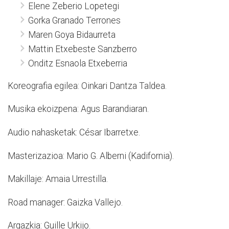
Elene Zeberio Lopetegi
Gorka Granado Terrones
Maren Goya Bidaurreta
Mattin Etxebeste Sanzberro
Onditz Esnaola Etxeberria
Koreografia egilea: Oinkari Dantza Taldea.
Musika ekoizpena: Agus Barandiaran.
Audio nahasketak: César Ibarretxe.
Masterizazioa: Mario G. Alberni (Kadifornia).
Makillaje: Amaia Urrestilla.
Road manager: Gaizka Vallejo.
Argazkia: Guille Urkijo.