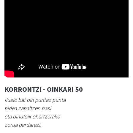
KORRONTZI - OINKARI 50
Ilusio bat oin puntaz punta
bidea zabaltzen hasi
eta oinutsik ohartzerako
zorua dardarazi.