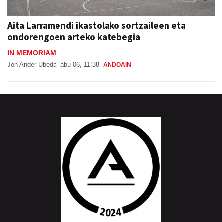
Aita Larramendi ikastolako sortzaileen eta
ondorengoen arteko katebegia
IN MEMORIAM
Jon Ander Ubeda
abu 06, 11:38
ANDOAIN