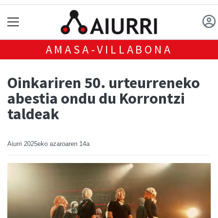
AMASA-VILLABONA
Oinkariren 50. urteurreneko
abestia ondu du Korrontzi
taldeak
Aiurri
2025eko azaroaren 14a