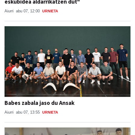
eskubidea aldarrikatzen dut"
Aiurri
abu 07, 12:00
URNIETA
Babes zabala jaso du Ansak
Aiurri
abu 07, 13:55
URNIETA