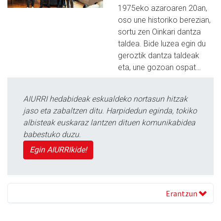
1975eko azaroaren 20an,
oso une historiko berezian,
sortu zen Oinkari dantza
taldea. Bide luzea egin du
geroztik dantza taldeak
eta, une gozoan ospat…
AIURRI hedabideak eskualdeko nortasun hitzak
jaso eta zabaltzen ditu. Harpidedun eginda, tokiko
albisteak euskaraz lantzen dituen komunikabidea
babestuko duzu.
Egin AIURRIkide!
Erantzun