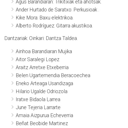
Agus Barandiaran: Trikitixak eta ahotsak.
Ander Hurtado de Saratxo: Perkusioak .
Kike Mora: Baxu elektrikoa.
Alberto Rodríguez: Gitarra akustikoa.
Dantzariak: Oinkari: Dantza Taldea.
Ainhoa Barandiaran Mujika
Aitor Saralegi Lopez
Araitz Arretxe Etxeberria
Belen Ugartemendia Beracoechea
Eneko Arteaga Usandizaga
Hilario Ugalde Odriozola
Iratxe Bidaola Larrea
June Tejeria Larrarte
Amaia Aizpurua Echeverria
Beñat Beobide Martinez