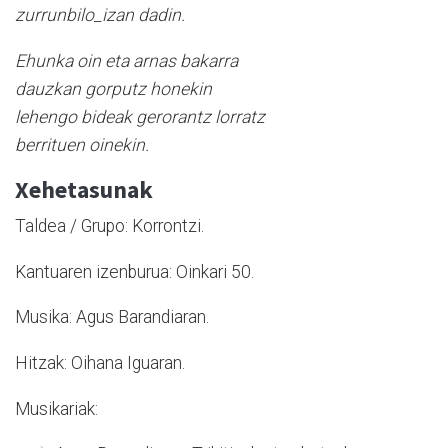
zurrunbilo_izan dadin.
Ehunka oin eta arnas bakarra
dauzkan gorputz honekin
lehengo bideak gerorantz lorratz
berrituen oinekin.
Xehetasunak
Taldea / Grupo: Korrontzi.
Kantuaren izenburua: Oinkari 50.
Musika: Agus Barandiaran.
Hitzak: Oihana Iguaran.
Musikariak: