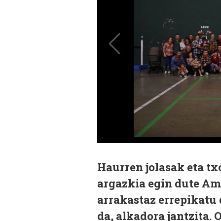
Haurren jolasak eta t
argazkia egin dute Am
arrakastaz errepikatu 
da, alkadora jantzita. 