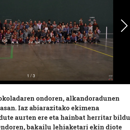
xokoladaren ondoren, alkandoradunen
asan. Iaz abiarazitako ekimena
dute aurten ere eta hainbat herritar bild
Ondoren, bakailu lehiaketari ekin diote