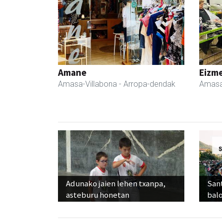
Amane
Eizme
Amasa-Villabona
- Arropa-dendak
Amasa
Adunako jaien lehen txanpa,
Sant
asteburu honetan
balo