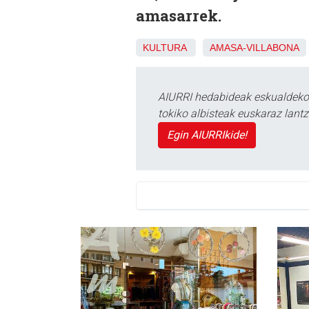
amasarrek.
KULTURA
AMASA-VILLABONA
AIURRI hedabideak eskualdeko n
tokiko albisteak euskaraz lan
Egin AIURRIkide!