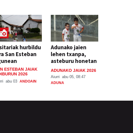
sitariak hurbildu
Adunako jaien
ra San Esteban
lehen txanpa,
gunean
asteburu honetan
N ESTEBAN JAIAK
ADUNAKO JAIAK 2026
IBURUN 2026
Aiurri
abu 05, 08:47
rri
abu 03
ANDOAIN
ADUNA