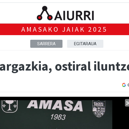
AMASAKO JAIAK 2025
SARRERA
EGITARAUA
rgazkia, ostiral ilunt