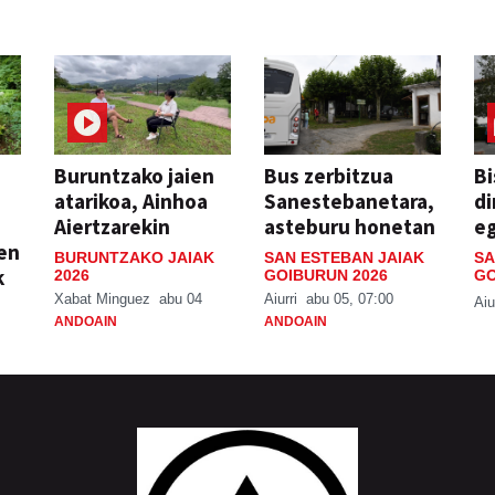
Buruntzako jaien
Bus zerbitzua
Bi
atarikoa, Ainhoa
Sanestebanetara,
di
Aiertzarekin
asteburu honetan
e
ien
BURUNTZAKO JAIAK
SAN ESTEBAN JAIAK
SA
k
2026
GOIBURUN 2026
GO
Xabat Minguez
abu 04
Aiurri
abu 05, 07:00
Aiu
ANDOAIN
ANDOAIN