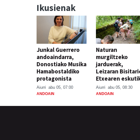
Ikusienak
Junkal Guerrero
Naturan
andoaindarra,
murgiltzeko
Donostiako Musika
jarduerak,
Hamabostaldiko
Leizaran Bisitar
protagonista
Etxearen eskuti
Aiurri
abu 05, 07:00
Aiurri
abu 05, 08:30
ANDOAIN
ANDOAIN