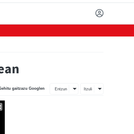
zean
Gehitu gaitzazu Googlen
Entzun
Itzuli