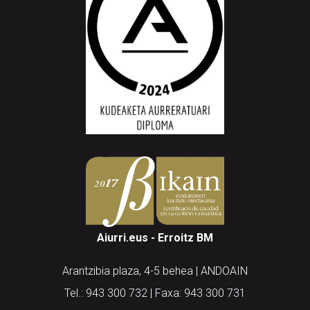
Aiurri.eus - Erroitz BM
Arantzibia plaza, 4-5 behea | ANDOAIN
Tel.: 943 300 732 | Faxa: 943 300 731