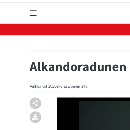
Alkandoradunen a
Ainhoa Gil
2025eko azaroaren 14a