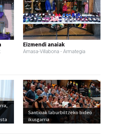
a
Eizmendi anaiak
k
Amasa-Villabona
- Armategia
rra,
Santioak laburbiltzeko bideo
sta
ikusgarria