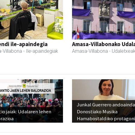
ndi ile-apaindegia
Amasa-Villabonako Udal
-Villabona
- Ile-apaindegiak
Amasa-Villabona
- Udaletxea
Junkal Guerrero andoainda
io jaiak: Udalaren lehen
Donostiako Musika
razioa
Hamabostaldiko protagoni