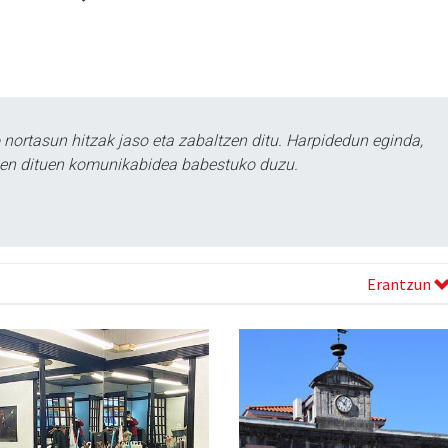
ortasun hitzak jaso eta zabaltzen ditu. Harpidedun eginda,
tzen dituen komunikabidea babestuko duzu.
Erantzun