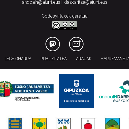
andoain@aiurri.eus | idazkaritza@aiurri.eus
Codesyntaxek garatua
LEGE OHARRA
PUBLIZITATEA
ARAUAK
HARREMANET