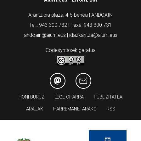
Arantzibia plaza, 4-5 behea | ANDOAIN
Tel.: 943 300 732 | Faxa: 943 300 731
andoain@aiurri.eus | idazkaritza@aiurri.eus
Codesyntaxek garatua
HONI BURUZ
LEGE OHARRA
PUBLIZITATEA
ARAUAK
HARREMANETARAKO
RSS