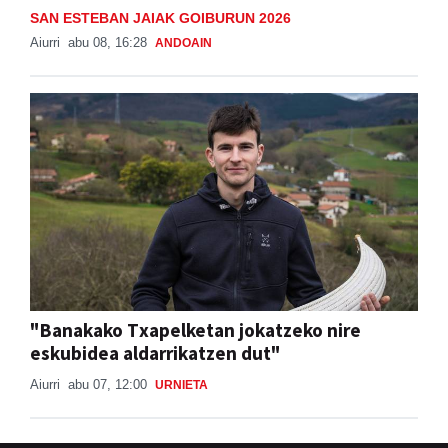
SAN ESTEBAN JAIAK GOIBURUN 2026
Aiurri
abu 08, 16:28
ANDOAIN
"Banakako Txapelketan jokatzeko nire
eskubidea aldarrikatzen dut"
Aiurri
abu 07, 12:00
URNIETA