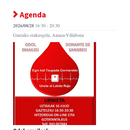
Agenda
2026/08/28
16:30 - 20:30
Gureako erakusgela, Amasa-Villabona