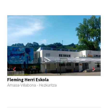
Previous
Next
Amasa kafetegia
Amasa-Villabona
- Gozotegiak