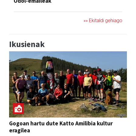
Odol-emaileak
»» Ekitaldi gehiago
Ikusienak
Gogoan hartu dute Katto Amilibia kultur
eragilea