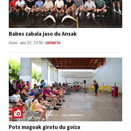
Babes zabala jaso du Ansak
Aiurri
abu 07, 13:55
URNIETA
Potx magoak girotu du goiza