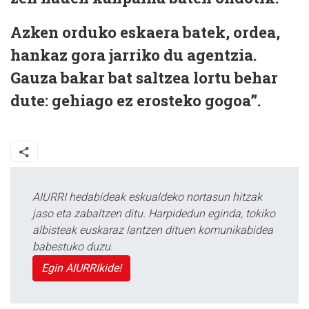
Azken orduko eskaera batek, ordea,
hankaz gora jarriko du agentzia.
Gauza bakar bat saltzea lortu behar
dute: gehiago ez erosteko gogoa”.
AIURRI hedabideak eskualdeko nortasun hitzak
jaso eta zabaltzen ditu. Harpidedun eginda, tokiko
albisteak euskaraz lantzen dituen komunikabidea
babestuko duzu.
Egin AIURRIkide!