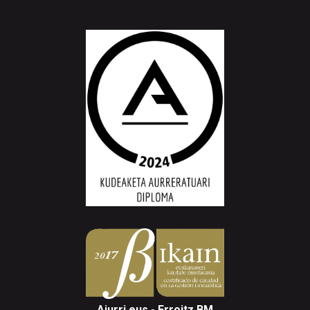
Aiurri.eus - Erroitz BM