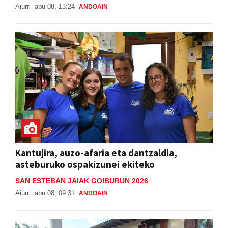
Aiurri
abu 08, 13:24
ANDOAIN
Kantujira, auzo-afaria eta dantzaldia,
asteburuko ospakizunei ekiteko
SAN ESTEBAN JAIAK GOIBURUN 2026
Aiurri
abu 08, 09:31
ANDOAIN