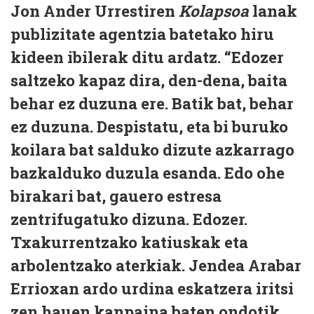
Jon Ander Urrestiren
Kolapsoa
lanak
publizitate agentzia batetako hiru
kideen ibilerak ditu ardatz. “Edozer
saltzeko kapaz dira, den-dena, baita
behar ez duzuna ere. Batik bat, behar
ez duzuna. Despistatu, eta bi buruko
koilara bat salduko dizute azkarrago
bazkalduko duzula esanda. Edo ohe
birakari bat, gauero estresa
zentrifugatuko dizuna. Edozer.
Txakurrentzako katiuskak eta
arbolentzako aterkiak. Jendea Arabar
Errioxan ardo urdina eskatzera iritsi
zen hauen kanpaina baten ondotik.