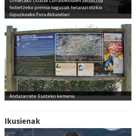
Urnietako Udalak Lurraldebusen zerbitzua
hobetzeko premia nagusiak helarazi dizkio
Gipuzkoako Foru Aldundiari
Andazarrate: Eusteko kemena
Ikusienak