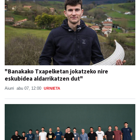
"Banakako Txapelketan jokatzeko nire
eskubidea aldarrikatzen dut"
Aiurri
abu 07, 12:00
URNIETA