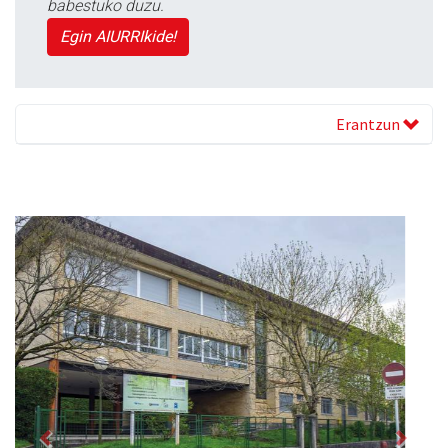
babestuko duzu.
Egin AIURRIkide!
Erantzun