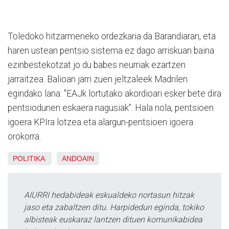
Toledoko hitzarmeneko ordezkaria da Barandiaran, eta
haren ustean
pentsio sistema ez dago arriskuan baina
ezinbestekotzat jo du babes neurriak ezartzen
jarraitzea. Balioan jarri zuen jeltzaleek Madrilen
egindako lana: "
EAJk lortutako akordioari esker bete dira
pentsiodunen eskaera nagusiak”. Hala nola,
pentsioen
igoera KPIra lotzea eta alargun-pentsioen igoera
orokorra.
POLITIKA
ANDOAIN
AIURRI hedabideak eskualdeko nortasun hitzak
jaso eta zabaltzen ditu. Harpidedun eginda, tokiko
albisteak euskaraz lantzen dituen komunikabidea