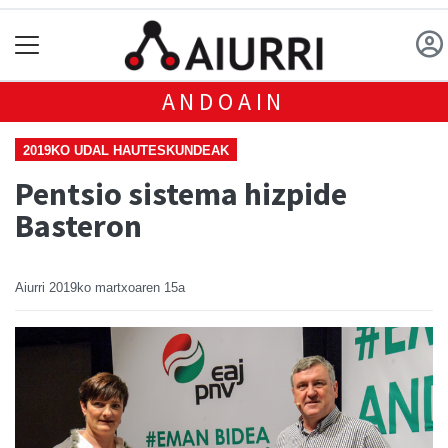
ANDOAIN
2019KO UDAL HAUTESKUNDEAK
Pentsio sistema hizpide
Basteron
Aiurri
2019ko martxoaren 15a