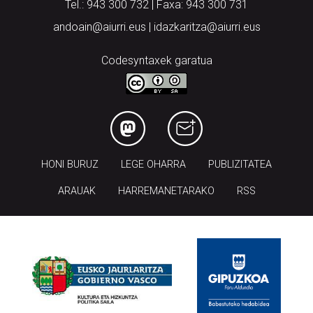
Tel.: 943 300 732 | Faxa: 943 300 731
andoain@aiurri.eus | idazkaritza@aiurri.eus
Codesyntaxek garatua
HONI BURUZ
LEGE OHARRA
PUBLIZITATEA
ARAUAK
HARREMANETARAKO
RSS