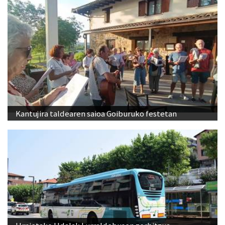
Kantujira taldearen saioa Goiburuko festetan