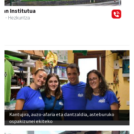
Previous
Next
Arruti gozotegia
Andoain
- Gozotegiak
Kantujira, auzo-afaria eta dantzaldia, asteburuko
ospakizunei ekiteko