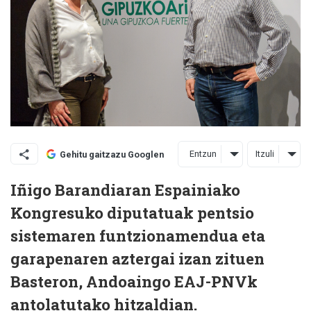
Entzun
Itzuli
Gehitu gaitzazu Googlen
Iñigo Barandiaran Espainiako
Kongresuko diputatuak pentsio
sistemaren funtzionamendua eta
garapenaren aztergai izan zituen
Basteron, Andoaingo EAJ-PNVk
antolatutako hitzaldian.