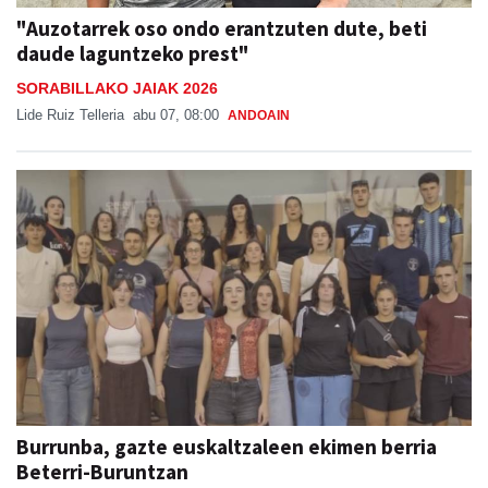
"Auzotarrek oso ondo erantzuten dute, beti
daude laguntzeko prest"
SORABILLAKO JAIAK 2026
Lide Ruiz Telleria
abu 07, 08:00
ANDOAIN
Burrunba, gazte euskaltzaleen ekimen berria
Beterri-Buruntzan