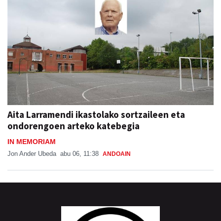
Aita Larramendi ikastolako sortzaileen eta
ondorengoen arteko katebegia
IN MEMORIAM
Jon Ander Ubeda
abu 06, 11:38
ANDOAIN