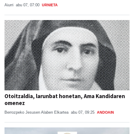
Aiurri
abu 07, 07:00
URNIETA
Otoitzaldia, larunbat honetan, Ama Kandidaren
omenez
Berrozpeko Jesusen Alaben Elkartea
abu 07, 09:25
ANDOAIN