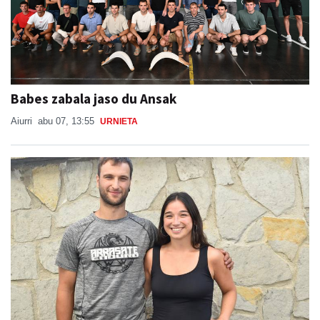
Babes zabala jaso du Ansak
Aiurri
abu 07, 13:55
URNIETA