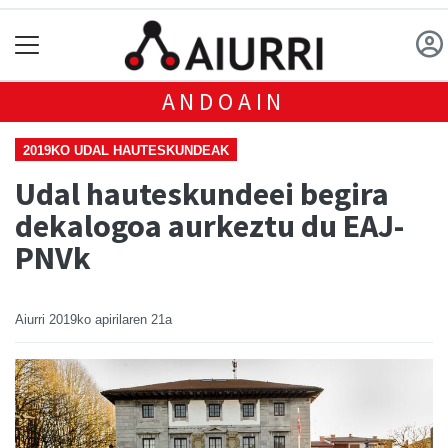
ANDOAIN
2019KO UDAL HAUTESKUNDEAK
Udal hauteskundeei begira
dekalogoa aurkeztu du EAJ-
PNVk
Aiurri
2019ko apirilaren 21a