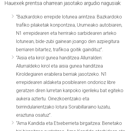
Hauexek prentsa oharrean jasotako argudio nagusiak:
“Bazkardoko errepide lotunea arintzea: Bazkardoko
trafiko pilaketak konpontzea, Urumeako autobiaren,
N1 errepidearen eta herrirako sarbidearen arteko
lotunean, bide-zubi gainean joango den azpiegitura
berriaren bitartez, trafikoa goitik gaindituz”.
“Aisia eta kirol gunea handitzea Allurralden:
Allurraldeko kirol eta aisia gunea handitzea
Kiroldegiaren erabilera berriak jasotzeko. N1
errepidearen aldaketa posiblearen ondorioz libre
geratzen diren lurretan kanpoko igerileku bat egiteko
aukera aztertu. Oinezkoentzako eta
txirrindularientzako lotura Sorabillaraino luzatu,
eraztuna osatuz”.
“Ama Kandida eta Etxeberrieta birgaitzea: Benetako