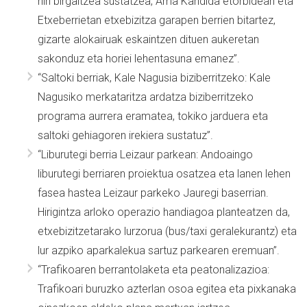
hiri birgaitzea sustatzea, Ama Kandida etorbidean eta
Etxeberrietan etxebizitza garapen berrien bitartez,
gizarte alokairuak eskaintzen dituen aukeretan
sakonduz eta horiei lehentasuna emanez”.
“Saltoki berriak, Kale Nagusia biziberritzeko: Kale
Nagusiko merkataritza ardatza biziberritzeko
programa aurrera eramatea, tokiko jarduera eta
saltoki gehiagoren irekiera sustatuz”.
“Liburutegi berria Leizaur parkean: Andoaingo
liburutegi berriaren proiektua osatzea eta lanen lehen
fasea hastea Leizaur parkeko Jauregi baserrian.
Hirigintza arloko operazio handiagoa planteatzen da,
etxebizitzetarako lurzorua (bus/taxi geralekurantz) eta
lur azpiko aparkalekua sartuz parkearen eremuan”.
“Trafikoaren berrantolaketa eta peatonalizazioa:
Trafikoari buruzko azterlan osoa egitea eta pixkanaka