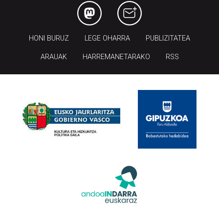
HONI BURUZ
LEGE OHARRA
PUBLIZITATEA
ARAUAK
HARREMANETARAKO
RSS