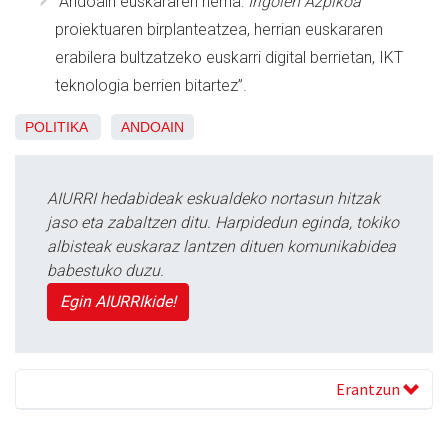
“Andoain euskararen herria:
Irigoien Azpikoa
proiektuaren birplanteatzea, herrian euskararen
erabilera bultzatzeko euskarri digital berrietan, IKT
teknologia berrien bitartez”.
POLITIKA
ANDOAIN
AIURRI hedabideak eskualdeko nortasun hitzak
jaso eta zabaltzen ditu. Harpidedun eginda, tokiko
albisteak euskaraz lantzen dituen komunikabidea
babestuko duzu.
Egin AIURRIkide!
Erantzun