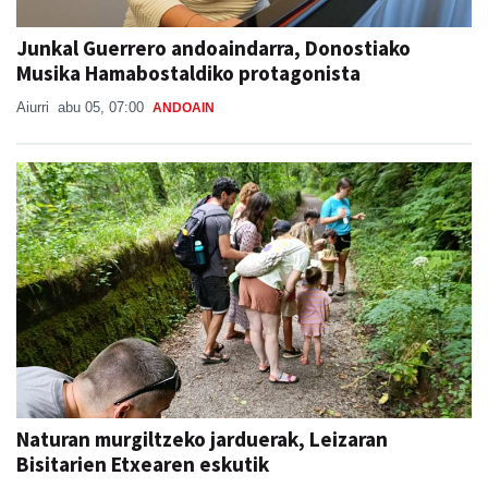
Junkal Guerrero andoaindarra, Donostiako
Musika Hamabostaldiko protagonista
Aiurri
abu 05, 07:00
ANDOAIN
Naturan murgiltzeko jarduerak, Leizaran
Bisitarien Etxearen eskutik