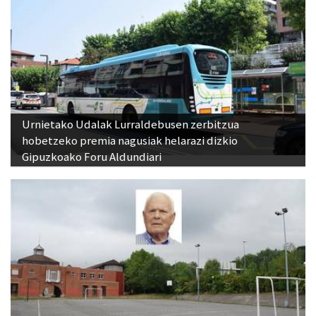
Urnietako Udalak Lurraldebusen zerbitzua
hobetzeko premia nagusiak helarazi dizkio
Gipuzkoako Foru Aldundiari