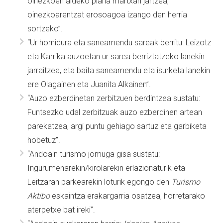
oinezkoen aldeko plana martxan jartzea,
oinezkoarentzat erosoagoa izango den herria
sortzeko”.
“Ur hornidura eta saneamendu sareak berritu: Leizotz
eta Karrika auzoetan ur sarea berriztatzeko lanekin
jarraitzea, eta baita saneamendu eta isurketa lanekin
ere Olagainen eta Juanita Alkainen”.
“Auzo ezberdinetan zerbitzuen berdintzea sustatu:
Funtsezko udal zerbitzuak auzo ezberdinen artean
parekatzea, argi puntu gehiago sartuz eta garbiketa
hobetuz”.
“Andoain turismo jomuga gisa sustatu:
Ingurumenarekin/kirolarekin erlazionaturik eta
Leitzaran parkearekin loturik egongo den
Turismo
Aktibo
eskaintza erakargarria osatzea, horretarako
aterpetxe bat ireki”.