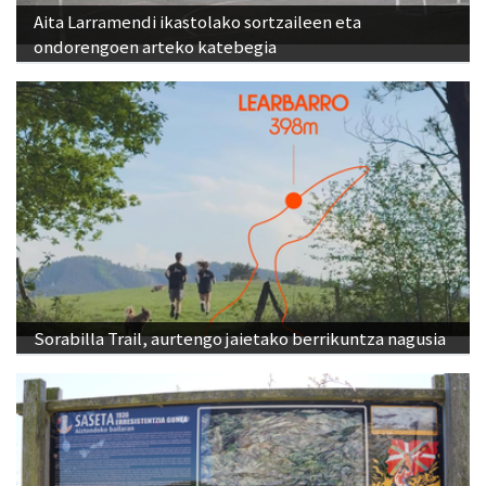
Aita Larramendi ikastolako sortzaileen eta
ondorengoen arteko katebegia
Sorabilla Trail, aurtengo jaietako berrikuntza nagusia