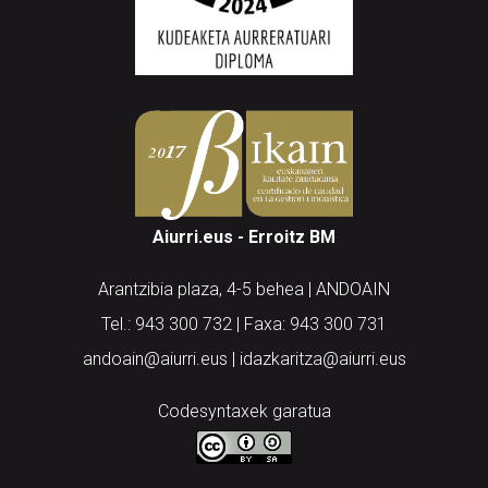
Aiurri.eus - Erroitz BM
Arantzibia plaza, 4-5 behea | ANDOAIN
Tel.: 943 300 732 | Faxa: 943 300 731
andoain@aiurri.eus | idazkaritza@aiurri.eus
Codesyntaxek garatua