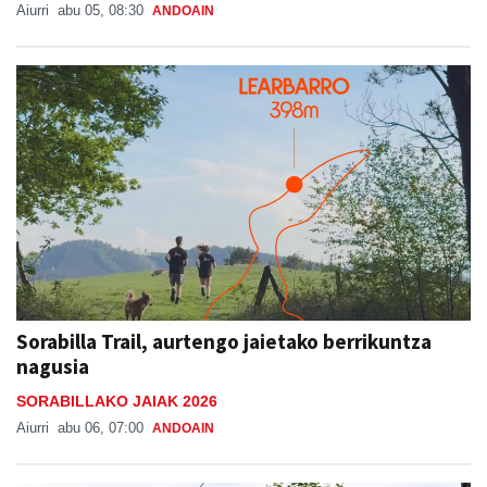
Aiurri
abu 05, 08:30
ANDOAIN
Sorabilla Trail, aurtengo jaietako berrikuntza
nagusia
SORABILLAKO JAIAK 2026
Aiurri
abu 06, 07:00
ANDOAIN