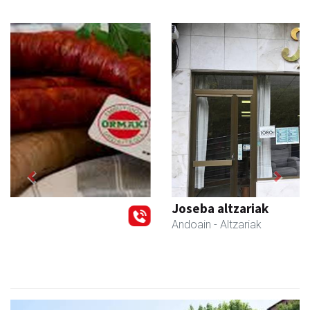
Previous
Next
Joseba altzariak
Andoain
- Altzariak