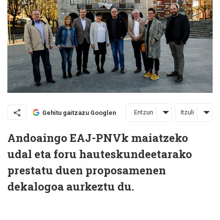
Entzun
Itzuli
Gehitu gaitzazu Googlen
Andoaingo EAJ-PNVk maiatzeko
udal eta foru hauteskundeetarako
prestatu duen proposamenen
dekalogoa aurkeztu du.