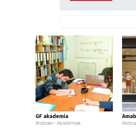
GF akademia
Amabi
Andoain
- Akademiak
Andoa