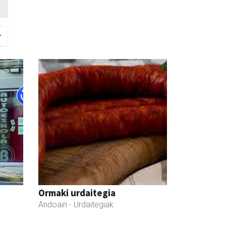
Ormaki urdaitegia
Andoain
- Urdaitegiak