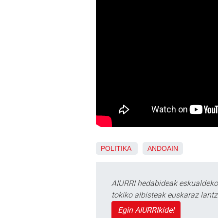
POLITIKA
ANDOAIN
AIURRI hedabideak eskualdeko n
tokiko albisteak euskaraz lan
Egin AIURRIkide!