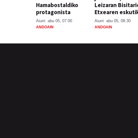
Hamabostaldiko
Leizaran Bisitar
protagonista
Etxearen eskuti
Aiurri
abu 05, 07:00
Aiurri
abu 05, 08:30
ANDOAIN
ANDOAIN