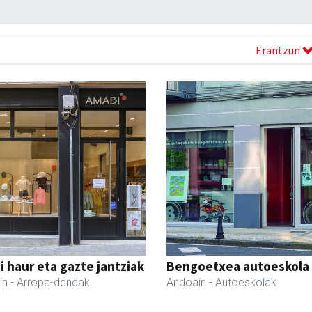
Erantzun
 haur eta gazte jantziak
Bengoetxea autoeskola
in
- Arropa-dendak
Andoain
- Autoeskolak