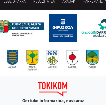
LEGE OHARRA
PUBLIZITATEA
ARAUAK
HARREMANET
Gertuko informazioa, euskaraz