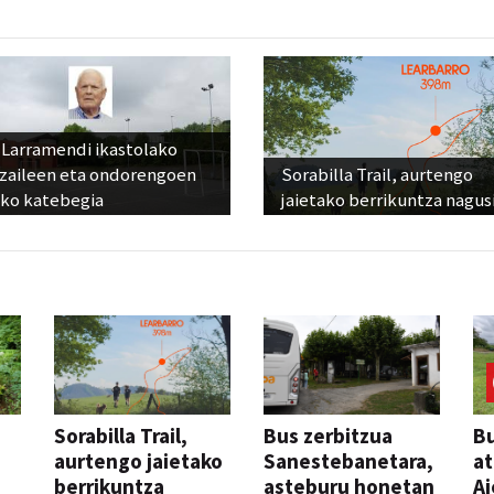
 Larramendi ikastolako
tzaileen eta ondorengoen
Sorabilla Trail, aurtengo
eko katebegia
jaietako berrikuntza nagus
Sorabilla Trail,
Bus zerbitzua
Bu
aurtengo jaietako
Sanestebanetara,
at
berrikuntza
asteburu honetan
Ai