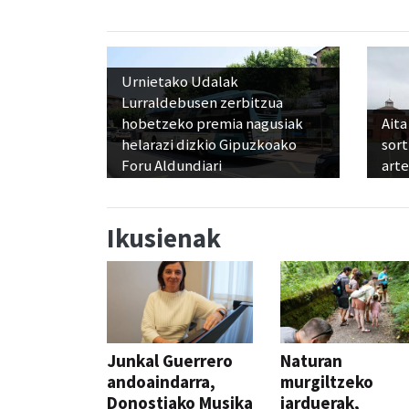
Urnietako Udalak
Lurraldebusen zerbitzua
hobetzeko premia nagusiak
Aita
helarazi dizkio Gipuzkoako
sor
Foru Aldundiari
art
Ikusienak
Junkal Guerrero
Naturan
andoaindarra,
murgiltzeko
Donostiako Musika
jarduerak,