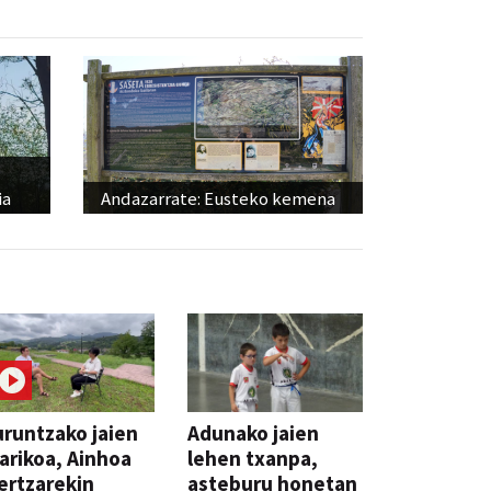
ia
Andazarrate: Eusteko kemena
runtzako jaien
Adunako jaien
arikoa, Ainhoa
lehen txanpa,
ertzarekin
asteburu honetan