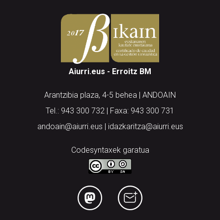
Aiurri.eus - Erroitz BM
Arantzibia plaza, 4-5 behea | ANDOAIN
Tel.: 943 300 732 | Faxa: 943 300 731
andoain@aiurri.eus | idazkaritza@aiurri.eus
Codesyntaxek garatua