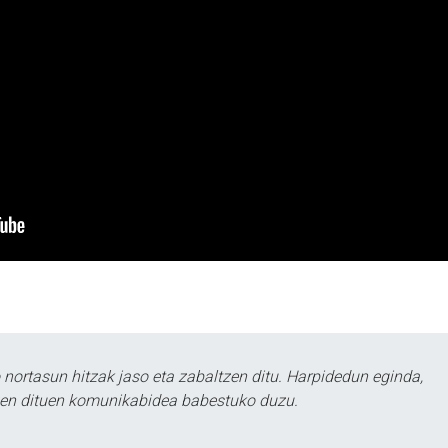
ortasun hitzak jaso eta zabaltzen ditu. Harpidedun eginda,
tzen dituen komunikabidea babestuko duzu.