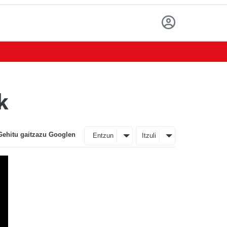
k
Gehitu gaitzazu Googlen
Entzun
Itzuli