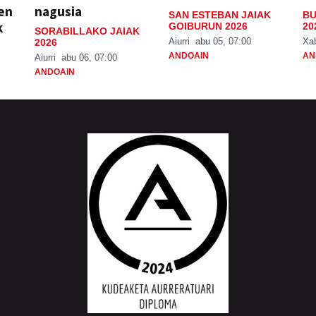
ien
nagusia
SAN ESTEBAN JAIAK
BU
k
GOIBURUN 2026
20
SORABILLAKO JAIAK
Aiurri
abu 05, 07:00
Xa
2026
ANDOAIN
AN
Aiurri
abu 06, 07:00
ANDOAIN