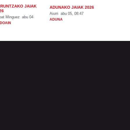
RUNTZAKO JAIAK
ADUNAKO JAIAK 2026
26
Aiurri
abu 05, 08:47
bat Minguez
abu 04
ADUNA
DOAIN