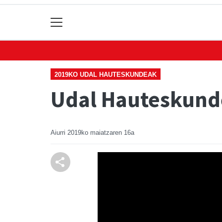
2019KO UDAL HAUTESKUNDEAK
Udal Hauteskunde
Aiurri
2019ko maiatzaren 16a