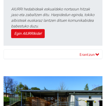
AIURRI hedabideak eskualdeko nortasun hitzak
jaso eta zabaltzen ditu. Harpidedun eginda, tokiko
albisteak euskaraz lantzen dituen komunikabidea
babestuko duzu.
Egin AIURRIkide!
Erantzun