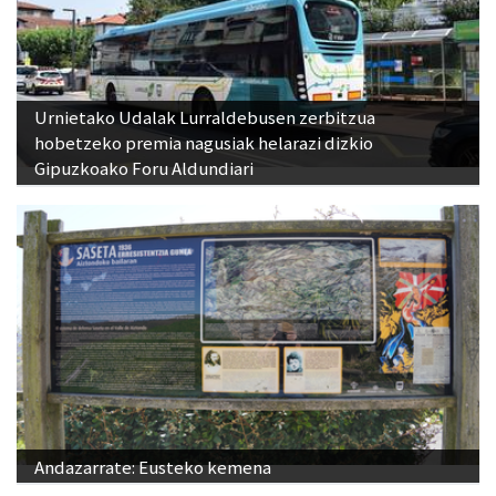
Urnietako Udalak Lurraldebusen zerbitzua
hobetzeko premia nagusiak helarazi dizkio
Gipuzkoako Foru Aldundiari
Andazarrate: Eusteko kemena