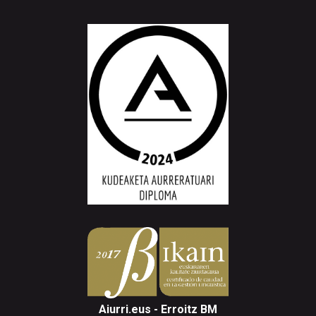
Aiurri.eus - Erroitz BM