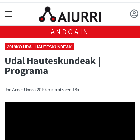
ANDOAIN
2019KO UDAL HAUTESKUNDEAK
Udal Hauteskundeak |
Programa
Jon Ander Ubeda
2019ko maiatzaren 18a