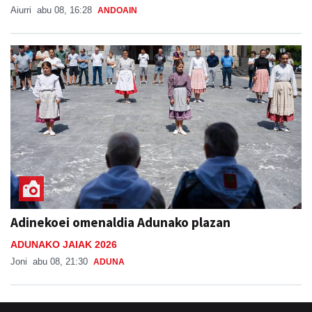
Aiurri
abu 08, 16:28
ANDOAIN
Adinekoei omenaldia Adunako plazan
ADUNAKO JAIAK 2026
Joni
abu 08, 21:30
ADUNA