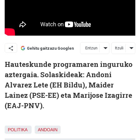
Entzun
Itzuli
Gehitu gaitzazu Googlen
Hauteskunde programaren inguruko
aztergaia. Solaskideak: Andoni
Alvarez Lete (EH Bildu), Maider
Lainez (PSE-EE) eta Marijose Izagirre
(EAJ-PNV).
POLITIKA
ANDOAIN