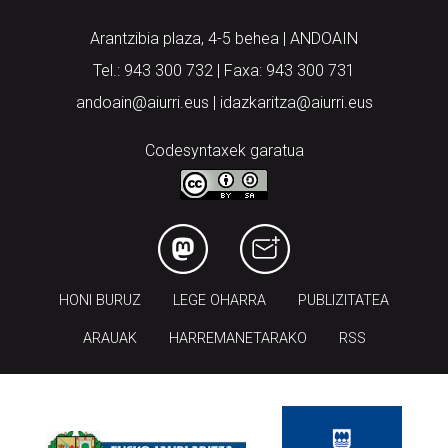
Arantzibia plaza, 4-5 behea | ANDOAIN
Tel.: 943 300 732 | Faxa: 943 300 731
andoain@aiurri.eus | idazkaritza@aiurri.eus
Codesyntaxek garatua
HONI BURUZ
LEGE OHARRA
PUBLIZITATEA
ARAUAK
HARREMANETARAKO
RSS