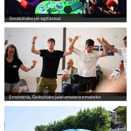
Sorabillako jai-egitaraua
Erromeria, Goiburuko jaiei amaiera emateko