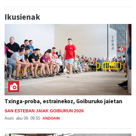
Ikusienak
Txinga-proba, estrainekoz, Goiburuko jaietan
SAN ESTEBAN JAIAK GOIBURUN 2026
Aiurri
abu 09, 09:55
ANDOAIN