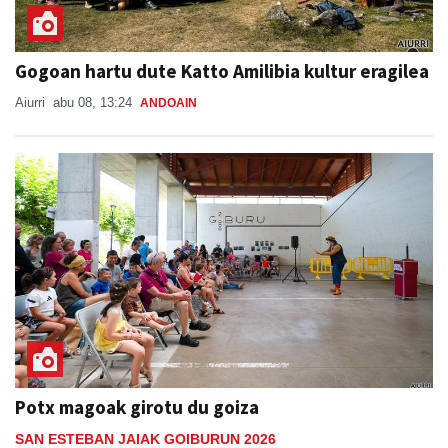
Gogoan hartu dute Katto Amilibia kultur eragilea
Aiurri
abu 08, 13:24
ANDOAIN
Potx magoak girotu du goiza
SAN ESTEBAN JAIAK GOIBURUN 2026