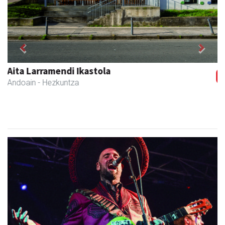
Previous
Next
Bengoetxea autoeskola
Andoain
- Autoeskolak