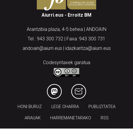
Aiurri.eus - Erroitz BM
Arantzibia plaza, 4-5 behea | ANDOAIN
Tel.: 943 300 732 | Faxa: 943 300 731
andoain@aiurri.eus | idazkaritza@aiurri.eus
Codesyntaxek garatua
HONI BURUZ
LEGE OHARRA
PUBLIZITATEA
ARAUAK
HARREMANETARAKO
RSS