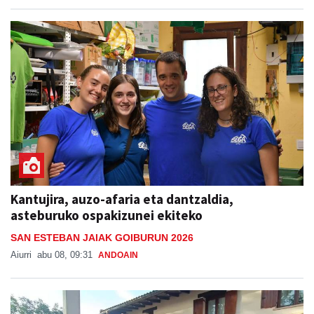
Kantujira, auzo-afaria eta dantzaldia,
asteburuko ospakizunei ekiteko
SAN ESTEBAN JAIAK GOIBURUN 2026
Aiurri
abu 08, 09:31
ANDOAIN