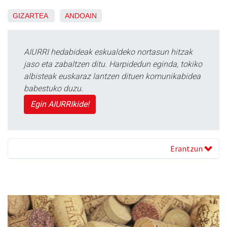
GIZARTEA
ANDOAIN
AIURRI hedabideak eskualdeko nortasun hitzak
jaso eta zabaltzen ditu. Harpidedun eginda, tokiko
albisteak euskaraz lantzen dituen komunikabidea
babestuko duzu.
Egin AIURRIkide!
Erantzun