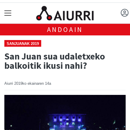
ANDOAIN
SANJUANAK 2019
San Juan sua udaletxeko
balkoitik ikusi nahi?
Aiurri
2019ko ekainaren 14a