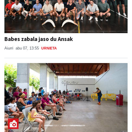
Babes zabala jaso du Ansak
Aiurri
abu 07, 13:55
URNIETA