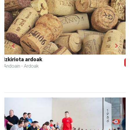
Previous
Next
Ernaitza liburu-denda
Andoain
- Liburu-dendak