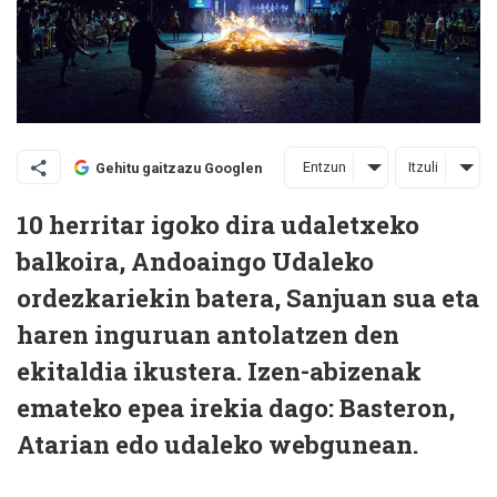
Entzun
Itzuli
Gehitu gaitzazu Googlen
10 herritar igoko dira udaletxeko
balkoira, Andoaingo Udaleko
ordezkariekin batera, Sanjuan sua eta
haren inguruan antolatzen den
ekitaldia ikustera. Izen-abizenak
emateko epea irekia dago: Basteron,
Atarian edo udaleko webgunean.