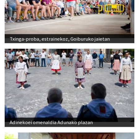
Txinga-proba, estrainekoz, Goiburuko jaietan
Adinekoei omenaldia Adunako plazan