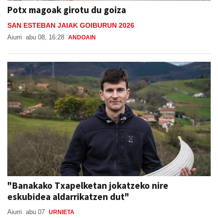
Potx magoak girotu du goiza
SAN ESTEBAN JAIAK GOIBURUN 2026
Aiurri
abu 08, 16:28
ANDOAIN
"Banakako Txapelketan jokatzeko nire
eskubidea aldarrikatzen dut"
Aiurri
abu 07
URNIETA