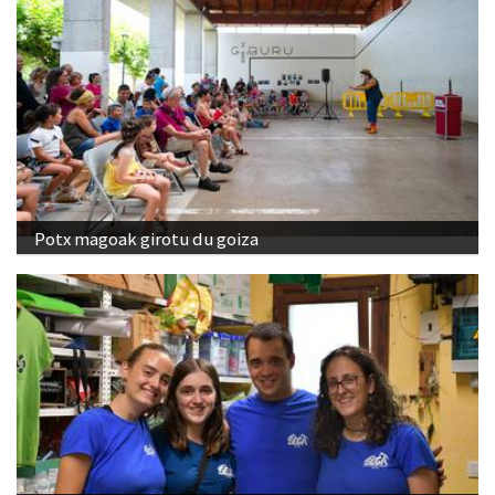
Potx magoak girotu du goiza