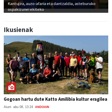
Kantujira, auzo-afaria eta dantzaldia, asteburuko
ospakizunei ekiteko
Ikusienak
Gogoan hartu dute Katto Amilibia kultur eragilea
Aiurri
abu 08, 13:24
ANDOAIN