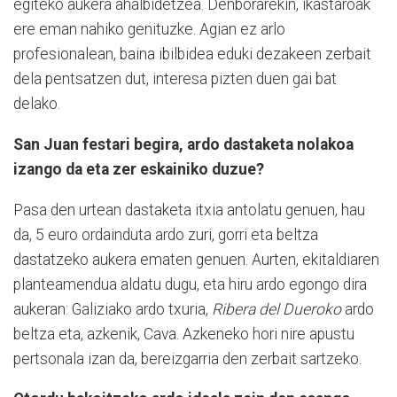
egiteko aukera ahalbidetzea. Denborarekin, ikastaroak
ere eman nahiko genituzke. Agian ez arlo
profesionalean, baina ibilbidea eduki dezakeen zerbait
dela pentsatzen dut, interesa pizten duen gai bat
delako.
San Juan festari begira, ardo dastaketa nolakoa
izango da eta zer eskainiko duzue?
Pasa den urtean dastaketa itxia antolatu genuen, hau
da, 5 euro ordainduta ardo zuri, gorri eta beltza
dastatzeko aukera ematen genuen. Aurten, ekitaldiaren
planteamendua aldatu dugu, eta hiru ardo egongo dira
aukeran: Galiziako ardo txuria,
Ribera del Dueroko
ardo
beltza eta, azkenik, Cava. Azkeneko hori nire apustu
pertsonala izan da, bereizgarria den zerbait sartzeko.