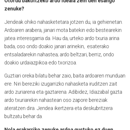
Otordu bakoitzeko ardo ideala zein den esango
zenuke?
Jendeak ohiko nahasketetara jotzen du, ia gehienetan.
Ardoaren arabera, janari mota batekin edo bestearekin
jatea interesgarria da. Hau da, urteko ardo txuria arina
bada, oso ondo doakio janari arinekin, esaterako
entsaladarekin nahastea; ardo beltzari, berriz, ondo
doakio urdaiazpikoa edo txorizoa.
Guztiari oreka bilatu behar zaio, baita ardoaren munduan
ere. Niri bereziki izugarrizko nahasketa iruditzen zait
ardo zuriarena eta gaztarena. Adibidez, Idiazabal gazta
ardo txuriarekin nahastean oso zapore bereziak
ateratzen dira. Jendea ikertzera eta deskubritzera
bultzatu behar da.
Nola erakarriko zenuke ardoa gustuko ez duen