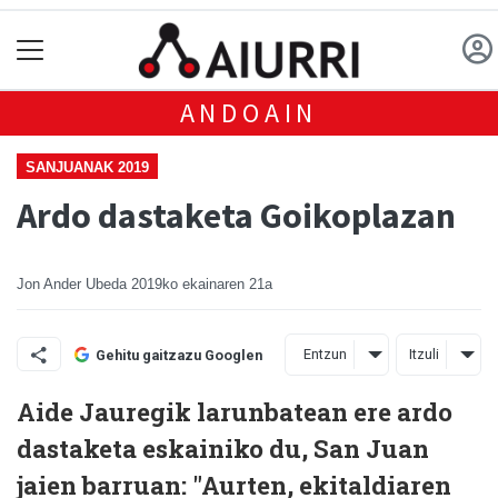
ANDOAIN
SANJUANAK 2019
Ardo dastaketa Goikoplazan
Jon Ander Ubeda
2019ko ekainaren 21a
Entzun
Itzuli
Gehitu gaitzazu Googlen
Aide Jauregik larunbatean ere ardo
dastaketa eskainiko du, San Juan
jaien barruan: "Aurten, ekitaldiaren