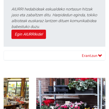
AIURRI hedabideak eskualdeko nortasun hitzak
jaso eta zabaltzen ditu. Harpidedun eginda, tokiko
albisteak euskaraz lantzen dituen komunikabidea
babestuko duzu.
Egin AIURRIkide!
Erantzun