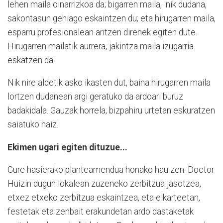
lehen maila oinarrizkoa da; bigarren maila, nik dudana,
sakontasun gehiago eskaintzen du; eta hirugarren maila,
esparru profesionalean aritzen direnek egiten dute.
Hirugarren mailatik aurrera, jakintza maila izugarria
eskatzen da.
Nik nire aldetik asko ikasten dut, baina hirugarren maila
lortzen dudanean argi geratuko da ardoari buruz
badakidala. Gauzak horrela, bizpahiru urtetan eskuratzen
saiatuko naiz.
Ekimen ugari egiten dituzue...
Gure hasierako planteamendua honako hau zen: Doctor
Huizin dugun lokalean zuzeneko zerbitzua jasotzea,
etxez etxeko zerbitzua eskaintzea, eta elkarteetan,
festetak eta zenbait erakundetan ardo dastaketak