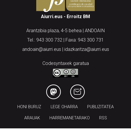
Aiurri.eus - Erroitz BM
Arantzibia plaza, 4-5 behea | ANDOAIN
Tel.: 943 300 732 | Faxa: 943 300 731
andoain@aiurri.eus | idazkaritza@aiurri.eus
Codesyntaxek garatua
HONI BURUZ
LEGE OHARRA
PUBLIZITATEA
ARAUAK
HARREMANETARAKO
RSS