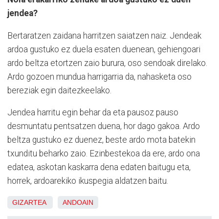
jendea?
Bertaratzen zaidana harritzen saiatzen naiz. Jendeak
ardoa gustuko ez duela esaten duenean, gehiengoari
ardo beltza etortzen zaio burura, oso sendoak direlako.
Ardo gozoen mundua harrigarria da, nahasketa oso
bereziak egin daitezkeelako.
Jendea harritu egin behar da eta pausoz pauso
desmuntatu pentsatzen duena, hor dago gakoa. Ardo
beltza gustuko ez duenez, beste ardo mota batekin
txunditu beharko zaio. Ezinbestekoa da ere, ardo ona
edatea, askotan kaskarra dena edaten baitugu eta,
horrek, ardoarekiko ikuspegia aldatzen baitu.
GIZARTEA
ANDOAIN