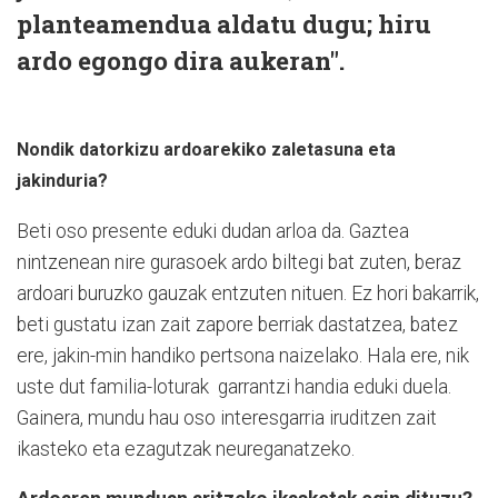
planteamendua aldatu dugu; hiru
ardo egongo dira aukeran".
Nondik datorkizu ardoarekiko zaletasuna eta
jakinduria?
Beti oso presente eduki dudan arloa da. Gaztea
nintzenean nire gurasoek ardo biltegi bat zuten, beraz
ardoari buruzko gauzak entzuten nituen. Ez hori bakarrik,
beti gustatu izan zait zapore berriak dastatzea, batez
ere, jakin-min handiko pertsona naizelako. Hala ere, nik
uste dut familia-loturak garrantzi handia eduki duela.
Gainera, mundu hau oso interesgarria iruditzen zait
ikasteko eta ezagutzak neureganatzeko.