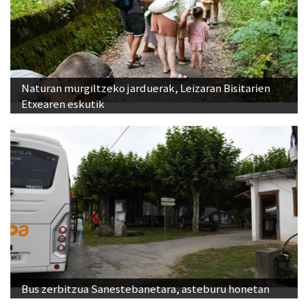
Naturan murgiltzeko jarduerak, Leizaran Bisitarien
Etxearen eskutik
Bus zerbitzua Sanestebanetara, asteburu honetan