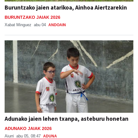
Buruntzako jaien atarikoa, Ainhoa Aiertzarekin
BURUNTZAKO JAIAK 2026
Xabat Minguez
abu 04
ANDOAIN
Adunako jaien lehen txanpa, asteburu honetan
ADUNAKO JAIAK 2026
Aiurri
abu 05, 08:47
ADUNA