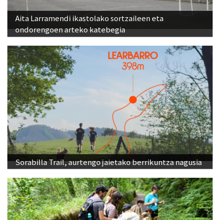
Aita Larramendi ikastolako sortzaileen eta
ondorengoen arteko katebegia
Sorabilla Trail, aurtengo jaietako berrikuntza nagusia