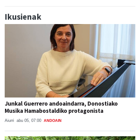
Ikusienak
Junkal Guerrero andoaindarra, Donostiako
Musika Hamabostaldiko protagonista
Aiurri
abu 05, 07:00
ANDOAIN