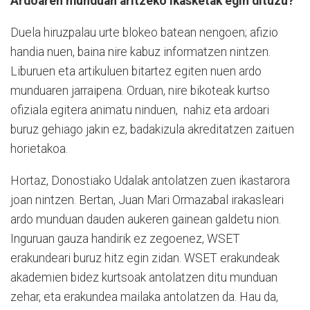
Ardoaren munduan aritzeko ikasketak egin dituzu?
Duela hiruzpalau urte blokeo batean nengoen; afizio
handia nuen, baina nire kabuz informatzen nintzen.
Liburuen eta artikuluen bitartez egiten nuen ardo
munduaren jarraipena. Orduan, nire bikoteak kurtso
ofiziala egitera animatu ninduen, nahiz eta ardoari
buruz gehiago jakin ez, badakizula akreditatzen zaituen
horietakoa.
Hortaz, Donostiako Udalak antolatzen zuen ikastarora
joan nintzen. Bertan, Juan Mari Ormazabal irakasleari
ardo munduan dauden aukeren gainean galdetu nion.
Inguruan gauza handirik ez zegoenez, WSET
erakundeari buruz hitz egin zidan. WSET erakundeak
akademien bidez kurtsoak antolatzen ditu munduan
zehar, eta erakundea mailaka antolatzen da. Hau da,