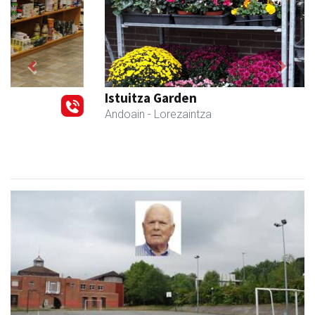
Previous
Next
Istuitza Garden
Andoain
- Lorezaintza