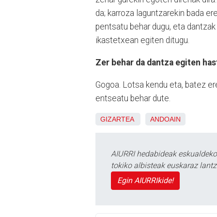
da; karroza laguntzarekin bada e
pentsatu behar dugu, eta dantzak 
ikastetxean egiten ditugu.
Zer behar da dantza egiten ha
Gogoa. Lotsa kendu eta, batez ere
entseatu behar dute.
GIZARTEA
ANDOAIN
AIURRI hedabideak eskualdeko n
tokiko albisteak euskaraz lan
Egin AIURRIkide!