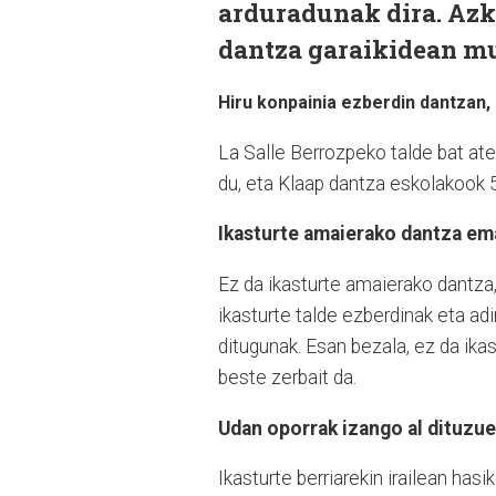
arduradunak dira. Azk
dantza garaikidean mur
Hiru konpainia ezberdin dantzan,
La Salle Berrozpeko talde bat at
du, eta Klaap dantza eskolakook 5
Ikasturte amaierako dantza em
Ez da ikasturte amaierako dantza
ikasturte talde ezberdinak eta ad
ditugunak. Esan bezala, ez da ik
beste zerbait da.
Udan oporrak izango al dituzu
Ikasturte berriarekin irailean hasi