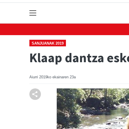
SANJUANAK 2019
Klaap dantza esko
Aiurri
2019ko ekainaren 23a