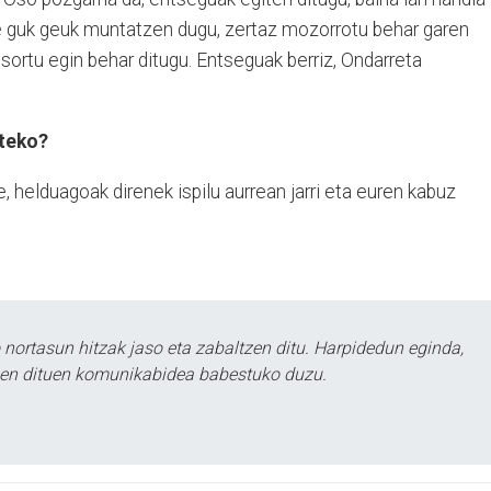
re guk geuk muntatzen dugu, zertaz mozorrotu behar garen
sortu egin behar ditugu. Entseguak berriz, Ondarreta
steko?
, helduagoak direnek ispilu aurrean jarri eta euren kabuz
ortasun hitzak jaso eta zabaltzen ditu. Harpidedun eginda,
tzen dituen komunikabidea babestuko duzu.