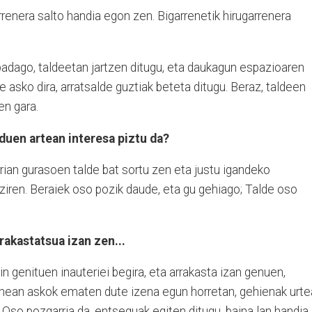
rrenera salto handia egon zen. Bigarrenetik hirugarrenera
adago, taldeetan jartzen ditugu, eta daukagun espazioaren
 asko dira, arratsalde guztiak beteta ditugu. Beraz, taldeen
en gara.
duen artean interesa piztu da?
rrian gurasoen talde bat sortu zen eta justu igandeko
iren. Beraiek oso pozik daude, eta gu gehiago; Talde oso
rakastatsua izan zen...
 genituen inauteriei begira, eta arrakasta izan genuen,
enean askok ematen dute izena egun horretan, gehienak urt
. Oso pozgarria da, entseguak egiten ditugu, baina lan handia