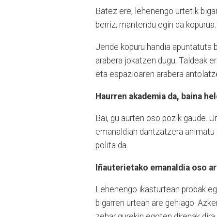
Batez ere, lehenengo urtetik biga
berriz, mantendu egin da kopurua.
Jende kopuru handia apuntatuta b
arabera jokatzen dugu. Taldeak ere
eta espazioaren arabera antolatz
Haurren akademia da, baina hel
Bai, gu aurten oso pozik gaude. U
emanaldian dantzatzera animatu z
polita da.
Iñauterietako emanaldia oso ar
Lehenengo ikasturtean probak egin
bigarren urtean are gehiago. Azk
zehar gurekin egoten direnak dira