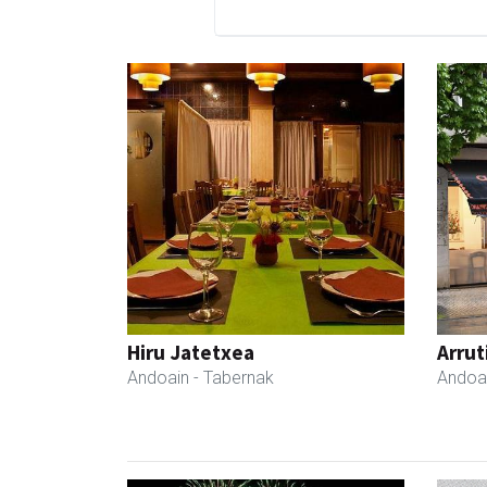
Hiru Jatetxea
Arrut
Andoain
- Tabernak
Andoa