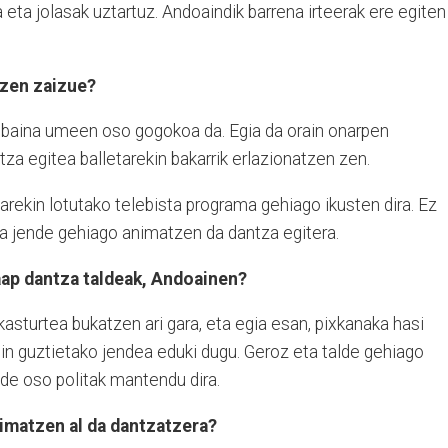
 eta jolasak uztartuz. Andoaindik barrena irteerak ere egiten
tzen zaizue?
, baina umeen oso gogokoa da. Egia da orain onarpen
tza egitea balletarekin bakarrik erlazionatzen zen.
rekin lotutako telebista programa gehiago ikusten dira. Ez
na jende gehiago animatzen da dantza egitera.
aap dantza taldeak, Andoainen?
kasturtea bukatzen ari gara, eta egia esan, pixkanaka hasi
in guztietako jendea eduki dugu. Geroz eta talde gehiago
alde oso politak mantendu dira.
nimatzen al da dantzatzera?