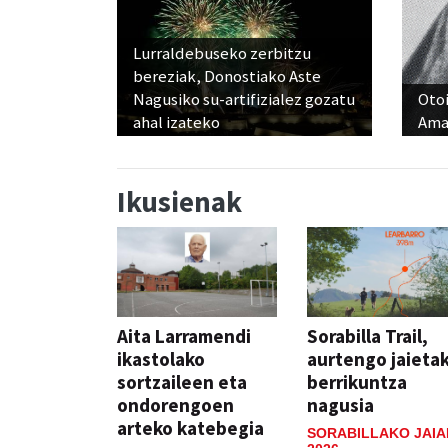
Lurraldebuseko zerbitzu
bereziak, Donostiako Aste
Nagusiko su-artifizialez gozatu
Otoi
ahal izateko
Ama
Ikusienak
Aita Larramendi
Sorabilla Trail,
ikastolako
aurtengo jaieta
sortzaileen eta
berrikuntza
ondorengoen
nagusia
arteko katebegia
SORABILLAKO JAIA