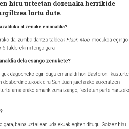
en hiru urteetan dozenaka herrikide
giltzea lortu dute.
 azalduko al zenuke emanaldia?
erako da, zumba dantza taldeak
Flash Mob
modukoa egingo
-6 talderekin irtengo gara.
analdia dela esango zenukete?
, guk dagoeneko egin dugu emanaldi hori Basteron. Ikasturt
in desberdinetakoak dira San Juan jaietarako aukeratzen
asturte amaierako emankizuna izango, festetan parte hartzek
e?
ko gara, baina uztailean udalekuak egiten ditugu. Goizez hiru