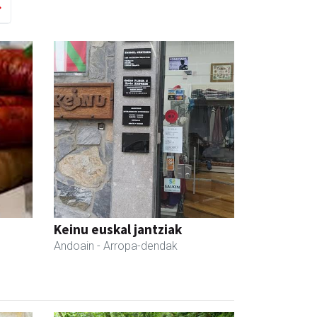
Keinu euskal jantziak
Andoain
- Arropa-dendak