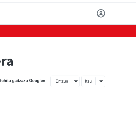
era
Gehitu gaitzazu Googlen
Entzun
Itzuli