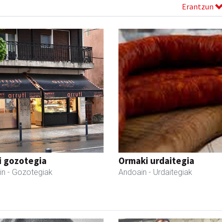
Erantzun
i gozotegia
Ormaki urdaitegia
in
- Gozotegiak
Andoain
- Urdaitegiak