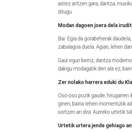
astez aritzen gara, dantza, musika
ditugu.
Modan dagoen joera dela irudi
Bai. Egia da gorabeherak daudela
zabalagoa duela. Agian, lehen dan
Gaur egun berriz, dantza modernoa
dakigu modagatik den ala ez, bai
Zer nolako harrera eduki du Kl
Oso-oso pozik gaude, hirugarren i
ginen, baina lehen momentutik ad
sortzen ari dira. Aurreko urtetik t
Urtetik urtera jende gehiago a