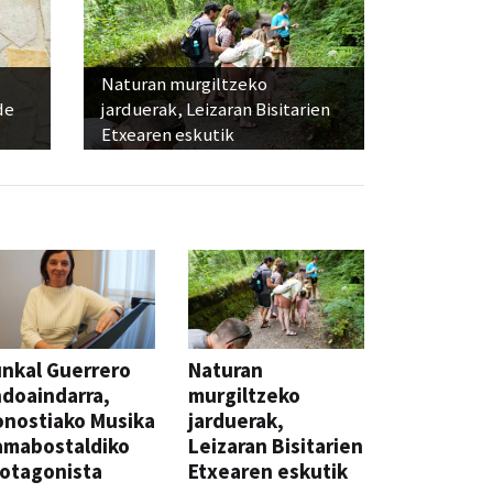
Naturan murgiltzeko
de
jarduerak, Leizaran Bisitarien
Etxearen eskutik
nkal Guerrero
Naturan
doaindarra,
murgiltzeko
nostiako Musika
jarduerak,
amabostaldiko
Leizaran Bisitarien
otagonista
Etxearen eskutik