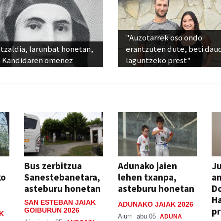
"Auzotarrek oso ondo
tzaldia, larunbat honetan,
erantzuten dute, beti dau
 Kandidaren omenez
laguntzeko prest"
Bus zerbitzua
Adunako jaien
Ju
ko
Sanestebanetara,
lehen txanpa,
an
asteburu honetan
asteburu honetan
Do
H
SAN ESTEBAN JAIAK
ADUNAKO JAIAK 2026
pr
GOIBURUN 2026
K
Aiurri
abu 05
ADUNA