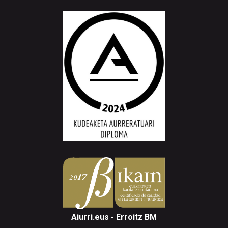
Aiurri.eus - Erroitz BM