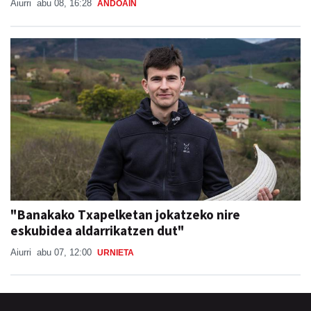
Aiurri
abu 08, 16:28
ANDOAIN
"Banakako Txapelketan jokatzeko nire
eskubidea aldarrikatzen dut"
Aiurri
abu 07, 12:00
URNIETA