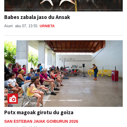
Babes zabala jaso du Ansak
Aiurri
abu 07, 13:55
URNIETA
Potx magoak girotu du goiza
SAN ESTEBAN JAIAK GOIBURUN 2026