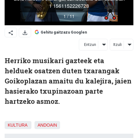
Gehitu gaitzazu Googlen
Entzun
Itzuli
Herriko musikari gazteek eta
helduek osatzen duten txarangak
Goikoplazan amaitu du kalejira, jaien
hasierako txupinazoan parte
hartzeko asmoz.
KULTURA
ANDOAIN