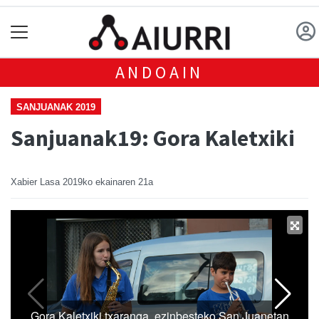
ANDOAIN
SANJUANAK 2019
Sanjuanak19: Gora Kaletxiki
Xabier Lasa
2019ko ekainaren 21a