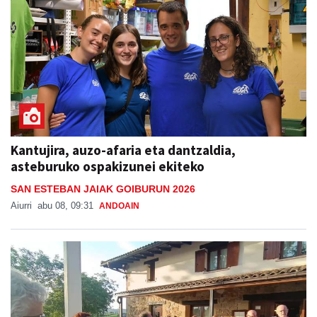
Kantujira, auzo-afaria eta dantzaldia,
asteburuko ospakizunei ekiteko
SAN ESTEBAN JAIAK GOIBURUN 2026
Aiurri
abu 08, 09:31
ANDOAIN