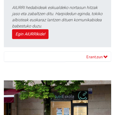
AIURRI hedabideak eskualdeko nortasun hitzak
jaso eta zabaltzen ditu. Harpidedun eginda, tokiko
albisteak euskaraz lantzen dituen komunikabidea
babestuko duzu.
Egin AIURRIkide!
Erantzun