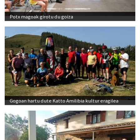
Potx magoak girotu du goiza
Gogoan hartu dute Katto Amilibia kultur eragilea