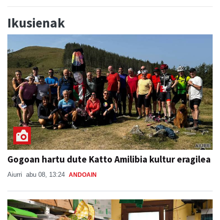
Ikusienak
Gogoan hartu dute Katto Amilibia kultur eragilea
Aiurri
abu 08, 13:24
ANDOAIN