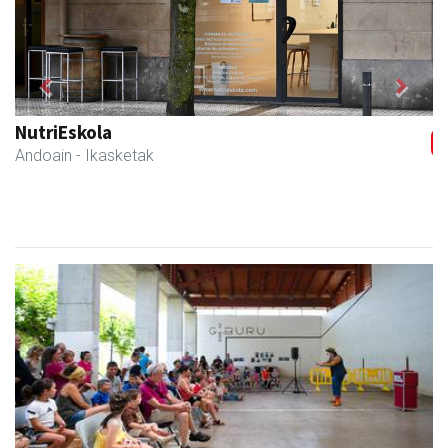
Previous
Next
Danena taberna
Andoain
-