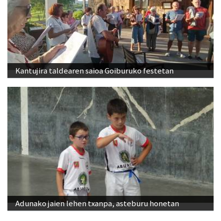
Kantujira taldearen saioa Goiburuko festetan
Adunako jaien lehen txanpa, asteburu honetan