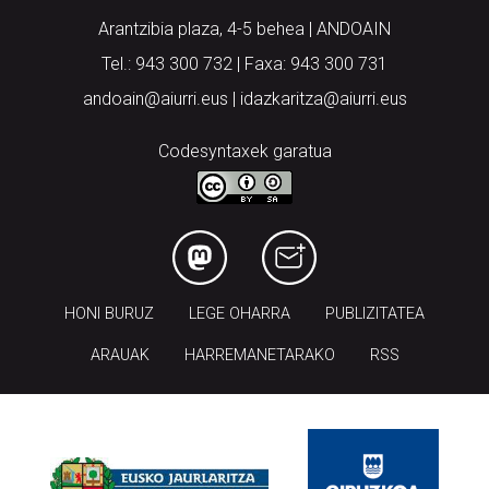
Arantzibia plaza, 4-5 behea | ANDOAIN
Tel.: 943 300 732 | Faxa: 943 300 731
andoain@aiurri.eus | idazkaritza@aiurri.eus
Codesyntaxek garatua
HONI BURUZ
LEGE OHARRA
PUBLIZITATEA
ARAUAK
HARREMANETARAKO
RSS