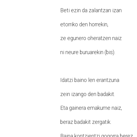
Beti ezin da zalantzan izan
etorriko den horrekin,
ze egunero oheratzen naiz
ni neure buruarekin (bis).
Idatzi baino len erantzuna
zein izango den badakit.
Eta gainera emakume naiz,
beraz badakit zergatik.
Baina kontzientzi gogorra berez