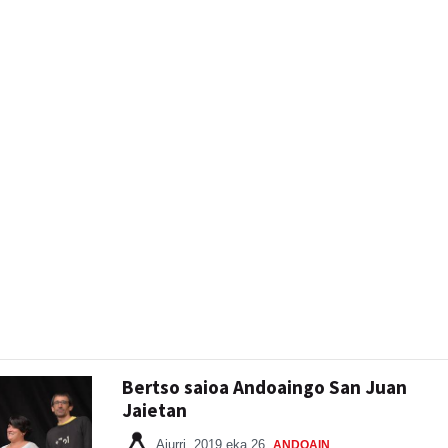
Bertso saioa Andoaingo San Juan
Jaietan
Aiurri
2019 eka 26
ANDOAIN