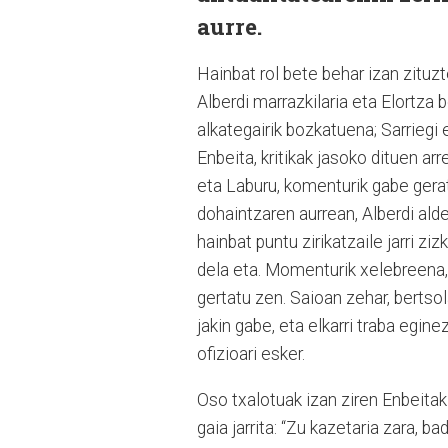
aurre.
Hainbat rol bete behar izan zituz
Alberdi marrazkilaria eta Elortza 
alkategairik bozkatuena; Sarriegi 
Enbeita, kritikak jasoko dituen ar
eta Laburu, komenturik gabe geratu
dohaintzaren aurrean, Alberdi ald
hainbat puntu zirikatzaile jarri zi
dela eta. Momenturik xelebreena, g
gertatu zen. Saioan zehar, bertsola
jakin gabe, eta elkarri traba egin
ofizioari esker.
Oso txalotuak izan ziren Enbeitak
gaia jarrita: “Zu kazetaria zara, 