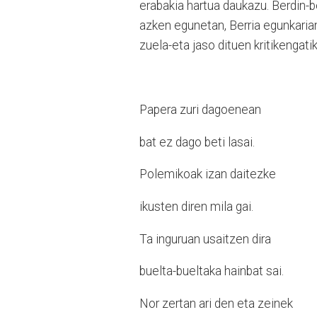
erabakia hartua daukazu. Berdin-b
azken egunetan, Berria egunkaria
zuela-eta jaso dituen kritikengat
Papera zuri dagoenean
bat ez dago beti lasai.
Polemikoak izan daitezke
ikusten diren mila gai.
Ta inguruan usaitzen dira
buelta-bueltaka hainbat sai.
Nor zertan ari den eta zeinek