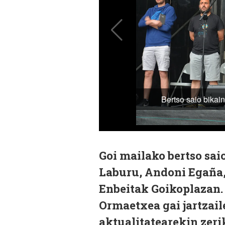
Goi mailako bertso sai
Laburu, Andoni Egaña, 
Enbeitak Goikoplazan.
Ormaetxea gai jartzaile
aktualitatearekin zeri