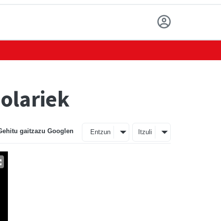
solariek
Gehitu gaitzazu Googlen
Entzun
Itzuli