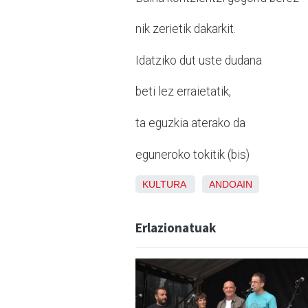
nik zerietik dakarkit.
Idatziko dut uste dudana
beti lez erraietatik,
ta eguzkia aterako da
eguneroko tokitik (bis)
KULTURA
ANDOAIN
Erlazionatuak