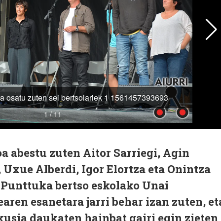
oa abestu zuten Aitor Sarriegi, Agin
Uxue Alberdi, Igor Elortza eta Onintza
 Punttuka bertso eskolako Unai
aren esanetara jarri behar izan zuten, et
kusia daukaten hainbat gairi egin zieten