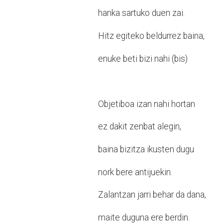
hanka sartuko duen zai.
Hitz egiteko beldurrez baina,
enuke beti bizi nahi (bis)
Objetiboa izan nahi hortan
ez dakit zenbat alegin,
baina bizitza ikusten dugu
nork bere antijuekin.
Zalantzan jarri behar da dana,
maite duguna ere berdin.