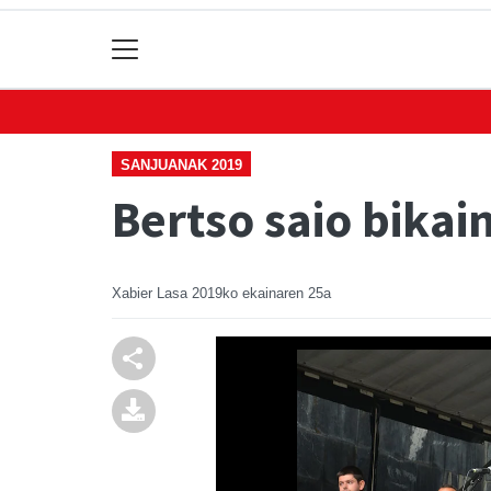
SANJUANAK 2019
Bertso saio bikai
Xabier Lasa
2019ko ekainaren 25a