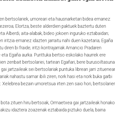
ten bertsolariek, umoreari eta hausnarketari bidea emanez:
bezeroa; Elortza, beste alderdien paktuek baztertu duten
eta Alberdi, aita-alabak, bideo jokoen inguruko eztabaidan;
ren iritzia emanez idazten jarraitu nahi duen kazetaria; Egaña
 diren bi fraide; iritzi kontrajarriak Amancio Pradaren
e eta Egaña aurka. Punttuka bertso eskolako haurrek ere
zkien zenbait bertsolariei, tartean Egañari, bere burusoiltasuna
ai jartzaileak sei bertsolariak puntuka librean jarri zituenea
riak nahastu samar ibili ziren, nork hasi eta nork buka garbi
ez. Xelebrea bezain umoretsua irten zen saio hori, bertsolarie
 bota zituen hiru bertsoak, Ormaetxea gai jartzaileak honako
badakizu idaztera zoazenak eztabaida piztuko duela, baina