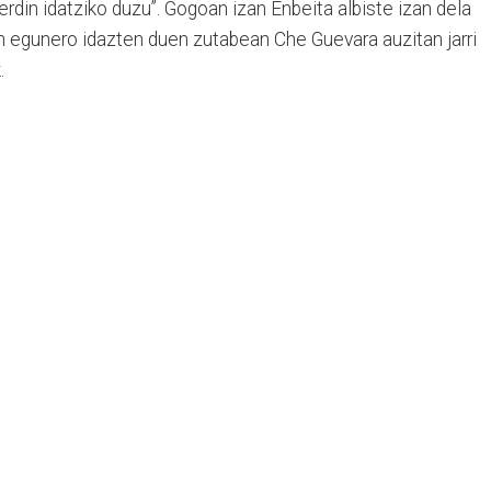
erdin idatziko duzu”. Gogoan izan Enbeita albiste izan dela
n egunero idazten duen zutabean Che Guevara auzitan jarri
ik.