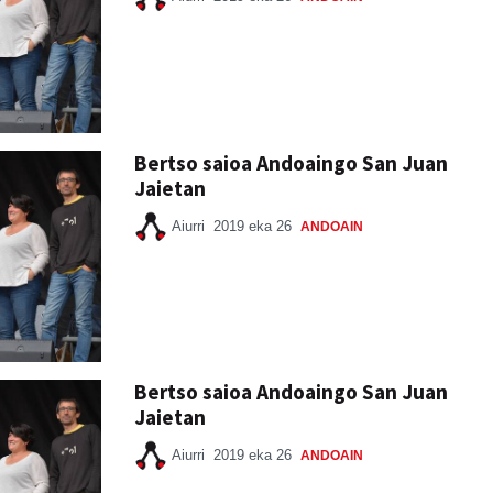
Bertso saioa Andoaingo San Juan
Jaietan
Aiurri
2019 eka 26
ANDOAIN
Bertso saioa Andoaingo San Juan
Jaietan
Aiurri
2019 eka 26
ANDOAIN