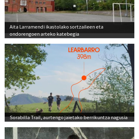
Aita Larramendi ikastolako sortzaileen eta
ondorengoen arteko katebegia
Sorabilla Trail, aurtengo jaietako berrikuntza nagusia