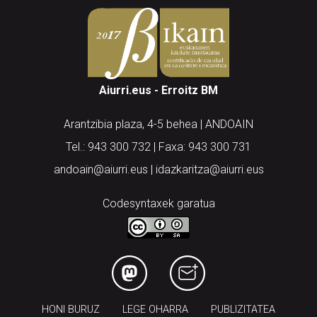
Aiurri.eus - Erroitz BM
Arantzibia plaza, 4-5 behea | ANDOAIN
Tel.: 943 300 732 | Faxa: 943 300 731
andoain@aiurri.eus | idazkaritza@aiurri.eus
Codesyntaxek garatua
HONI BURUZ
LEGE OHARRA
PUBLIZITATEA