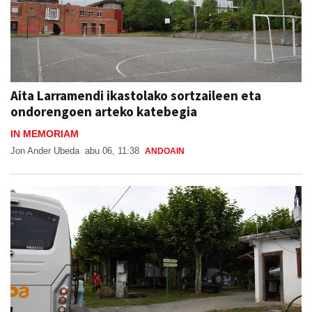
Aita Larramendi ikastolako sortzaileen eta
ondorengoen arteko katebegia
IN MEMORIAM
Jon Ander Ubeda
abu 06, 11:38
ANDOAIN