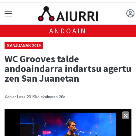
ANDOAIN
SANJUANAK 2019
WC Grooves talde
andoaindarra indartsu agertu
zen San Juanetan
Xabier Lasa
2019ko ekainaren 26a