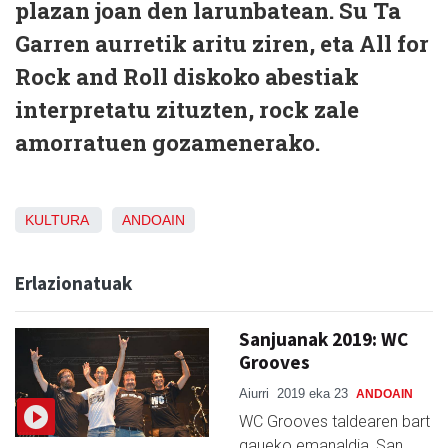
plazan joan den larunbatean. Su Ta
Garren aurretik aritu ziren, eta All for
Rock and Roll diskoko abestiak
interpretatu zituzten, rock zale
amorratuen gozamenerako.
KULTURA
ANDOAIN
Erlazionatuak
Sanjuanak 2019: WC
Grooves
Aiurri
2019 eka 23
ANDOAIN
WC Grooves taldearen bart
gaueko emanaldia, San