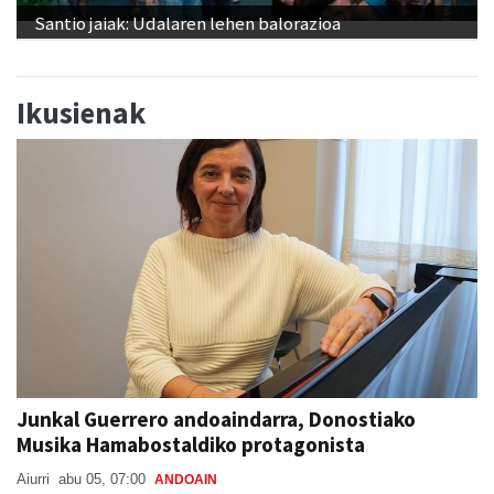
Santio jaiak: Udalaren lehen balorazioa
Ikusienak
Junkal Guerrero andoaindarra, Donostiako
Musika Hamabostaldiko protagonista
Aiurri
abu 05, 07:00
ANDOAIN