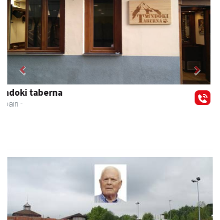
Previous
Next
Karrika auto konponketa
Andoain
- Auto konponketak