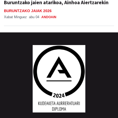
Buruntzako jaien atarikoa, Ainhoa Aiertzarekin
BURUNTZAKO JAIAK 2026
Xabat Minguez
abu 04
ANDOAIN