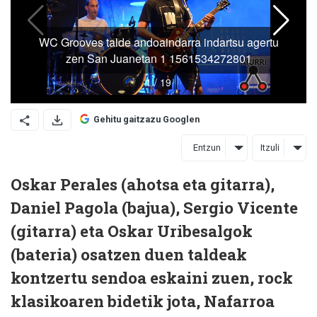
Gehitu gaitzazu Googlen
Entzun
Itzuli
Oskar Perales (ahotsa eta gitarra),
Daniel Pagola (bajua), Sergio Vicente
(gitarra) eta Oskar Uribesalgok
(bateria) osatzen duen taldeak
kontzertu sendoa eskaini zuen, rock
klasikoaren bidetik jota, Nafarroa