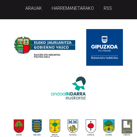
ARAUAK
HARREMANETARAKO
RSS