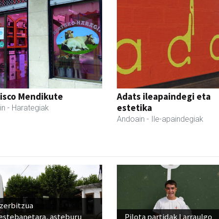
cisco Mendikute
Adats ileapaindegi eta
estetika
in
- Harategiak
Andoain
- Ile-apaindegiak
 zerbitzua
estebanetara, asteburu
Pilota partidak Larraulgo