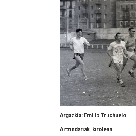
Argazkia: Emilio Truchuelo
Aitzindariak, kirolean