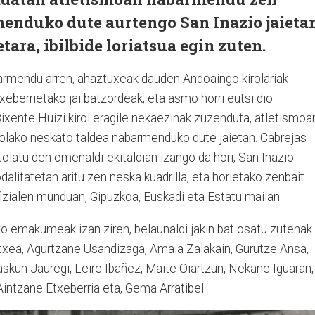
menduko dute aurtengo San Inazio jaietan
ara, ibilbide loriatsua egin zuten.
armendu arren, ahaztuxeak dauden Andoaingo kirolariak
eberrietako jai batzordeak, eta asmo horri eutsi dio
ixente Huizi kirol eragile nekaezinak zuzenduta, atletismoa
tolako neskato taldea nabarmenduko dute jaietan. Cabrejas
latu den omenaldi-ekitaldian izango da hori, San Inazio
litatetan aritu zen neska kuadrilla, eta horietako zenbait
ofizialen munduan, Gipuzkoa, Euskadi eta Estatu mailan.
o emakumeak izan ziren, belaunaldi jakin bat osatu zutenak.
xea, Agurtzane Usandizaga, Amaia Zalakain, Gurutze Ansa,
zaskun Jauregi, Leire Ibañez, Maite Oiartzun, Nekane Iguaran,
 Aintzane Etxeberria eta, Gema Arratibel.