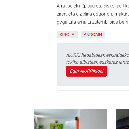
Arratibelekin (pisua eta disko jaurt
ziren, eta diziplina gogorrera makur
gogaituta amaitu zuten ibilbide berri
KIROLA
ANDOAIN
AIURRI hedabideak eskualdeko n
tokiko albisteak euskaraz lan
Egin AIURRIkide!