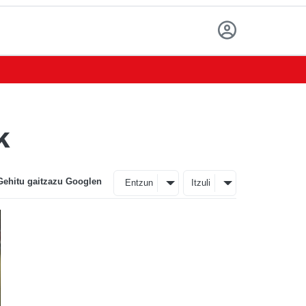
k
Gehitu gaitzazu Googlen
Entzun
Itzuli