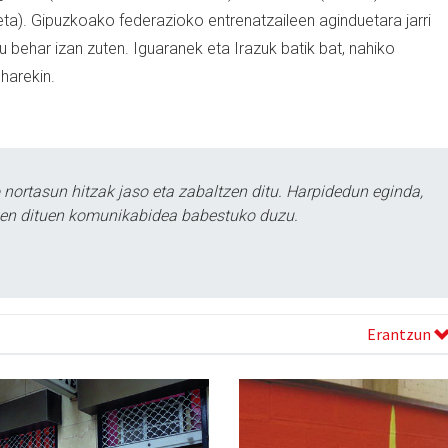
iketa). Gipuzkoako federazioko entrenatzaileen aginduetara jarri
tu behar izan zuten. Iguaranek eta Irazuk batik bat, nahiko
 harekin.
ortasun hitzak jaso eta zabaltzen ditu. Harpidedun eginda,
tzen dituen komunikabidea babestuko duzu.
Erantzun