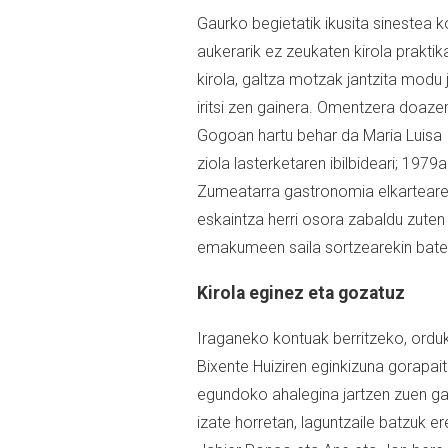
Gaurko begietatik ikusita sinestea
aukerarik ez zeukaten kirola prakti
kirola, galtza motzak jantzita modu j
iritsi zen gainera. Omentzera doazen 
Gogoan hartu behar da Maria Luisa I
ziola lasterketaren ibilbideari; 1979
Zumeatarra gastronomia elkartearen
eskaintza herri osora zabaldu zuten 
emakumeen saila sortzearekin bate
Kirola eginez eta gozatuz
Iraganeko kontuak berritzeko, orduk
Bixente Huiziren eginkizuna gorapait
egundoko ahalegina jartzen zuen gazt
izate horretan, laguntzaile batzuk e