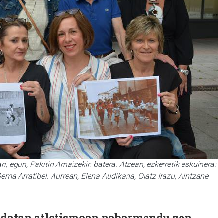
ri, egun, Pakitin Arnaizekin batera. Atzean, ezkerretik eskuinera:
Gema Arratibel. Aurrean, Elena Audikana, Olatz Irazu, Aintzane
adatan atletismoan nabarmendu zen