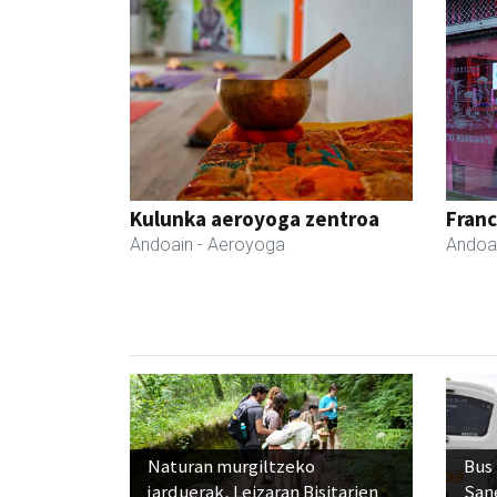
Kulunka aeroyoga zentroa
Fran
Andoain
- Aeroyoga
Andoa
Naturan murgiltzeko
Bus
jarduerak, Leizaran Bisitarien
San