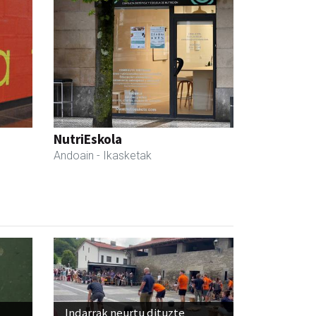
NutriEskola
Andoain
- Ikasketak
Indarrak neurtu dituzte