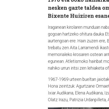
nesken gazte taldea o
Bixente Huiziren esanet
Iraganean kirolaren munduan nab
gogoan hartzeko ohitura dauka Etx
aurtengoan ere. Hain zuzen ere, B
trebatu zen Aita Larramendi ikas
memorialeko krosaren ostean anto
egunean. Atletismoko hainbat moda
nahiko urrun iritsi zen lehiaketa 
1967-1969 urteen bueltan jaiotak
Hona zeintzuk: Agurtzane Ormaet
Ixiar Audikana, Elena Audikana, I
Olatz Irazu, Patrizia Urdanpilleta,