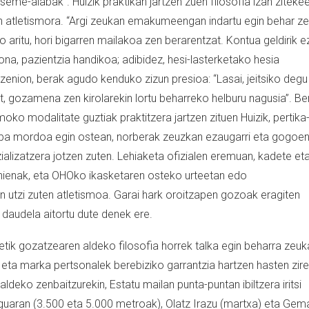
eme-alabak”. Huizik praktikan jartzen zuen filosofia izan ziteke
en atletismora. “Argi zeukan emakumeengan indartu egin behar ze
aritu, hori bigarren mailakoa zen berarentzat. Kontua geldirik e
na, pazientzia handikoa; adibidez, hesi-lasterketako hesia
zenion, berak agudo kenduko zizun presioa: “Lasai, jeitsiko degu
zat, gozamena zen kirolarekin lortu beharreko helburu nagusia”. Be
ko modalitate guztiak praktitzera jartzen zituen Huizik, pertika
roba mordoa egin ostean, norberak zeuzkan ezaugarri eta gogoe
ezializatzera jotzen zuten. Lehiaketa ofizialen eremuan, kadete et
 gehienak, eta OHOko ikasketaren osteko urteetan edo
an utzi zuten atletismoa. Garai hark oroitzapen gozoak eragiten
a daudela aitortu dute denek ere.
retik gozatzearen aldeko filosofia horrek talka egin beharra zeu
k eta marka pertsonalek berebiziko garrantzia hartzen hasten zir
ldeko zenbaitzurekin, Estatu mailan punta-puntan ibiltzera iritsi
Iguaran (3.500 eta 5.000 metroak), Olatz Irazu (martxa) eta Gem