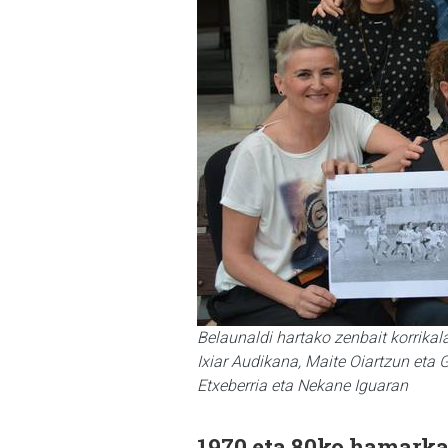
Belaunaldi hartako zenbait korrikala
Ixiar Audikana, Maite Oiartzun eta 
Etxeberria eta Nekane Iguaran
1970 eta 80ko hamark