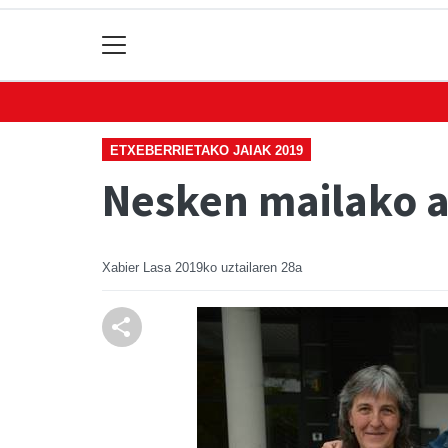
ETXEBERRIETAKO JAIAK 2019
Nesken mailako a
Xabier Lasa
2019ko uztailaren 28a