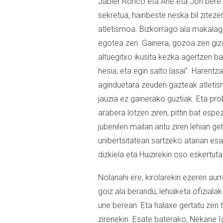
Jabier Ronco eta Ane eta Jon bere s
sekretua, hainbeste neska bil zitez
atletismoa. Bizkorrago ala makalago 
egotea zen. Gainera, gozoa zen gizo
altuegitxo ikusita kezka agertzen ba
hesia, eta egin salto lasai”. Harent
aginduetara zeuden gazteak atletismo
jauzia ez gainerako guztiak. Eta p
arabera lotzen ziren, pittin bat esp
jubenilen mailan aritu ziren lehian
unibertsitatean sartzeko atarian es
dizkiela eta Huizirekin oso eskertut
Nolanahi ere, kirolarekin ezeren aur
goiz ala berandu, lehiaketa ofiziala
une berean. Eta halaxe gertatu zen ta
zirenekin. Esate baterako, Nekane 