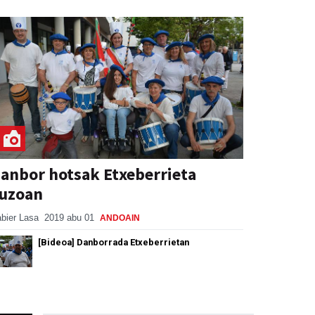
anbor hotsak Etxeberrieta
uzoan
bier Lasa
2019 abu 01
ANDOAIN
[Bideoa] Danborrada Etxeberrietan