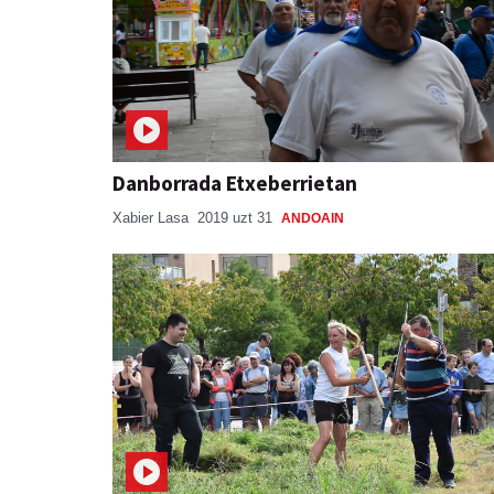
Danborrada Etxeberrietan
Xabier Lasa
2019 uzt 31
ANDOAIN