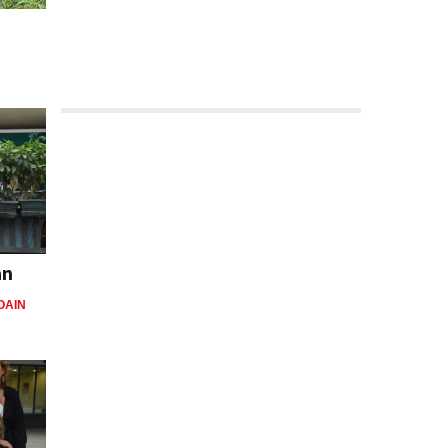
an
OAIN