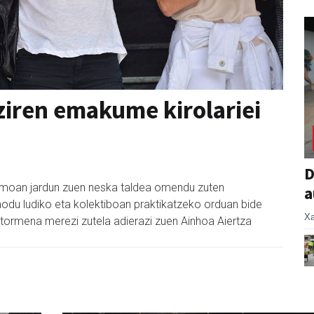
 ziren emakume kirolariei
D
ismoan jardun zuen neska taldea omendu zuten
a
odu ludiko eta kolektiboan praktikatzeko orduan bide
Xa
 aitormena merezi zutela adierazi zuen Ainhoa Aiertza