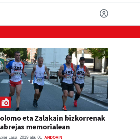
olomo eta Zalakain bizkorrenak
abrejas memorialean
bier Lasa
2019 abu 01
ANDOAIN