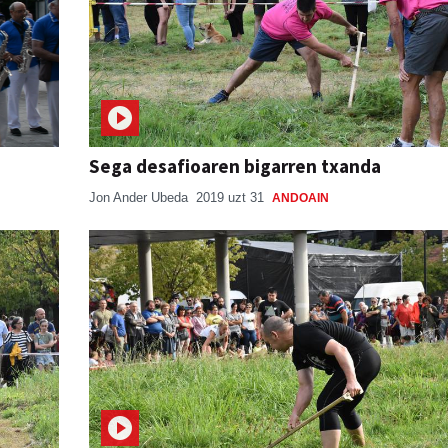
Sega desafioaren bigarren txanda
Jon Ander Ubeda
2019 uzt 31
ANDOAIN