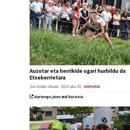
Auzotar eta herrikide ugari hurbildu da
Etxeberrietara
Jon Ander Ubeda
2019 abu 01
ANDOAIN
Aurtengo jaien atal berezia