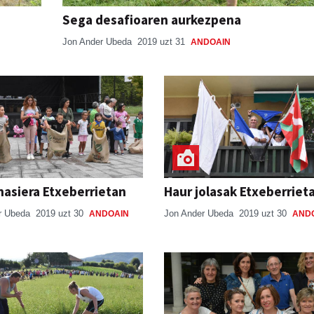
Sega desafioaren aurkezpena
Jon Ander Ubeda
2019 uzt 31
ANDOAIN
hasiera Etxeberrietan
Haur jolasak Etxeberriet
r Ubeda
2019 uzt 30
Jon Ander Ubeda
2019 uzt 30
ANDOAIN
AND