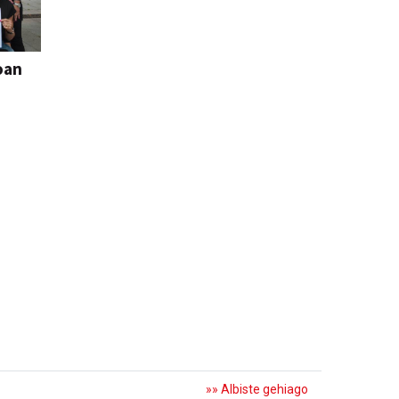
oan
»» Albiste gehiago