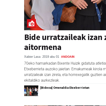
Bide urratzaileak izan
aitormena
Xabier Lasa
2019 abu 01
ANDOAIN
70eko hamarkadan Bixente Huizik gidatuta atlet
Etxeberrieta auzoko jaietan. Emakumeak kirola m
urratzaileak izan zirela, eta horrexegatik guztien
ekitaldiko aurkezleak.
[Bideoa] Omenaldia Etxeberrietan