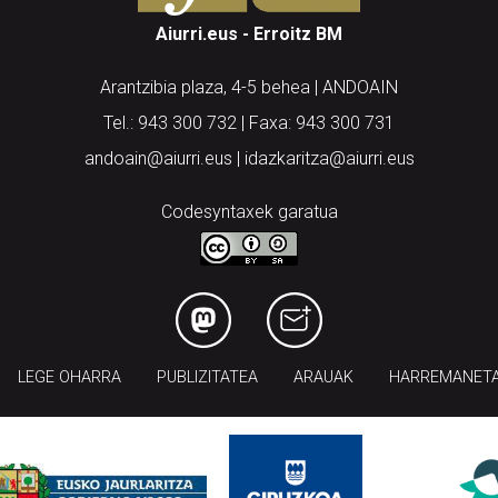
Aiurri.eus - Erroitz BM
Arantzibia plaza, 4-5 behea | ANDOAIN
Tel.: 943 300 732 | Faxa: 943 300 731
andoain@aiurri.eus | idazkaritza@aiurri.eus
Codesyntaxek garatua
LEGE OHARRA
PUBLIZITATEA
ARAUAK
HARREMANET