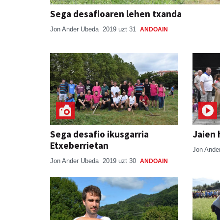
Sega desafioaren lehen txanda
Jon Ander Ubeda
2019 uzt 31
ANDOAIN
Sega desafio ikusgarria
Jaien 
Etxeberrietan
Jon Ande
Jon Ander Ubeda
2019 uzt 30
ANDOAIN