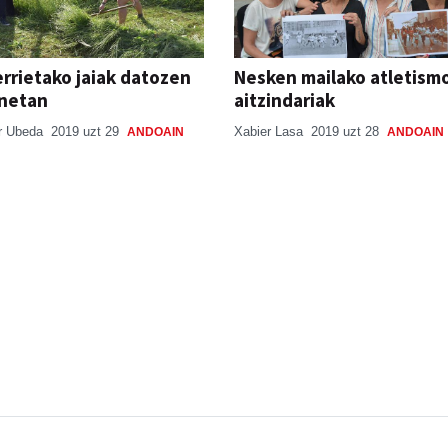
rrietako jaiak datozen
Nesken mailako atletism
unetan
aitzindariak
r Ubeda
2019 uzt 29
Xabier Lasa
2019 uzt 28
ANDOAIN
ANDOAIN