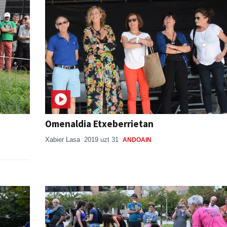
Omenaldia Etxeberrietan
Xabier Lasa
2019 uzt 31
ANDOAIN