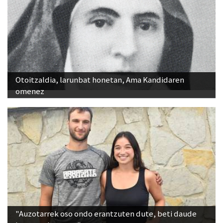
Otoitzaldia, larunbat honetan, Ama Kandidaren
omenez
"Auzotarrek oso ondo erantzuten dute, beti daude