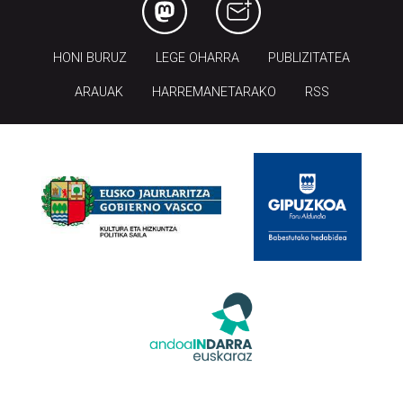
HONI BURUZ
LEGE OHARRA
PUBLIZITATEA
ARAUAK
HARREMANETARAKO
RSS