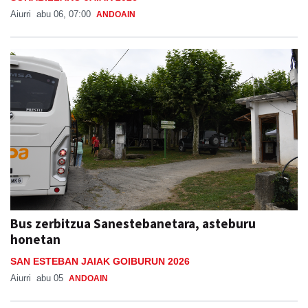
Aiurri
abu 06, 07:00
ANDOAIN
Bus zerbitzua Sanestebanetara, asteburu
honetan
SAN ESTEBAN JAIAK GOIBURUN 2026
Aiurri
abu 05
ANDOAIN