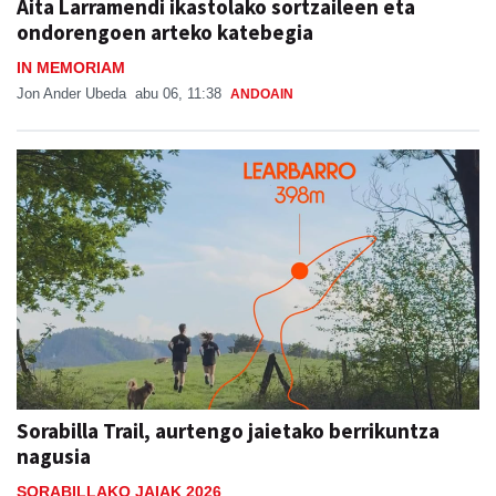
Aita Larramendi ikastolako sortzaileen eta
ondorengoen arteko katebegia
IN MEMORIAM
Jon Ander Ubeda
abu 06, 11:38
ANDOAIN
Sorabilla Trail, aurtengo jaietako berrikuntza
nagusia
SORABILLAKO JAIAK 2026