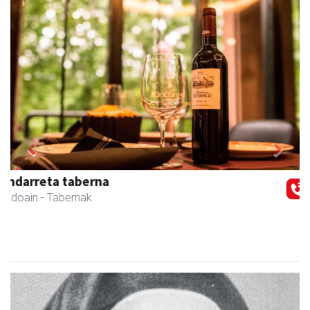
Previous
Next
Txindoki taberna
Andoain
-