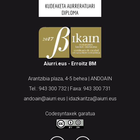
Aiurri.eus - Erroitz BM
Arantzibia plaza, 4-5 behea | ANDOAIN
Tel.: 943 300 732 | Faxa: 943 300 731
andoain@aiurri.eus | idazkaritza@aiurri.eus
Codesyntaxek garatua