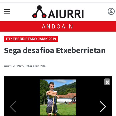
ANDOAIN
ETXEBERRIETAKO JAIAK 2019
Sega desafioa Etxeberrietan
Aiurri
2019ko uztailaren 29a