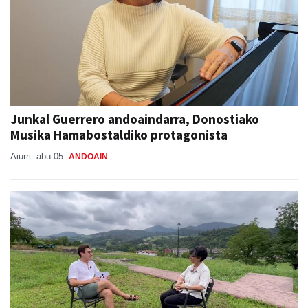
Junkal Guerrero andoaindarra, Donostiako
Musika Hamabostaldiko protagonista
Aiurri
abu 05
ANDOAIN