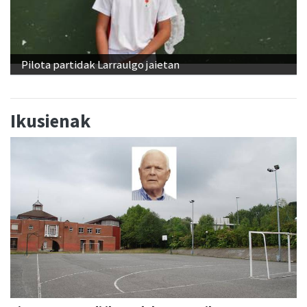
Pilota partidak Larraulgo jaietan
Ikusienak