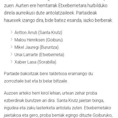
zuen. Aurten ere herritarrak Etxeberrietara hurbilduko
direla aurreikusi dute antolatzaileek. Partaideak
hauexek izango dira, bide batez esanda, iazko berberak:
Antton Arruti (Santa Krutz)
Malou Henriksen (Goiburu).
Mikel Jauregi (Buruntza).
Unai Larrarte (Etxeberrieta).
Xabier Lasa (Sorabilla).
Partaide bakoitzak bere taldetxoa eramango du:
zorroztaile bat eta bi belar biltzaile.
Auzoen arteko herri kirol lehian, urtean zehar proba
ezberdinak burutzen ari dira. Santa Krutz jaietan txinga,
ingudea eta zaku lasterketa antolatu zuten. Etxeberrietako
jaietakoa eta gero, proba berriak egingo dituzte Goiburuko,