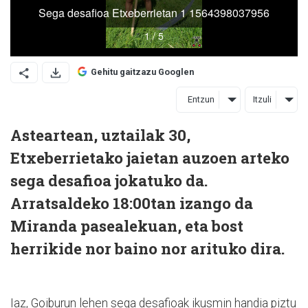
Gehitu gaitzazu Googlen
Entzun
Itzuli
Asteartean, uztailak 30,
Etxeberrietako jaietan auzoen arteko
sega desafioa jokatuko da.
Arratsaldeko 18:00tan izango da
Miranda pasealekuan, eta bost
herrikide nor baino nor arituko dira.
Iaz, Goiburun lehen sega desafioak ikusmin handia piztu