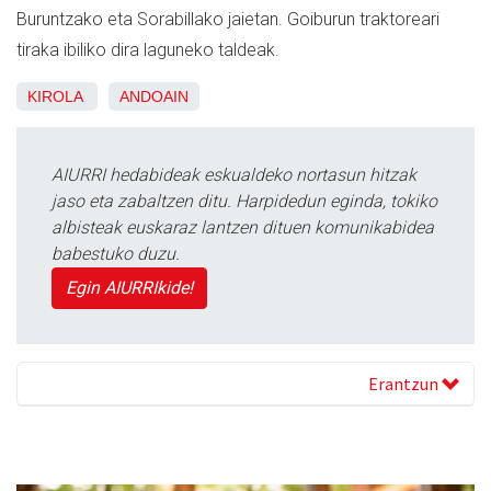
Buruntzako eta Sorabillako jaietan. Goiburun traktoreari
tiraka ibiliko dira laguneko taldeak.
KIROLA
ANDOAIN
AIURRI hedabideak eskualdeko nortasun hitzak
jaso eta zabaltzen ditu. Harpidedun eginda, tokiko
albisteak euskaraz lantzen dituen komunikabidea
babestuko duzu.
Egin AIURRIkide!
Erantzun