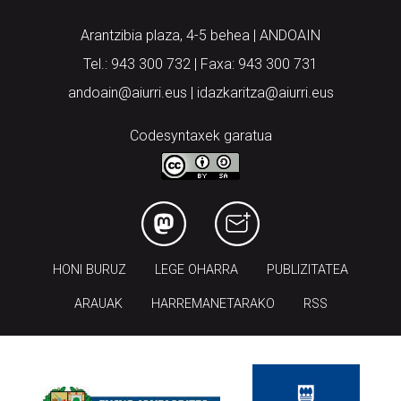
Arantzibia plaza, 4-5 behea | ANDOAIN
Tel.: 943 300 732 | Faxa: 943 300 731
andoain@aiurri.eus | idazkaritza@aiurri.eus
Codesyntaxek garatua
HONI BURUZ
LEGE OHARRA
PUBLIZITATEA
ARAUAK
HARREMANETARAKO
RSS