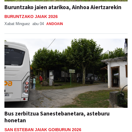
Buruntzako jaien atarikoa, Ainhoa Aiertzarekin
BURUNTZAKO JAIAK 2026
Xabat Minguez
abu 04
ANDOAIN
Bus zerbitzua Sanestebanetara, asteburu
honetan
SAN ESTEBAN JAIAK GOIBURUN 2026