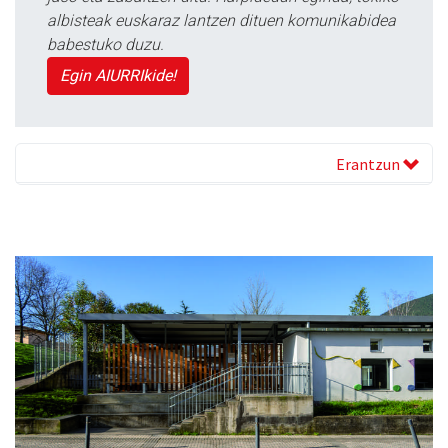
albisteak euskaraz lantzen dituen komunikabidea
babestuko duzu.
Egin AIURRIkide!
Erantzun