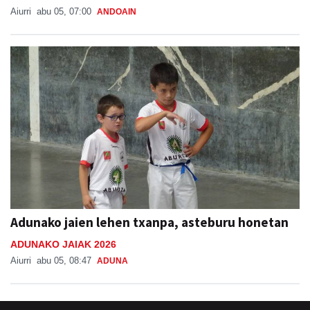
Aiurri
abu 05, 07:00
ANDOAIN
Adunako jaien lehen txanpa, asteburu honetan
ADUNAKO JAIAK 2026
Aiurri
abu 05, 08:47
ADUNA