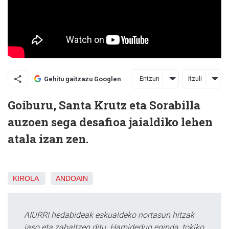
Entzun
Itzuli
Gehitu gaitzazu Googlen
Goiburu, Santa Krutz eta Sorabilla
auzoen sega desafioa jaialdiko lehen
atala izan zen.
KIROLA
ANDOAIN
AIURRI hedabideak eskualdeko nortasun hitzak
jaso eta zabaltzen ditu. Harpidedun eginda, tokiko