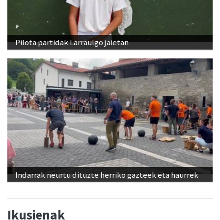
Pilota partidak Larraulgo jaietan
Indarrak neurtu dituzte herriko gazteek eta haurrek
Ikusienak