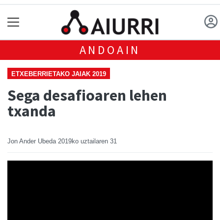
ANDOAIN
ETXEBERRIETAKO JAIAK 2019
Sega desafioaren lehen
txanda
Jon Ander Ubeda
2019ko uztailaren 31