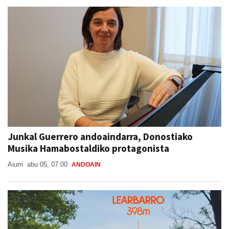
Junkal Guerrero andoaindarra, Donostiako
Musika Hamabostaldiko protagonista
Aiurri
abu 05, 07:00
ANDOAIN