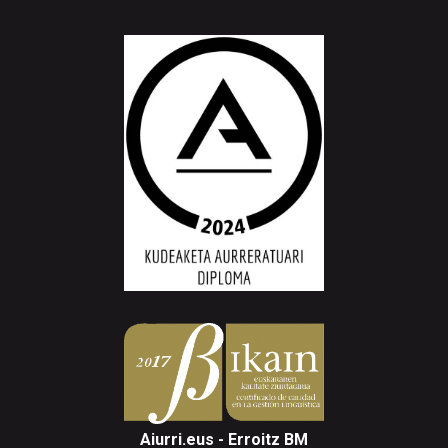
Aiurri.eus - Erroitz BM