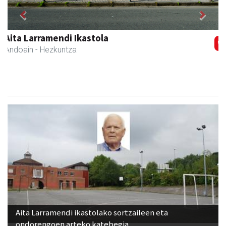
Previous
Next
Keinu euskal jantziak
Andoain
- Arropa-dendak
Aita Larramendi ikastolako sortzaileen eta
ondorengoen arteko katebegia