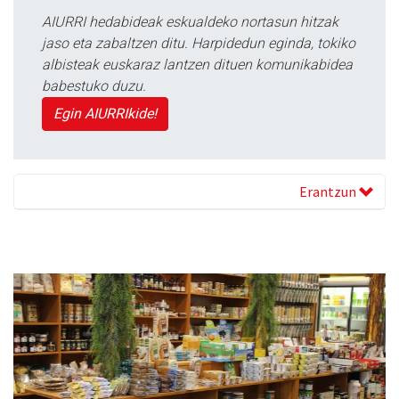
AIURRI hedabideak eskualdeko nortasun hitzak
jaso eta zabaltzen ditu. Harpidedun eginda, tokiko
albisteak euskaraz lantzen dituen komunikabidea
babestuko duzu.
Egin AIURRIkide!
Erantzun