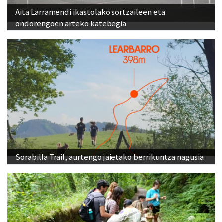
Aita Larramendi ikastolako sortzaileen eta
ondorengoen arteko katebegia
Sorabilla Trail, aurtengo jaietako berrikuntza nagusia