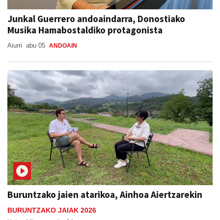
Junkal Guerrero andoaindarra, Donostiako
Musika Hamabostaldiko protagonista
Aiurri
abu 05
ANDOAIN
Buruntzako jaien atarikoa, Ainhoa Aiertzarekin
BURUNTZAKO JAIAK 2026