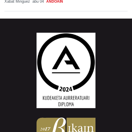
Xabat Minguez
abu 04
ANDOAIN