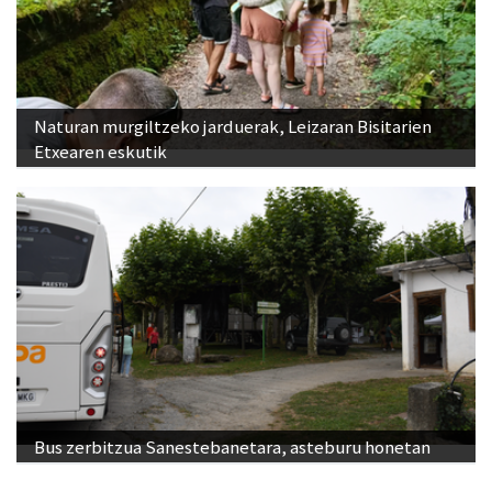
Naturan murgiltzeko jarduerak, Leizaran Bisitarien
Etxearen eskutik
Bus zerbitzua Sanestebanetara, asteburu honetan