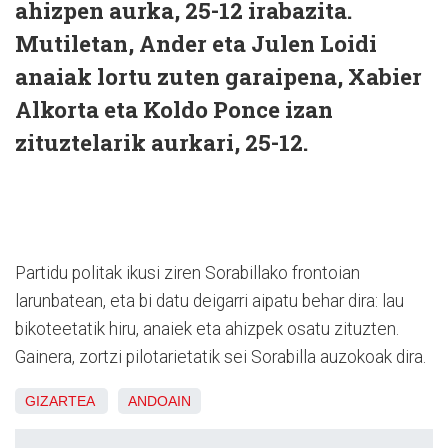
ahizpen aurka, 25-12 irabazita.
Mutiletan, Ander eta Julen Loidi
anaiak lortu zuten garaipena, Xabier
Alkorta eta Koldo Ponce izan
zituztelarik aurkari, 25-12.
Partidu politak ikusi ziren Sorabillako frontoian
larunbatean, eta bi datu deigarri aipatu behar dira: lau
bikoteetatik hiru, anaiek eta ahizpek osatu zituzten.
Gainera, zortzi pilotarietatik sei Sorabilla auzokoak dira.
GIZARTEA
ANDOAIN