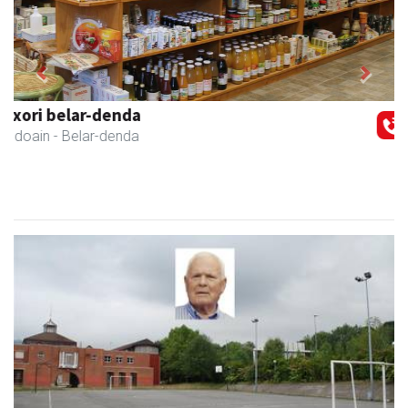
Previous
Next
Keinu euskal jantziak
Andoain
- Arropa-dendak