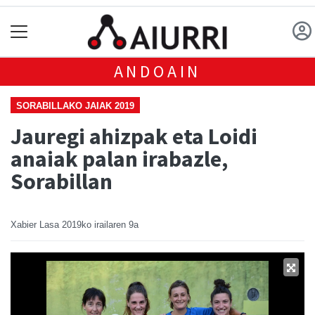
ANDOAIN
SORABILLAKO JAIAK 2019
Jauregi ahizpak eta Loidi
anaiak palan irabazle,
Sorabillan
Xabier Lasa
2019ko irailaren 9a