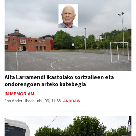
Aita Larramendi ikastolako sortzaileen eta
ondorengoen arteko katebegia
IN MEMORIAM
Jon Ander Ubeda
abu 06, 11:38
ANDOAIN