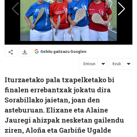
Gehitu gaitzazu Googlen
Entzun
Itzuli
Iturzaetako pala txapelketako bi
finalen errebantxak jokatu dira
Sorabillako jaietan, joan den
asteburuan. Elixane eta Alaine
Jauregi ahizpak nesketan gailendu
ziren, Aloña eta Garbiñe Ugalde