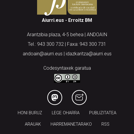
Aiurri.eus - Erroitz BM
Arantzibia plaza, 4-5 behea | ANDOAIN
Tel.: 943 300 732 | Faxa: 943 300 731
andoain@aiurri.eus | idazkaritza@aiurri.eus
Codesyntaxek garatua
HONI BURUZ
LEGE OHARRA
PUBLIZITATEA
ARAUAK
HARREMANETARAKO
RSS