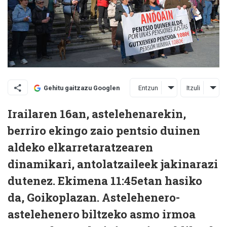
Entzun
Itzuli
Gehitu gaitzazu Googlen
Irailaren 16an, astelehenarekin,
berriro ekingo zaio pentsio duinen
aldeko elkarretaratzearen
dinamikari, antolatzaileek jakinarazi
dutenez. Ekimena 11:45etan hasiko
da, Goikoplazan. Astelehenero-
astelehenero biltzeko asmo irmoa