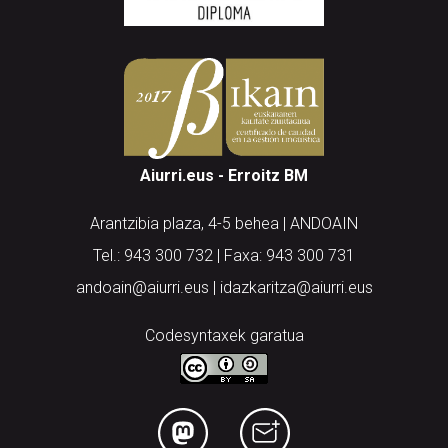
Aiurri.eus - Erroitz BM
Arantzibia plaza, 4-5 behea | ANDOAIN
Tel.: 943 300 732 | Faxa: 943 300 731
andoain@aiurri.eus | idazkaritza@aiurri.eus
Codesyntaxek garatua