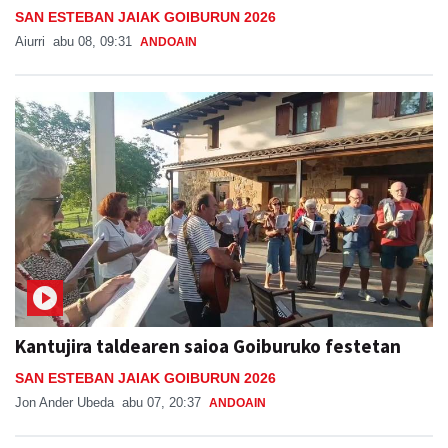
SAN ESTEBAN JAIAK GOIBURUN 2026
Aiurri
abu 08, 09:31
ANDOAIN
Kantujira taldearen saioa Goiburuko festetan
SAN ESTEBAN JAIAK GOIBURUN 2026
Jon Ander Ubeda
abu 07, 20:37
ANDOAIN