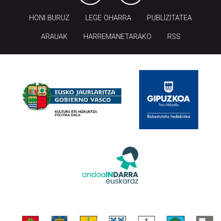
HONI BURUZ
LEGE OHARRA
PUBLIZITATEA
ARAUAK
HARREMANETARAKO
RSS