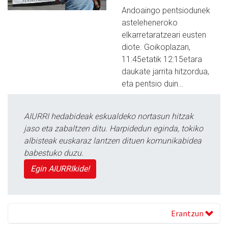
Andoaingo pentsiodunek
asteleheneroko
elkarretaratzeari eusten
diote. Goikoplazan,
11:45etatik 12:15etara
daukate jarrita hitzordua,
eta pentsio duin…
AIURRI hedabideak eskualdeko nortasun hitzak
jaso eta zabaltzen ditu. Harpidedun eginda, tokiko
albisteak euskaraz lantzen dituen komunikabidea
babestuko duzu.
Egin AIURRIkide!
Erantzun