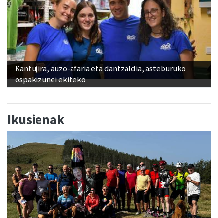
Kantujira, auzo-afaria eta dantzaldia, asteburuko
ospakizunei ekiteko
Ikusienak