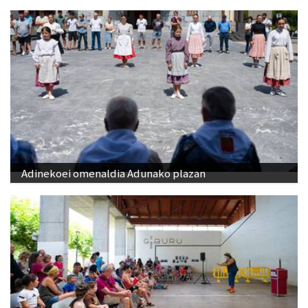
Adinekoei omenaldia Adunako plazan