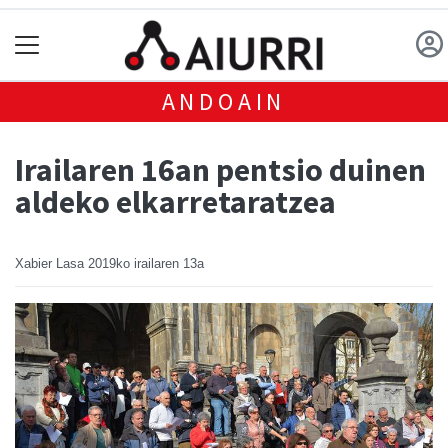
ANDOAIN
Irailaren 16an pentsio duinen
aldeko elkarretaratzea
Xabier Lasa
2019ko irailaren 13a