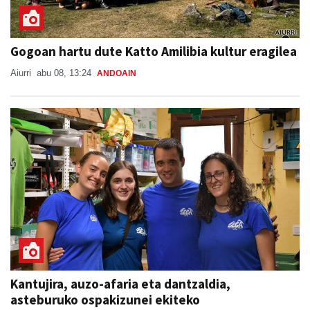
Gogoan hartu dute Katto Amilibia kultur eragilea
Aiurri
abu 08, 13:24
ANDOAIN
Kantujira, auzo-afaria eta dantzaldia,
asteburuko ospakizunei ekiteko