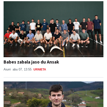
Babes zabala jaso du Ansak
Aiurri
abu 07, 13:55
URNIETA