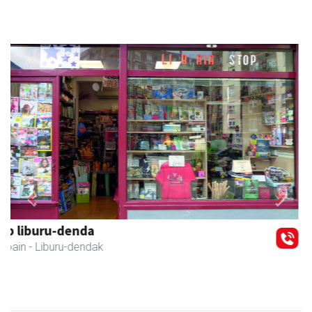
Previous
Next
Bengoetxea autoeskola
Andoain
- Autoeskolak