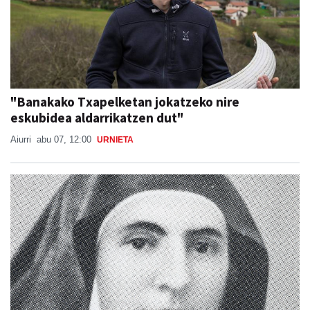
"Banakako Txapelketan jokatzeko nire
eskubidea aldarrikatzen dut"
Aiurri
abu 07, 12:00
URNIETA