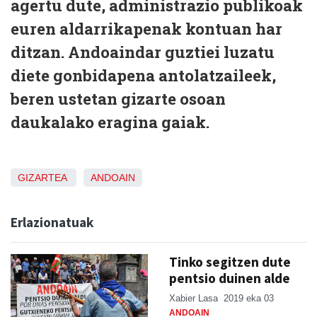
agertu dute, administrazio publikoak
euren aldarrikapenak kontuan har
ditzan. Andoaindar guztiei luzatu
diete gonbidapena antolatzaileek,
beren ustetan gizarte osoan
daukalako eragina gaiak.
GIZARTEA
ANDOAIN
Erlazionatuak
Tinko segitzen dute
pentsio duinen alde
Xabier Lasa
2019 eka 03
ANDOAIN