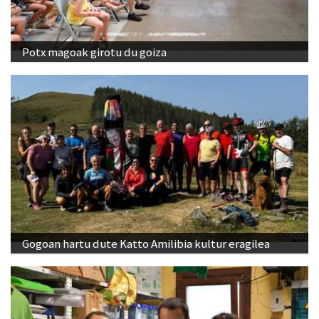
Potx magoak girotu du goiza
Gogoan hartu dute Katto Amilibia kultur eragilea