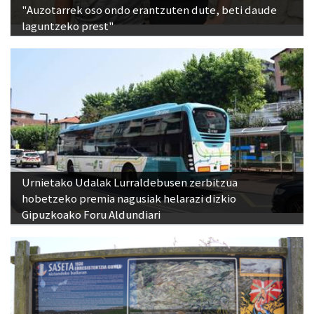
"Auzotarrek oso ondo erantzuten dute, beti daude
laguntzeko prest"
Urnietako Udalak Lurraldebusen zerbitzua
hobetzeko premia nagusiak helarazi dizkio
Gipuzkoako Foru Aldundiari