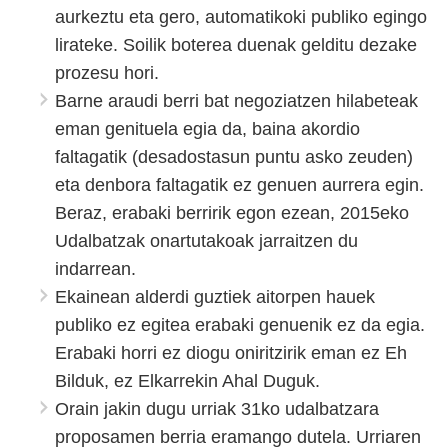
aurkeztu eta gero, automatikoki publiko egingo
lirateke. Soilik boterea duenak gelditu dezake
prozesu hori.
Barne araudi berri bat negoziatzen hilabeteak
eman genituela egia da, baina akordio
faltagatik (desadostasun puntu asko zeuden)
eta denbora faltagatik ez genuen aurrera egin.
Beraz, erabaki berririk egon ezean, 2015eko
Udalbatzak onartutakoak jarraitzen du
indarrean.
Ekainean alderdi guztiek aitorpen hauek
publiko ez egitea erabaki genuenik ez da egia.
Erabaki horri ez diogu oniritzirik eman ez Eh
Bilduk, ez Elkarrekin Ahal Duguk.
Orain jakin dugu urriak 31ko udalbatzara
proposamen berria eramango dutela. Urriaren