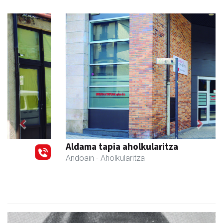
Previous
Next
Aldama tapia aholkularitza
Andoain
- Aholkularitza