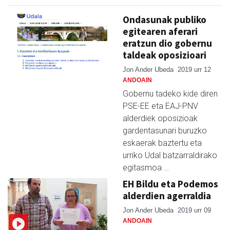
Ondasunak publiko
egitearen aferari
eratzun dio gobernu
taldeak oposizioari
Jon Ander Ubeda
2019 urr 12
ANDOAIN
Gobernu tadeko kide diren
PSE-EE eta EAJ-PNV
alderdiek oposizioak
gardentasunari buruzko
eskaerak baztertu eta
urriko Udal batzarraldirako
egitasmoa …
EH Bildu eta Podemos
alderdien agerraldia
Jon Ander Ubeda
2019 urr 09
ANDOAIN