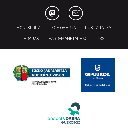
HONI BURUZ
LEGE OHARRA
PUBLIZITATEA
ARAUAK
HARREMANETARAKO
RSS