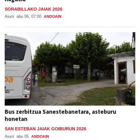
SORABILLAKO JAIAK 2026
Aiurri
abu 06, 07:00
ANDOAIN
Bus zerbitzua Sanestebanetara, asteburu
honetan
SAN ESTEBAN JAIAK GOIBURUN 2026
Aiurri
abu 05
ANDOAIN