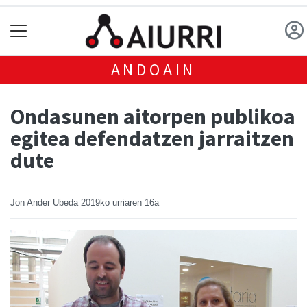
ANDOAIN
Ondasunen aitorpen publikoa
egitea defendatzen jarraitzen
dute
Jon Ander Ubeda
2019ko urriaren 16a