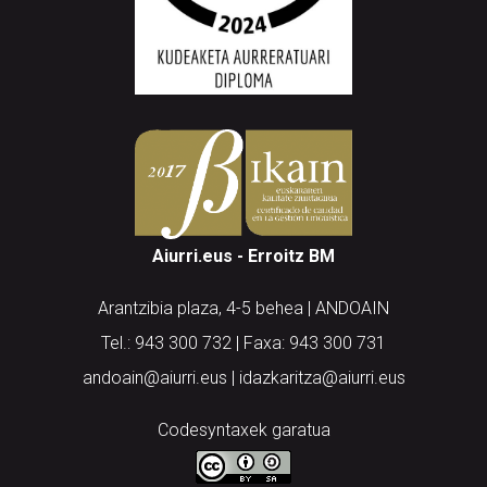
Aiurri.eus - Erroitz BM
Arantzibia plaza, 4-5 behea | ANDOAIN
Tel.: 943 300 732 | Faxa: 943 300 731
andoain@aiurri.eus | idazkaritza@aiurri.eus
Codesyntaxek garatua