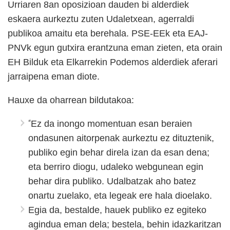
Urriaren 8an oposizioan dauden bi alderdiek
eskaera aurkeztu zuten Udaletxean, agerraldi
publikoa amaitu eta berehala. PSE-EEk eta EAJ-
PNVk egun gutxira erantzuna eman zieten, eta orain
EH Bilduk eta Elkarrekin Podemos alderdiek aferari
jarraipena eman diote.
Hauxe da oharrean bildutakoa:
“
Ez da inongo momentuan esan beraien
ondasunen aitorpenak aurkeztu ez dituztenik,
publiko egin behar direla izan da esan dena;
eta berriro diogu, udaleko webgunean egin
behar dira publiko. Udalbatzak aho batez
onartu zuelako, eta legeak ere hala dioelako.
Egia da, bestalde, hauek publiko ez egiteko
agindua eman dela; bestela, behin idazkaritzan