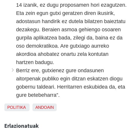
14 izanik, ez dugu proposamen hori ezagutzen.
Eta zein egun gutxi geratzen diren ikusirik,
adostasun handirik ez dutela bilatzen baieztatu
dezakegu. Beraien asmoa gehiengo osoaren
gurpila aplikatzea bada, zilegi da, baina ez da
oso demokratikoa. Are gutxiago aurreko
akordioa ahobatez onartu zela kontutan
hartzen badugu.
Berriz ere, gutxienez gure ondasunen
aitorpenak publiko egin ditzan eskatzen diogu
gobernu taldeari. Herritarren eskubidea da, eta
gure betebeharra”.
POLITIKA
ANDOAIN
Erlazionatuak