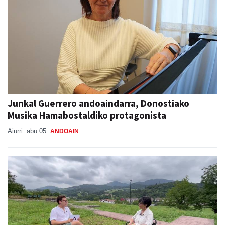
Junkal Guerrero andoaindarra, Donostiako
Musika Hamabostaldiko protagonista
Aiurri
abu 05
ANDOAIN