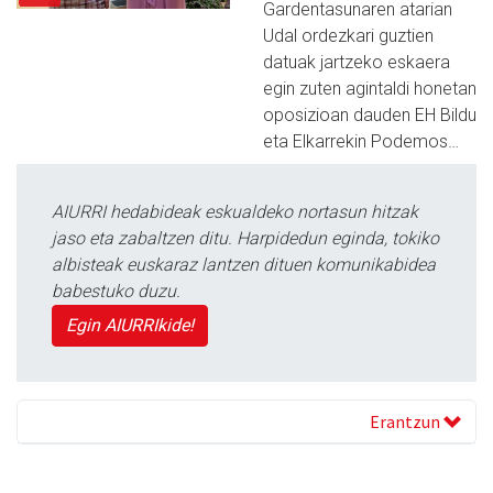
Gardentasunaren atarian
Udal ordezkari guztien
datuak jartzeko eskaera
egin zuten agintaldi honetan
oposizioan dauden EH Bildu
eta Elkarrekin Podemos…
AIURRI hedabideak eskualdeko nortasun hitzak
jaso eta zabaltzen ditu. Harpidedun eginda, tokiko
albisteak euskaraz lantzen dituen komunikabidea
babestuko duzu.
Egin AIURRIkide!
Erantzun