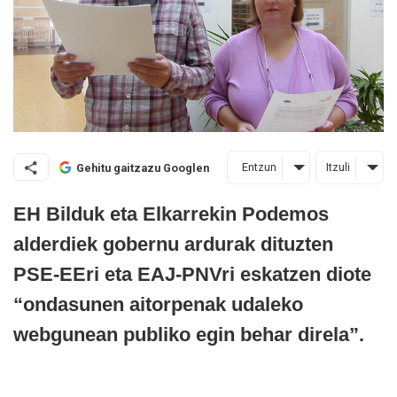
Entzun
Itzuli
Gehitu gaitzazu Googlen
EH Bilduk eta Elkarrekin Podemos
alderdiek gobernu ardurak dituzten
PSE-EEri eta EAJ-PNVri eskatzen diote
“ondasunen aitorpenak udaleko
webgunean publiko egin behar direla”.