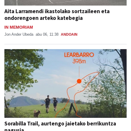
Aita Larramendi ikastolako sortzaileen eta
ondorengoen arteko katebegia
IN MEMORIAM
Jon Ander Ubeda
abu 06, 11:38
ANDOAIN
Sorabilla Trail, aurtengo jaietako berrikuntza
nagusia